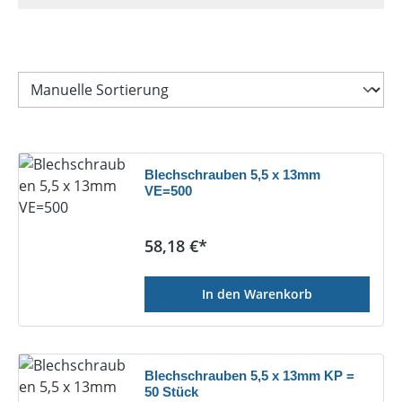
Blechschrauben 5,5 x 13mm
VE=500
Regulärer Preis:
58,18 €*
In den Warenkorb
Blechschrauben 5,5 x 13mm KP =
50 Stück