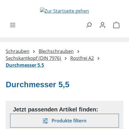
Zum Hauptinhalt springen
Ware
Schrauben
Blechschrauben
Sechskantkopf (DIN 7976)
Rostfrei A2
Durchmesser 5,5
Durchmesser 5,5
Produkte filtern