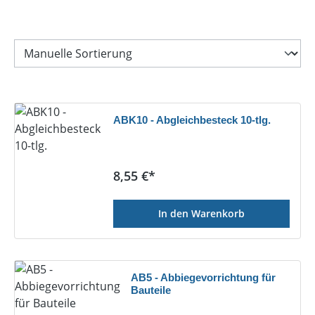
ABK10 - Abgleichbesteck 10-tlg.
Regulärer Preis:
8,55 €*
In den Warenkorb
AB5 - Abbiegevorrichtung für
Bauteile