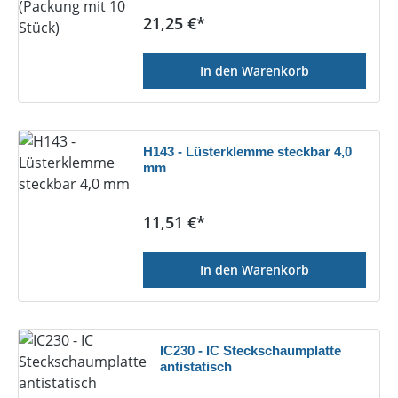
Regulärer Preis:
21,25 €*
In den Warenkorb
H143 - Lüsterklemme steckbar 4,0
mm
Regulärer Preis:
11,51 €*
In den Warenkorb
IC230 - IC Steckschaumplatte
antistatisch