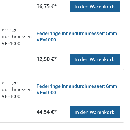
Regulärer Preis:
36,75 €*
In den Warenkorb
Federringe Innendurchmesser: 5mm
VE=1000
Regulärer Preis:
12,50 €*
In den Warenkorb
Federringe Innendurchmesser: 6mm
VE=1000
Regulärer Preis:
44,54 €*
In den Warenkorb