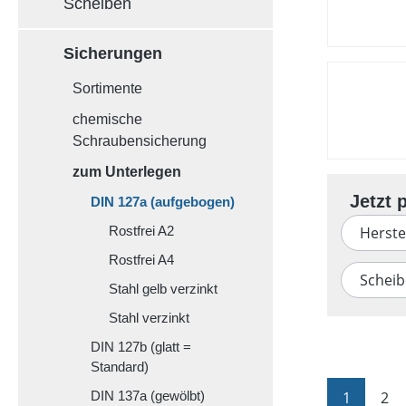
Scheiben
Sicherungen
Sortimente
chemische
Schraubensicherung
zum Unterlegen
DIN 127a (aufgebogen)
Rostfrei A2
Herste
Rostfrei A4
Schei
Stahl gelb verzinkt
Stahl verzinkt
DIN 127b (glatt =
Standard)
Seite
Sei
1
2
DIN 137a (gewölbt)