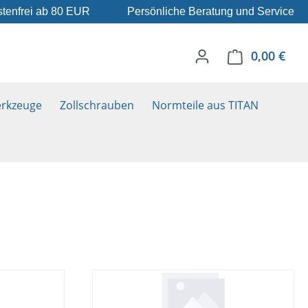
tenfrei ab 80 EUR
Persönliche Beratung und Service
0,00 €
Ware
rkzeuge
Zollschrauben
Normteile aus TITAN