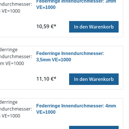
Federringe Innendurchmesser: 3mm
VE=1000
Regulärer Preis:
10,59 €*
In den Warenkorb
Federringe Innendurchmesser:
3,5mm VE=1000
Regulärer Preis:
11,10 €*
In den Warenkorb
Federringe Innendurchmesser: 4mm
VE=1000