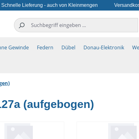
Schnelle Lieferung - auch von Kleinmengen
Versandkos
hne Gewinde
Federn
Dübel
Donau-Elektronik
We
gen)
127a (aufgebogen)