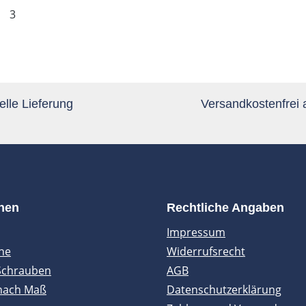
te
Seite
3
lle Lieferung
Versandkostenfrei
onen
Rechtliche Angaben
Impressum
ne
Widerrufsrecht
Schrauben
AGB
nach Maß
Datenschutzerklärung