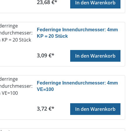
Regulärer Preis:
23,68 €*
In den Warenkorb
Federringe Innendurchmesser: 4mm
KP = 20 Stück
Regulärer Preis:
3,09 €*
In den Warenkorb
Federringe Innendurchmesser: 4mm
VE=100
Regulärer Preis:
3,72 €*
In den Warenkorb