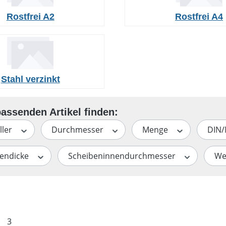
Rostfrei A2
Rostfrei A4
Stahl verzinkt
ller
Durchmesser
Menge
DIN
bendicke
Scheibeninnendurchmesser
We
te
Seite
3