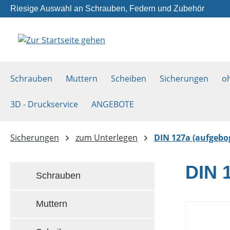
Riesige Auswahl an Schrauben, Federn und Zubehör
m Hauptinhalt springen
Zur Suche springen
Zur Hauptnavigation springen
Schrauben
Muttern
Scheiben
Sicherungen
o
3D - Druckservice
ANGEBOTE
Sicherungen
zum Unterlegen
DIN 127a (aufgebo
DIN 
Schrauben
Muttern