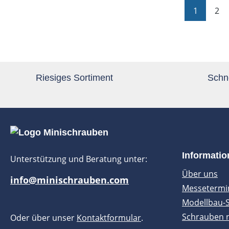
Seite
Sei
1
2
Riesiges Sortiment
Schne
Informati
Unterstützung und Beratung unter:
Über uns
info@minischrauben.com
Messetermi
Modellbau-
Schrauben 
Oder über unser
Kontaktformular
.