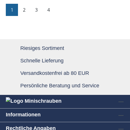
Seite
Seite
Seite
Seite
1
2
3
4
Riesiges Sortiment
Schnelle Lieferung
Versandkostenfrei ab 80 EUR
Persönliche Beratung und Service
Informationen
Rechtliche Angaben