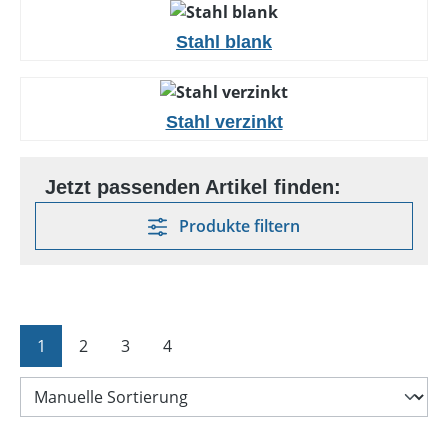
Stahl blank
Stahl verzinkt
Produkte filtern
Seite
Seite
Seite
Seite
1
2
3
4