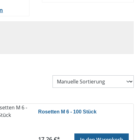
en
Rosetten M 6 - 100 Stück
Regulärer Preis:
17,26 €*
In den Warenkorb