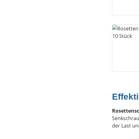
Effekt
Rosettens
Senkschrau
der Last u