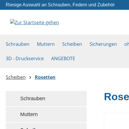
Riesige Auswahl an Schrauben, Federn und Zubehör
m Hauptinhalt springen
Zur Suche springen
Zur Hauptnavigation springen
Schrauben
Muttern
Scheiben
Sicherungen
o
3D - Druckservice
ANGEBOTE
Scheiben
Rosetten
Rose
Schrauben
Muttern