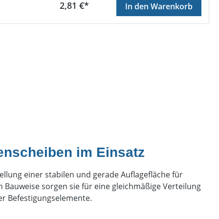
Regulärer Preis:
2,81 €*
In den Warenkorb
tenscheiben im Einsatz
ellung einer stabilen und gerade Auflagefläche für
Bauweise sorgen sie für eine gleichmäßige Verteilung
er Befestigungselemente.