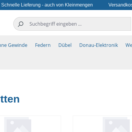
Schnelle Lieferung - auch von Kleinmengen
Versandkos
hne Gewinde
Federn
Dübel
Donau-Elektronik
We
tten