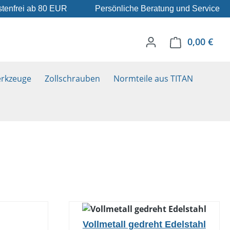
tenfrei ab 80 EUR
Persönliche Beratung und Service
0,00 €
Ware
rkzeuge
Zollschrauben
Normteile aus TITAN
Vollmetall gedreht Edelstahl