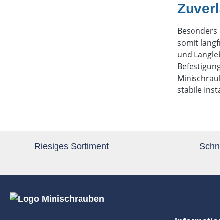
Zuverl
Besonders 
somit langf
und Langleb
Befestigun
Minischraub
stabile Ins
Riesiges Sortiment
Schne