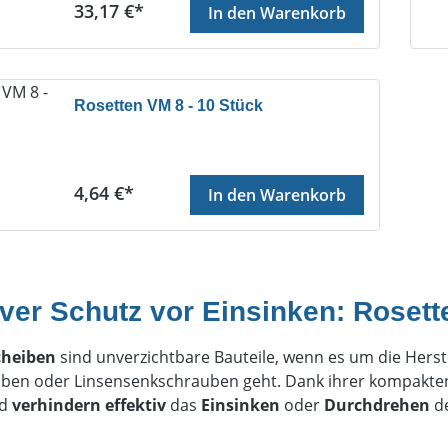
Regulärer Preis:
33,17 €*
In den Warenkorb
Rosetten VM 8 - 10 Stück
Regulärer Preis:
4,64 €*
In den Warenkorb
iver Schutz vor Einsinken: Roset
cheiben
sind unverzichtbare Bauteile, wenn es um die Herst
ben oder Linsensenkschrauben geht. Dank ihrer kompakten 
nd
verhindern effektiv
das
Einsinken
oder
Durchdrehen
d