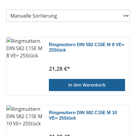
Ringmuttern DIN 582 C15E M 8 VE=
25Stück
Regulärer Preis:
21,28 €*
In den Warenkorb
Ringmuttern DIN 582 C15E M 10
VE= 25Stück