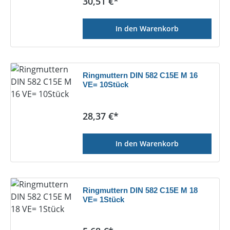
Regulärer Preis:
30,51 €*
In den Warenkorb
Ringmuttern DIN 582 C15E M 16
VE= 10Stück
Regulärer Preis:
28,37 €*
In den Warenkorb
Ringmuttern DIN 582 C15E M 18
VE= 1Stück