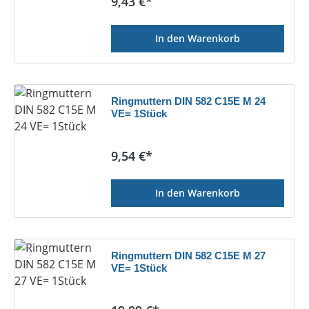
Regulärer Preis:
9,43 €*
In den Warenkorb
Ringmuttern DIN 582 C15E M 24
VE= 1Stück
Regulärer Preis:
9,54 €*
In den Warenkorb
Ringmuttern DIN 582 C15E M 27
VE= 1Stück