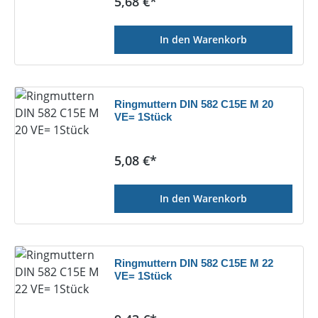
Regulärer Preis:
5,68 €*
In den Warenkorb
Ringmuttern DIN 582 C15E M 20
VE= 1Stück
Regulärer Preis:
5,08 €*
In den Warenkorb
Ringmuttern DIN 582 C15E M 22
VE= 1Stück