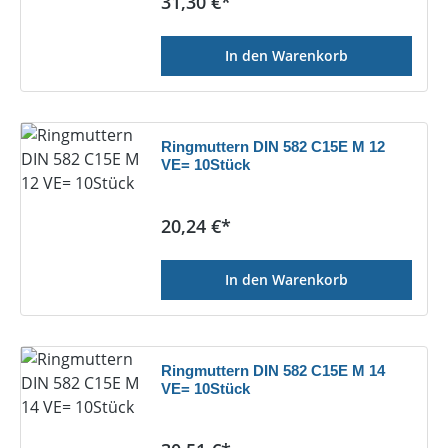
Regulärer Preis:
31,30 €*
In den Warenkorb
Ringmuttern DIN 582 C15E M 12
VE= 10Stück
Regulärer Preis:
20,24 €*
In den Warenkorb
Ringmuttern DIN 582 C15E M 14
VE= 10Stück