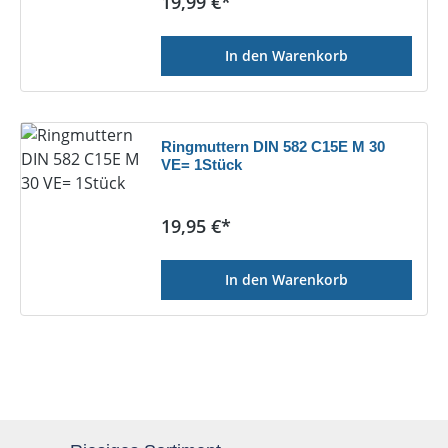
Regulärer Preis:
19,99 €*
In den Warenkorb
Ringmuttern DIN 582 C15E M 30
VE= 1Stück
Regulärer Preis:
19,95 €*
In den Warenkorb