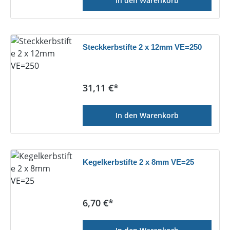
In den Warenkorb
Steckkerbstifte 2 x 12mm VE=250
Regulärer Preis:
31,11 €*
In den Warenkorb
Kegelkerbstifte 2 x 8mm VE=25
Regulärer Preis:
6,70 €*