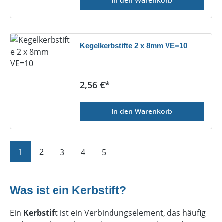
In den Warenkorb
Kegelkerbstifte 2 x 8mm VE=10
Regulärer Preis:
2,56 €*
In den Warenkorb
Seite
Seite
Seite
Seite
Seite
1
2
3
4
5
Was ist ein Kerbstift?
Ein
Kerbstift
ist ein Verbindungselement, das häufig