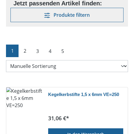
Produkte filtern
Seite
Seite
Seite
Seite
Seite
1
2
3
4
5
Kegelkerbstifte 1,5 x 6mm VE=250
Regulärer Preis:
31,06 €*