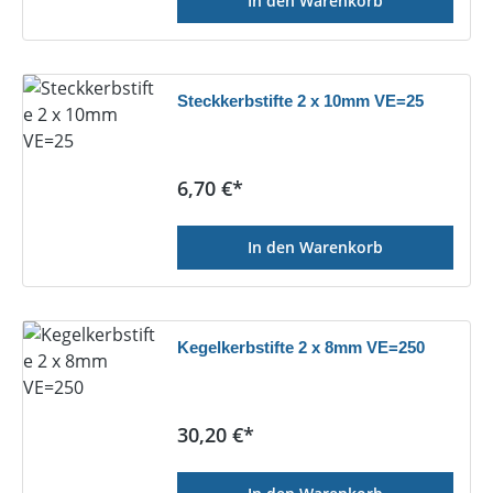
In den Warenkorb
Steckkerbstifte 2 x 10mm VE=25
Regulärer Preis:
6,70 €*
In den Warenkorb
Kegelkerbstifte 2 x 8mm VE=250
Regulärer Preis:
30,20 €*