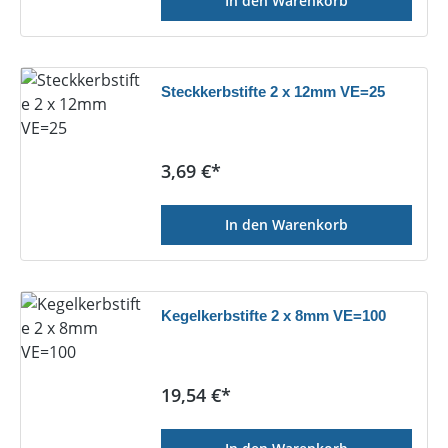
In den Warenkorb
Steckkerbstifte 2 x 12mm VE=25
Regulärer Preis:
3,69 €*
In den Warenkorb
Kegelkerbstifte 2 x 8mm VE=100
Regulärer Preis:
19,54 €*