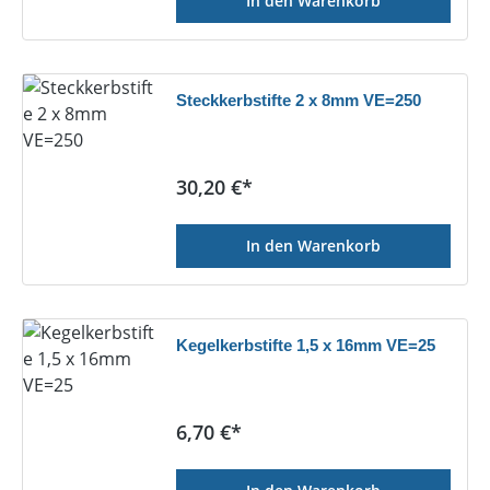
In den Warenkorb
Steckkerbstifte 2 x 8mm VE=250
Regulärer Preis:
30,20 €*
In den Warenkorb
Kegelkerbstifte 1,5 x 16mm VE=25
Regulärer Preis:
6,70 €*