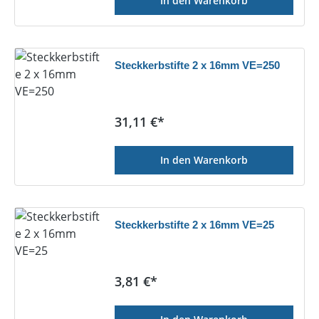
In den Warenkorb
Steckkerbstifte 2 x 16mm VE=250
Regulärer Preis:
31,11 €*
In den Warenkorb
Steckkerbstifte 2 x 16mm VE=25
Regulärer Preis:
3,81 €*