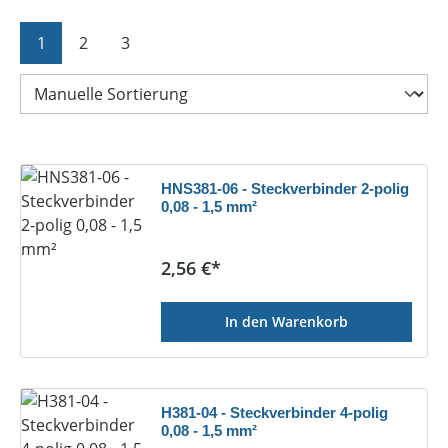
Seite
Seite
Seite
1
2
3
HNS381-06 - Steckverbinder 2-polig
0,08 - 1,5 mm²
Regulärer Preis:
2,56 €*
In den Warenkorb
H381-04 - Steckverbinder 4-polig
0,08 - 1,5 mm²