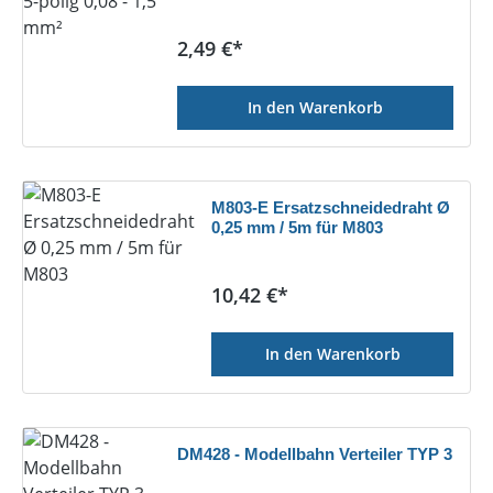
Regulärer Preis:
2,49 €*
In den Warenkorb
M803-E Ersatzschneidedraht Ø
0,25 mm / 5m für M803
Regulärer Preis:
10,42 €*
In den Warenkorb
DM428 - Modellbahn Verteiler TYP 3