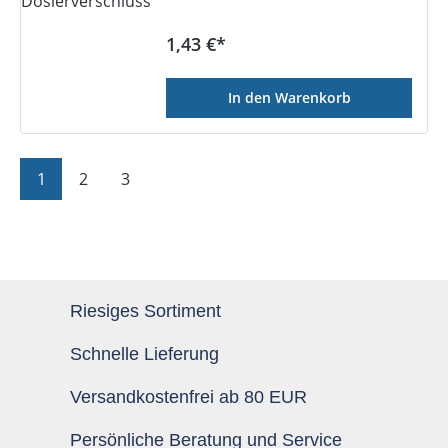
Regulärer Preis:
1,43 €*
In den Warenkorb
Seite
Seite
Seite
1
2
3
Riesiges Sortiment
Schnelle Lieferung
Versandkostenfrei ab 80 EUR
Persönliche Beratung und Service