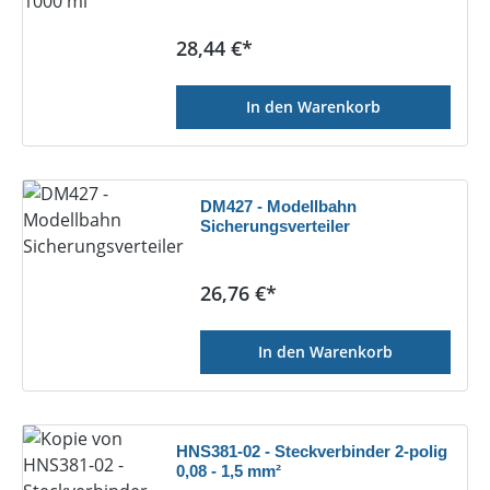
Regulärer Preis:
28,44 €*
In den Warenkorb
DM427 - Modellbahn
Sicherungsverteiler
Regulärer Preis:
26,76 €*
In den Warenkorb
HNS381-02 - Steckverbinder 2-polig
0,08 - 1,5 mm²