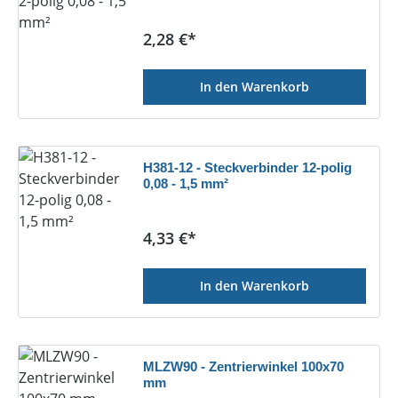
Regulärer Preis:
2,28 €*
In den Warenkorb
H381-12 - Steckverbinder 12-polig
0,08 - 1,5 mm²
Regulärer Preis:
4,33 €*
In den Warenkorb
MLZW90 - Zentrierwinkel 100x70
mm