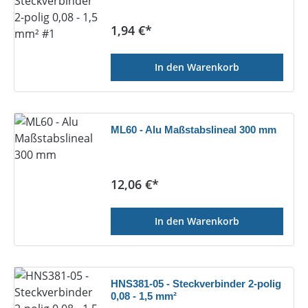
Regulärer Preis:
1,94 €*
In den Warenkorb
ML60 - Alu Maßstabslineal 300 mm
Regulärer Preis:
12,06 €*
In den Warenkorb
HNS381-05 - Steckverbinder 2-polig
0,08 - 1,5 mm²