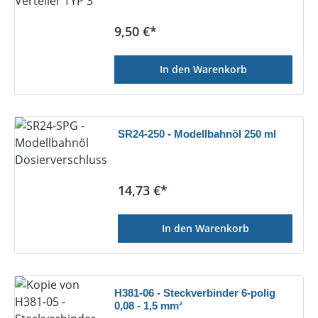
Regulärer Preis:
9,50 €*
In den Warenkorb
SR24-250 - Modellbahnöl 250 ml
Regulärer Preis:
14,73 €*
In den Warenkorb
H381-06 - Steckverbinder 6-polig
0,08 - 1,5 mm²