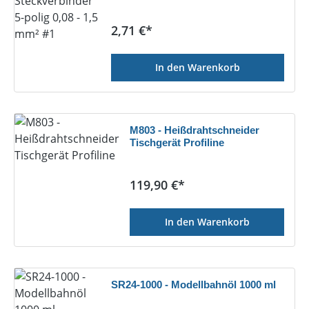
Regulärer Preis:
2,71 €*
In den Warenkorb
M803 - Heißdrahtschneider
Tischgerät Profiline
Regulärer Preis:
119,90 €*
In den Warenkorb
SR24-1000 - Modellbahnöl 1000 ml