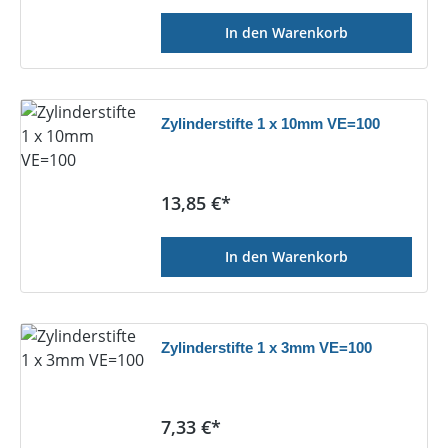
In den Warenkorb
Zylinderstifte 1 x 10mm VE=100
Regulärer Preis:
13,85 €*
In den Warenkorb
Zylinderstifte 1 x 3mm VE=100
Regulärer Preis:
7,33 €*