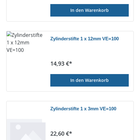
In den Warenkorb
Zylinderstifte 1 x 12mm VE=100
Regulärer Preis:
14,93 €*
In den Warenkorb
Zylinderstifte 1 x 3mm VE=100
Regulärer Preis:
22,60 €*