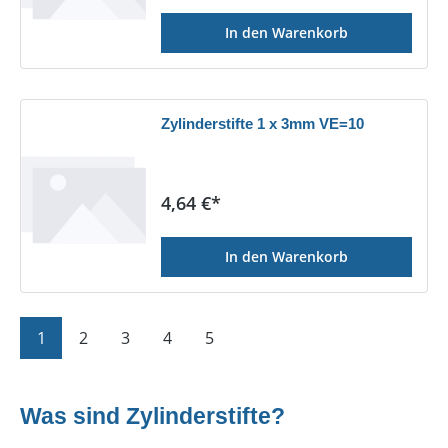
In den Warenkorb
Zylinderstifte 1 x 3mm VE=10
Regulärer Preis:
4,64 €*
In den Warenkorb
Seite
Seite
Seite
Seite
Seite
1
2
3
4
5
Was sind Zylinderstifte?