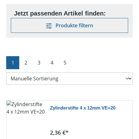
Produkte filtern
Seite
Seite
Seite
Seite
Seite
1
2
3
4
5
Zylinderstifte 4 x 12mm VE=20
Regulärer Preis:
2,36 €*