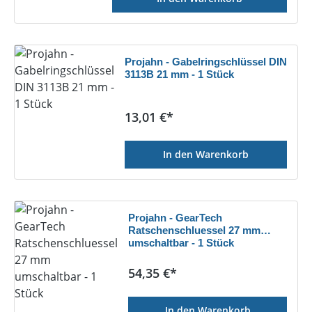
Projahn - Gabelringschlüssel DIN
3113B 21 mm - 1 Stück
Regulärer Preis:
13,01 €*
In den Warenkorb
Projahn - GearTech
Ratschenschluessel 27 mm
umschaltbar - 1 Stück
Regulärer Preis:
54,35 €*
In den Warenkorb