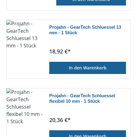
Projahn - GearTech Schluessel 13
mm - 1 Stück
Regulärer Preis:
18,92 €*
In den Warenkorb
Projahn - GearTech Schluessel
flexibel 10 mm - 1 Stück
Regulärer Preis:
20,36 €*
In den Warenkorb