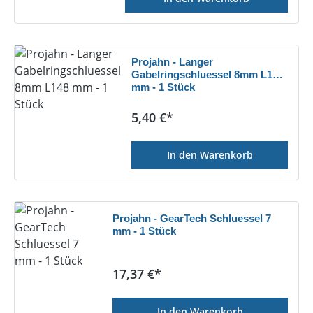
Projahn - Langer
Gabelringschluessel 8mm L148
mm - 1 Stück
Regulärer Preis:
5,40 €*
In den Warenkorb
Projahn - GearTech Schluessel 7
mm - 1 Stück
Regulärer Preis:
17,37 €*
In den Warenkorb