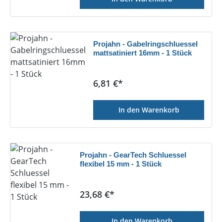
Projahn - Gabelringschluessel
mattsatiniert 16mm - 1 Stück
Regulärer Preis:
6,81 €*
In den Warenkorb
Projahn - GearTech Schluessel
flexibel 15 mm - 1 Stück
Regulärer Preis:
23,68 €*
In den Warenkorb