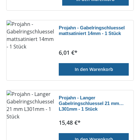
Projahn - Gabelringschluessel
mattsatiniert 14mm - 1 Stück
Regulärer Preis:
6,01 €*
In den Warenkorb
Projahn - Langer
Gabelringschluessel 21 mm
L301mm - 1 Stück
Regulärer Preis:
15,48 €*
In den Warenkorb