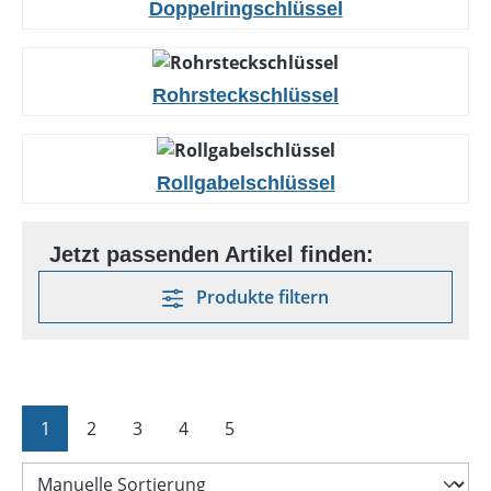
Doppelringschlüssel
Rohrsteckschlüssel
Rollgabelschlüssel
Produkte filtern
Seite
Seite
Seite
Seite
Seite
1
2
3
4
5