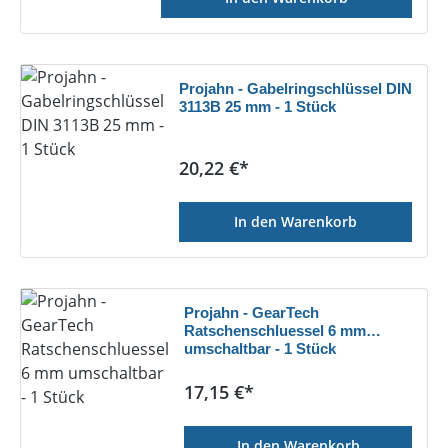
Projahn - Gabelringschlüssel DIN
3113B 25 mm - 1 Stück
Regulärer Preis:
20,22 €*
In den Warenkorb
Projahn - GearTech
Ratschenschluessel 6 mm
umschaltbar - 1 Stück
Regulärer Preis:
17,15 €*
In den Warenkorb