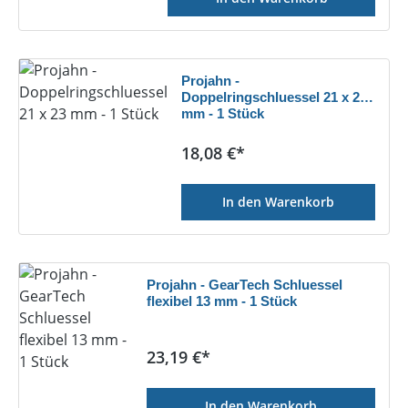
Projahn -
Doppelringschluessel 21 x 23
mm - 1 Stück
Regulärer Preis:
18,08 €*
In den Warenkorb
Projahn - GearTech Schluessel
flexibel 13 mm - 1 Stück
Regulärer Preis:
23,19 €*
In den Warenkorb