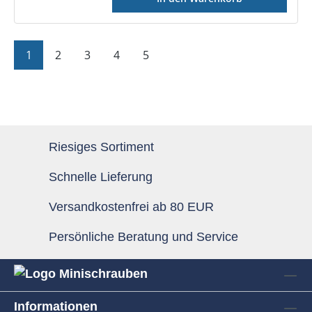
Seite
Seite
Seite
Seite
Seite
1
2
3
4
5
Riesiges Sortiment
Schnelle Lieferung
Versandkostenfrei ab 80 EUR
Persönliche Beratung und Service
Informationen