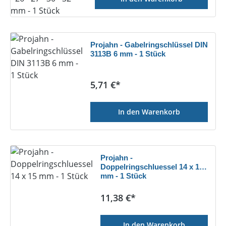
Projahn - Gabelringschlüssel DIN
3113B 6 mm - 1 Stück
Regulärer Preis:
5,71 €*
In den Warenkorb
Projahn -
Doppelringschluessel 14 x 15
mm - 1 Stück
Regulärer Preis:
11,38 €*
In den Warenkorb