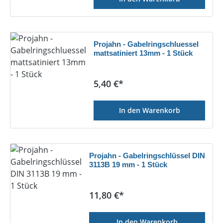
Projahn - Gabelringschluessel
mattsatiniert 13mm - 1 Stück
Regulärer Preis:
5,40 €*
In den Warenkorb
Projahn - Gabelringschlüssel DIN
3113B 19 mm - 1 Stück
Regulärer Preis:
11,80 €*
In den Warenkorb