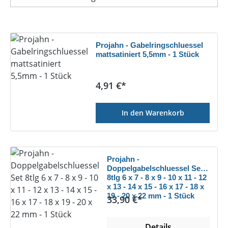
Projahn - Gabelringschluessel
mattsatiniert 5,5mm - 1 Stück
Regulärer Preis:
4,91 €*
In den Warenkorb
Projahn -
Doppelgabelschluessel Set
8tlg 6 x 7 - 8 x 9 - 10 x 11 - 12
x 13 - 14 x 15 - 16 x 17 - 18 x
19 - 20 x 22 mm - 1 Stück
Regulärer Preis:
33,90 €*
Details