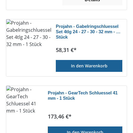
Projahn - Gabelringschluessel
Set 4tlg 24 - 27 - 30 - 32 mm - 1
Stück
Regulärer Preis:
58,31 €*
In den Warenkorb
Projahn - GearTech Schluessel 41
mm - 1 Stück
Regulärer Preis:
173,46 €*
In den Warenkorb