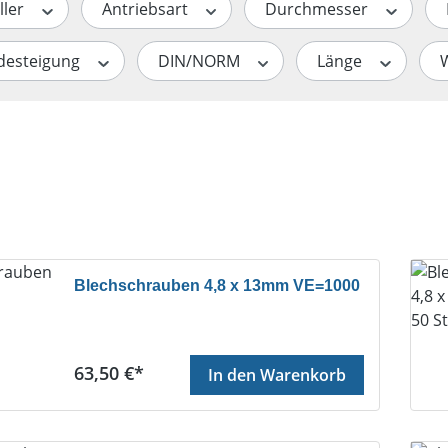
ller
Antriebsart
Durchmesser
desteigung
DIN/NORM
Länge
Blechschrauben 4,8 x 13mm VE=1000
Regulärer Preis:
63,50 €*
In den Warenkorb