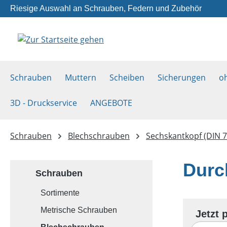
Riesige Auswahl an Schrauben, Federn und Zubehör
m Hauptinhalt springen
Zur Suche springen
Zur Hauptnavigation springen
Schrauben
Muttern
Scheiben
Sicherungen
o
3D - Druckservice
ANGEBOTE
Schrauben
Blechschrauben
Sechskantkopf (DIN 7
Durc
Schrauben
Sortimente
Metrische Schrauben