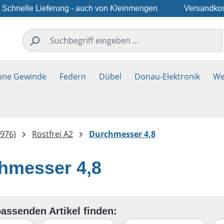
Schnelle Lieferung - auch von Kleinmengen
Versandkos
hne Gewinde
Federn
Dübel
Donau-Elektronik
We
976)
Rostfrei A2
Durchmesser 4,8
hmesser 4,8