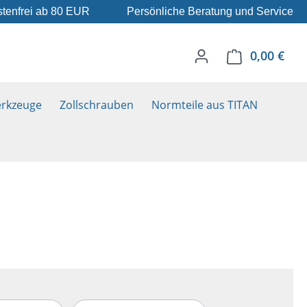
tenfrei ab 80 EUR
Persönliche Beratung und Service
0,00 €
Ware
rkzeuge
Zollschrauben
Normteile aus TITAN