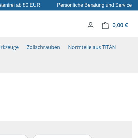
tenfrei ab 80 EUR
Persönliche Beratung und Service
0,00 €
Ware
rkzeuge
Zollschrauben
Normteile aus TITAN