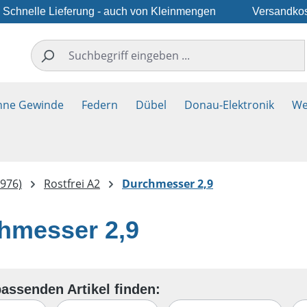
Schnelle Lieferung - auch von Kleinmengen
Versandkos
hne Gewinde
Federn
Dübel
Donau-Elektronik
We
976)
Rostfrei A2
Durchmesser 2,9
hmesser 2,9