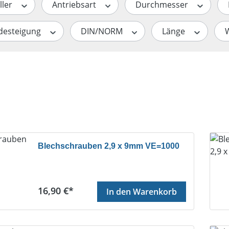
ller
Antriebsart
Durchmesser
desteigung
DIN/NORM
Länge
Blechschrauben 2,9 x 9mm VE=1000
Regulärer Preis:
16,90 €*
In den Warenkorb