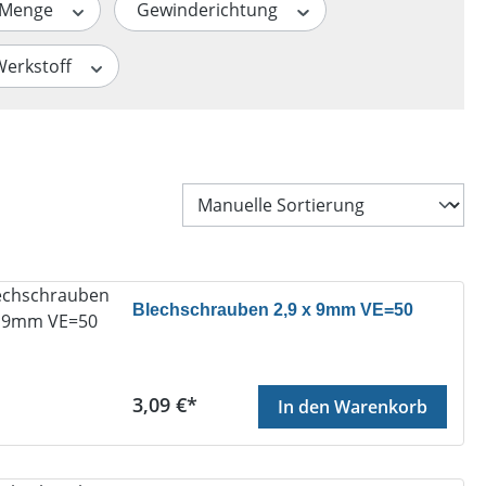
Menge
Gewinderichtung
Werkstoff
Blechschrauben 2,9 x 9mm VE=50
Regulärer Preis:
3,09 €*
In den Warenkorb