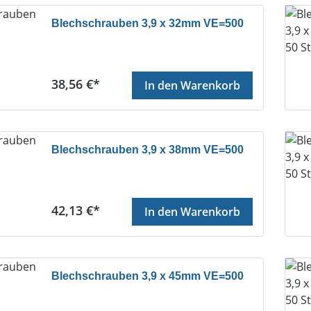
Blechschrauben 3,9 x 32mm VE=500
Regulärer Preis:
38,56 €*
In den Warenkorb
Blechschrauben 3,9 x 38mm VE=500
Regulärer Preis:
42,13 €*
In den Warenkorb
Blechschrauben 3,9 x 45mm VE=500