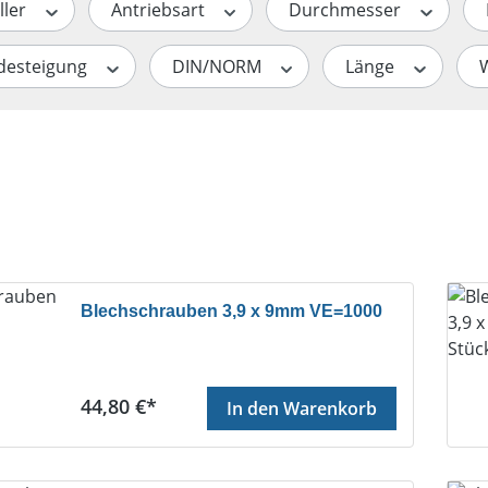
ller
Antriebsart
Durchmesser
desteigung
DIN/NORM
Länge
Blechschrauben 3,9 x 9mm VE=1000
Regulärer Preis:
44,80 €*
In den Warenkorb