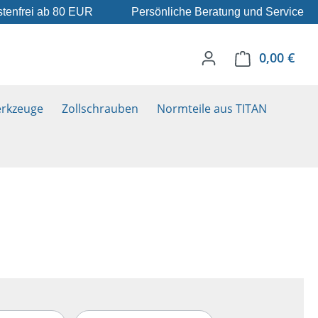
tenfrei ab 80 EUR
Persönliche Beratung und Service
0,00 €
Ware
rkzeuge
Zollschrauben
Normteile aus TITAN