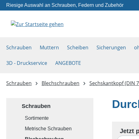
Riesige Auswahl an Schrauben, Federn und Zubehör
m Hauptinhalt springen
Zur Suche springen
Zur Hauptnavigation springen
Schrauben
Muttern
Scheiben
Sicherungen
o
3D - Druckservice
ANGEBOTE
Schrauben
Blechschrauben
Sechskantkopf (DIN 7
Durc
Schrauben
Sortimente
Metrische Schrauben