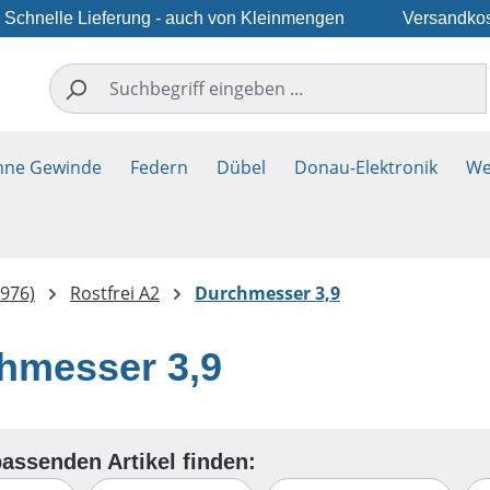
Schnelle Lieferung - auch von Kleinmengen
Versandkos
hne Gewinde
Federn
Dübel
Donau-Elektronik
We
976)
Rostfrei A2
Durchmesser 3,9
hmesser 3,9