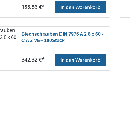
Regulärer Preis:
185,36 €*
In den Warenkorb
Blechschrauben DIN 7976 A 2 8 x 60 -
C A 2 VE= 100Stück
Regulärer Preis:
342,32 €*
In den Warenkorb