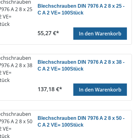
Blechschrauben DIN 7976 A 2 8 x 25 -
C A 2 VE= 100Stück
Regulärer Preis:
55,27 €*
In den Warenkorb
Blechschrauben DIN 7976 A 2 8 x 38 -
C A 2 VE= 100Stück
Regulärer Preis:
137,18 €*
In den Warenkorb
Blechschrauben DIN 7976 A 2 8 x 50 -
C A 2 VE= 100Stück