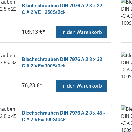
Blechschrauben DIN 7976 A 2 8 x 22 -
C A 2 VE= 250Stück
Regulärer Preis:
109,13 €*
In den Warenkorb
Blechschrauben DIN 7976 A 2 8 x 32 -
C A 2 VE= 100Stück
Regulärer Preis:
76,23 €*
In den Warenkorb
Blechschrauben DIN 7976 A 2 8 x 45 -
C A 2 VE= 100Stück