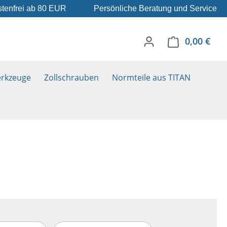
tenfrei ab 80 EUR
Persönliche Beratung und Service
0,00 €
Ware
rkzeuge
Zollschrauben
Normteile aus TITAN