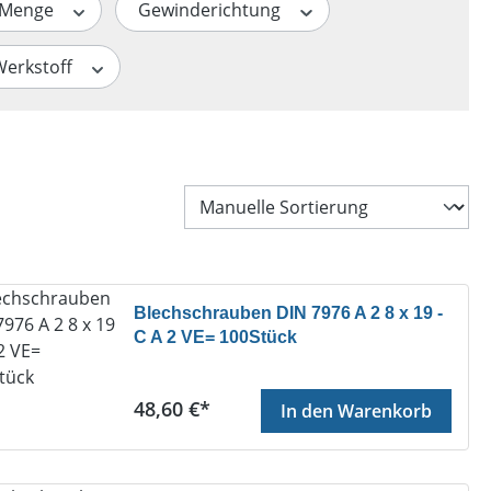
Menge
Gewinderichtung
Werkstoff
Blechschrauben DIN 7976 A 2 8 x 19 -
C A 2 VE= 100Stück
Regulärer Preis:
48,60 €*
In den Warenkorb