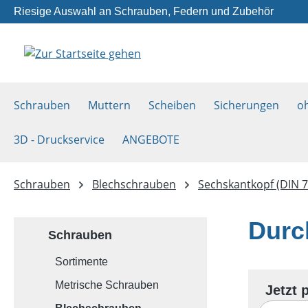
Riesige Auswahl an Schrauben, Federn und Zubehör
m Hauptinhalt springen
Zur Suche springen
Zur Hauptnavigation springen
Schrauben
Muttern
Scheiben
Sicherungen
o
3D - Druckservice
ANGEBOTE
Schrauben
Blechschrauben
Sechskantkopf (DIN 7
Durc
Schrauben
Sortimente
Metrische Schrauben