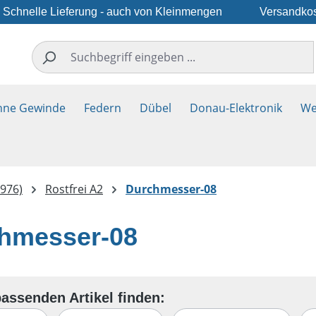
Schnelle Lieferung - auch von Kleinmengen
Versandkos
hne Gewinde
Federn
Dübel
Donau-Elektronik
We
976)
Rostfrei A2
Durchmesser-08
hmesser-08