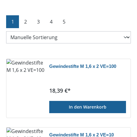
Seite
Seite
Seite
Seite
Seite
1
2
3
4
5
Gewindestifte M 1,6 x 2 VE=100
Regulärer Preis:
18,39 €*
In den Warenkorb
Gewindestifte M 1,6 x 2 VE=10