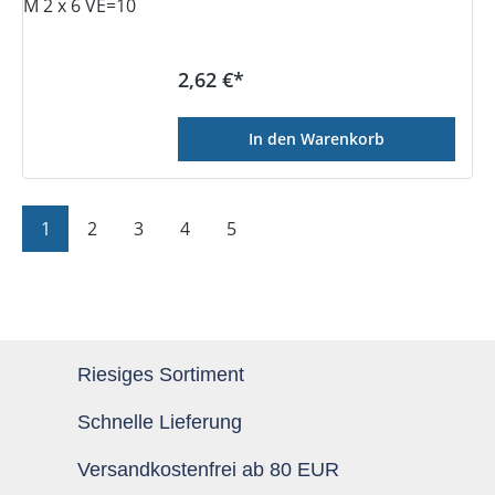
Regulärer Preis:
2,62 €*
In den Warenkorb
Seite
Seite
Seite
Seite
Seite
1
2
3
4
5
Riesiges Sortiment
Schnelle Lieferung
Versandkostenfrei ab 80 EUR