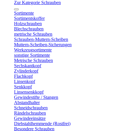
Zur Kategorie Schrauben
Sortimente
Sortimentskoffer
Holzschrauben
Blechschrauben
metrische Schrauben
Schrauben-Muttern-Scheiben
Muttern-Scheiben-Sicherungen
Werkzeugsortimente
sonstige Sortimente
Metrische Schrauben
Sechskantkopf
Zylinderkopf
Flachkopf
Linsenkopf
Senkkopf
Linsensenkkopf
Gewindestifte / Stangen
Abstandhalter
Schneidschrauben
Rändelschrauben
Gewindeeinsätze
Diebstahlhemmende (Rostfrei)
Besondere Schrauben