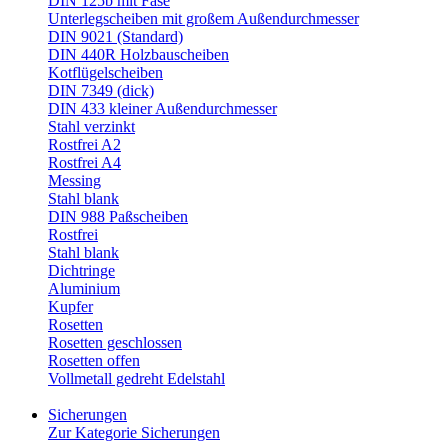
DIN 125b mit Fase
Unterlegscheiben mit großem Außendurchmesser
DIN 9021 (Standard)
DIN 440R Holzbauscheiben
Kotflügelscheiben
DIN 7349 (dick)
DIN 433 kleiner Außendurchmesser
Stahl verzinkt
Rostfrei A2
Rostfrei A4
Messing
Stahl blank
DIN 988 Paßscheiben
Rostfrei
Stahl blank
Dichtringe
Aluminium
Kupfer
Rosetten
Rosetten geschlossen
Rosetten offen
Vollmetall gedreht Edelstahl
Sicherungen
Zur Kategorie Sicherungen