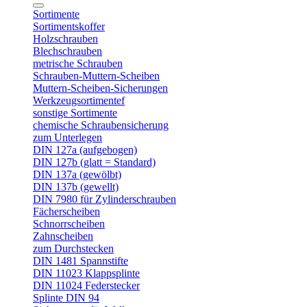
Sortimente
Sortimentskoffer
Holzschrauben
Blechschrauben
metrische Schrauben
Schrauben-Muttern-Scheiben
Muttern-Scheiben-Sicherungen
Werkzeugsortimentef
sonstige Sortimente
chemische Schraubensicherung
zum Unterlegen
DIN 127a (aufgebogen)
DIN 127b (glatt = Standard)
DIN 137a (gewölbt)
DIN 137b (gewellt)
DIN 7980 für Zylinderschrauben
Fächerscheiben
Schnorrscheiben
Zahnscheiben
zum Durchstecken
DIN 1481 Spannstifte
DIN 11023 Klappsplinte
DIN 11024 Federstecker
Splinte DIN 94