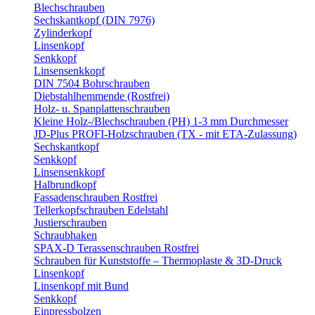
Blechschrauben
Sechskantkopf (DIN 7976)
Zylinderkopf
Linsenkopf
Senkkopf
Linsensenkkopf
DIN 7504 Bohrschrauben
Diebstahlhemmende (Rostfrei)
Holz- u. Spanplattenschrauben
Kleine Holz-/Blechschrauben (PH) 1-3 mm Durchmesser
JD-Plus PROFI-Holzschrauben (TX - mit ETA-Zulassung)
Sechskantkopf
Senkkopf
Linsensenkkopf
Halbrundkopf
Fassadenschrauben Rostfrei
Tellerkopfschrauben Edelstahl
Justierschrauben
Schraubhaken
SPAX-D Terassenschrauben Rostfrei
Schrauben für Kunststoffe – Thermoplaste & 3D-Druck
Linsenkopf
Linsenkopf mit Bund
Senkkopf
Einpressbolzen