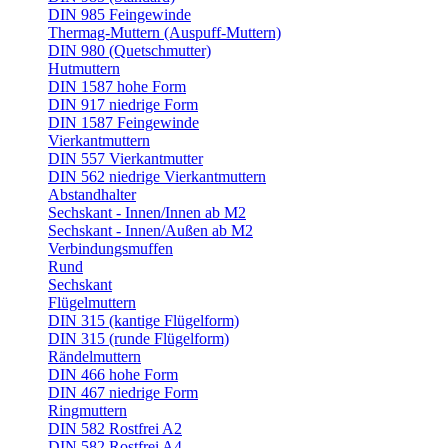
DIN 985 Feingewinde
Thermag-Muttern (Auspuff-Muttern)
DIN 980 (Quetschmutter)
Hutmuttern
DIN 1587 hohe Form
DIN 917 niedrige Form
DIN 1587 Feingewinde
Vierkantmuttern
DIN 557 Vierkantmutter
DIN 562 niedrige Vierkantmuttern
Abstandhalter
Sechskant - Innen/Innen ab M2
Sechskant - Innen/Außen ab M2
Verbindungsmuffen
Rund
Sechskant
Flügelmuttern
DIN 315 (kantige Flügelform)
DIN 315 (runde Flügelform)
Rändelmuttern
DIN 466 hohe Form
DIN 467 niedrige Form
Ringmuttern
DIN 582 Rostfrei A2
DIN 582 Rostfrei A4