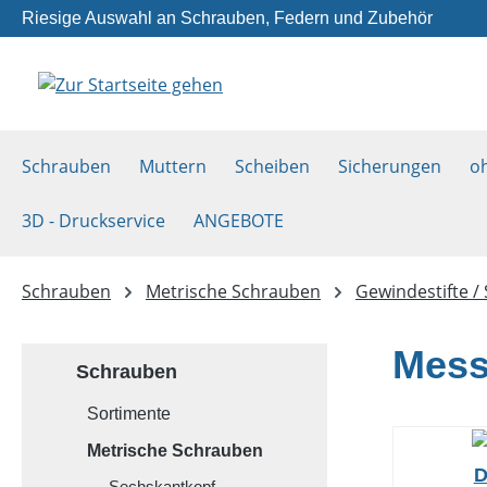
Riesige Auswahl an Schrauben, Federn und Zubehör
m Hauptinhalt springen
Zur Suche springen
Zur Hauptnavigation springen
Schrauben
Muttern
Scheiben
Sicherungen
o
3D - Druckservice
ANGEBOTE
Schrauben
Metrische Schrauben
Gewindestifte /
Mess
Schrauben
Sortimente
Metrische Schrauben
D
Sechskantkopf