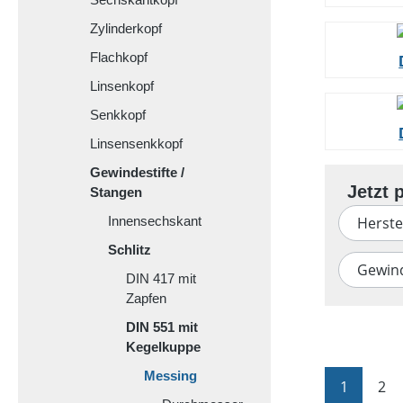
Zylinderkopf
Flachkopf
Linsenkopf
Senkkopf
Linsensenkkopf
Gewindestifte /
Stangen
Herste
Innensechskant
Schlitz
Gewin
DIN 417 mit
Zapfen
DIN 551 mit
Kegelkuppe
Messing
Seite
Sei
1
2