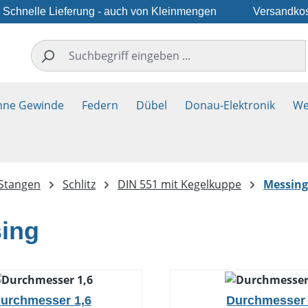
Schnelle Lieferung - auch von Kleinmengen
Versandkos
hne Gewinde
Federn
Dübel
Donau-Elektronik
We
 Stangen
Schlitz
DIN 551 mit Kegelkuppe
Messing
ing
urchmesser 1,6
Durchmesser