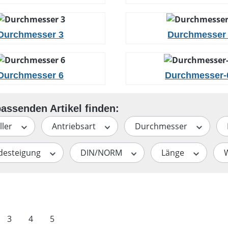
Durchmesser 3
Durchmesser
Durchmesser 6
Durchmesser-
ller
Antriebsart
Durchmesser
desteigung
DIN/NORM
Länge
te
Seite
Seite
Seite
3
4
5