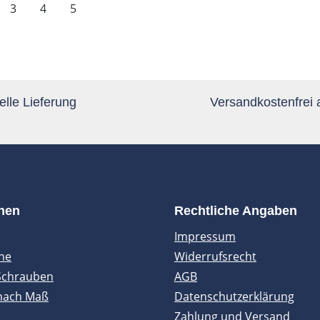
te
Seite
Seite
Seite
3
4
5
lle Lieferung
Versandkostenfrei
onen
Rechtliche Angaben
Impressum
ne
Widerrufsrecht
Schrauben
AGB
nach Maß
Datenschutzerklärung
Zahlung und Versand