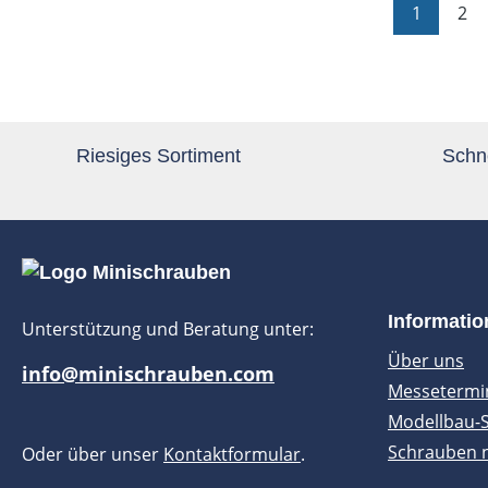
Seite
Sei
1
2
Riesiges Sortiment
Schne
Informati
Unterstützung und Beratung unter:
Über uns
info@minischrauben.com
Messetermi
Modellbau-
Schrauben 
Oder über unser
Kontaktformular
.