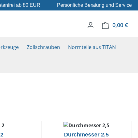
tenfrei ab 80 EUR
Persönliche Beratung und Service
0,00 €
Ware
rkzeuge
Zollschrauben
Normteile aus TITAN
 2
Durchmesser 2,5