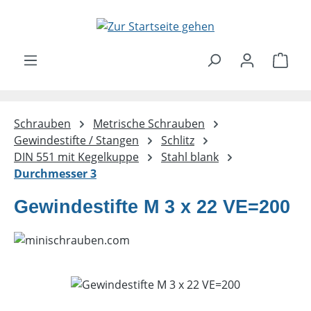
Zum Hauptinhalt springen
Ware
Schrauben
Metrische Schrauben
Gewindestifte / Stangen
Schlitz
DIN 551 mit Kegelkuppe
Stahl blank
Durchmesser 3
Gewindestifte M 3 x 22 VE=200
Bildergalerie überspringen