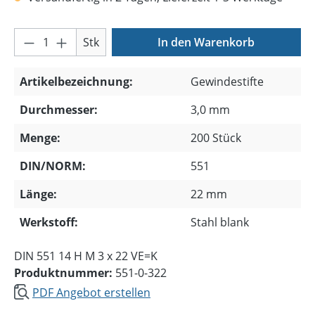
Produkt Anzahl: Gib den gewünschten Wer
Stk
In den Warenkorb
Artikelbezeichnung:
Gewindestifte
Durchmesser:
3,0 mm
Menge:
200 Stück
DIN/NORM:
551
Länge:
22 mm
Werkstoff:
Stahl blank
DIN 551 14 H M 3 x 22 VE=K
Produktnummer:
551-0-322
PDF Angebot erstellen