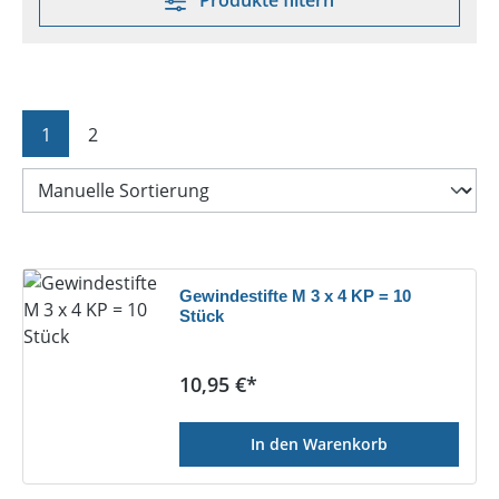
Produkte filtern
Seite
Seite
1
2
Gewindestifte M 3 x 4 KP = 10
Stück
Regulärer Preis:
10,95 €*
In den Warenkorb