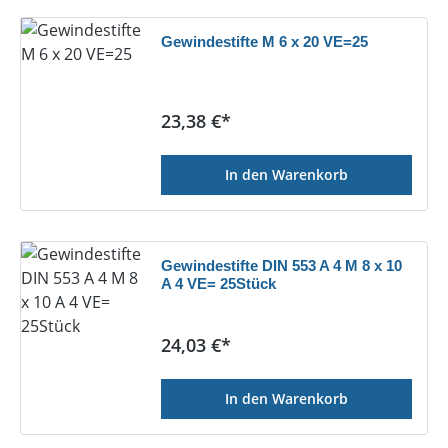
Gewindestifte M 6 x 20 VE=25
Regulärer Preis:
23,38 €*
In den Warenkorb
Gewindestifte DIN 553 A 4 M 8 x 10
A 4 VE= 25Stück
Regulärer Preis:
24,03 €*
In den Warenkorb