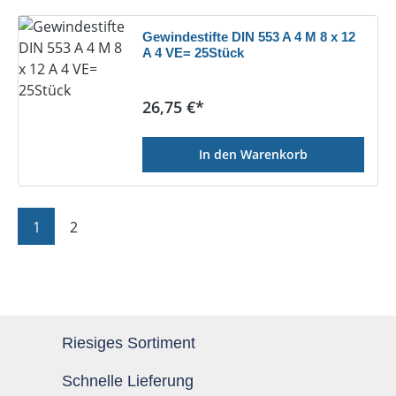
Gewindestifte DIN 553 A 4 M 8 x 12
A 4 VE= 25Stück
Regulärer Preis:
26,75 €*
In den Warenkorb
Seite
Seite
1
2
Riesiges Sortiment
Schnelle Lieferung