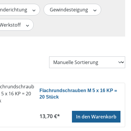
nderichtung
Gewindesteigung
Werkstoff
Flachrundschrauben M 5 x 16 KP =
20 Stück
Regulärer Preis:
13,70 €*
In den Warenkorb