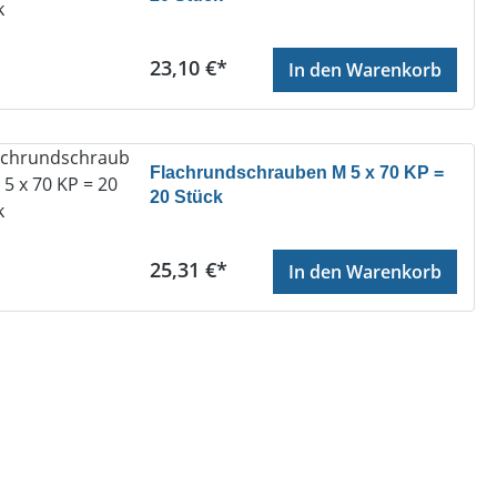
Regulärer Preis:
23,10 €*
In den Warenkorb
Flachrundschrauben M 5 x 70 KP =
20 Stück
Regulärer Preis:
25,31 €*
In den Warenkorb