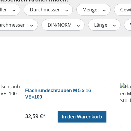
ller
Durchmesser
Menge
Gewi
urchmesser
DIN/NORM
Länge
Flachrundschrauben M 5 x 16
VE=100
Regulärer Preis:
32,59 €*
In den Warenkorb