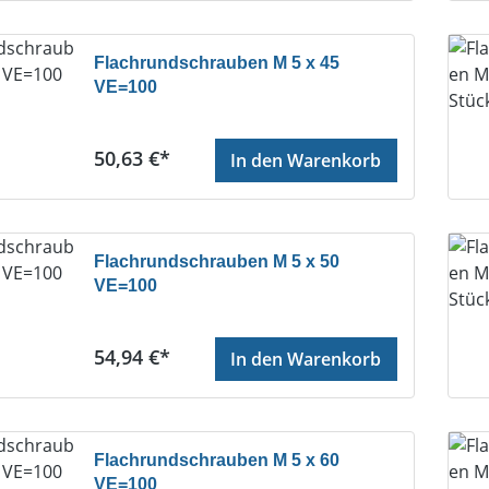
Flachrundschrauben M 5 x 45
VE=100
Regulärer Preis:
50,63 €*
In den Warenkorb
Flachrundschrauben M 5 x 50
VE=100
Regulärer Preis:
54,94 €*
In den Warenkorb
Flachrundschrauben M 5 x 60
VE=100