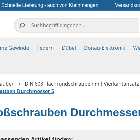
Schnelle Lieferung - auch von Kleinmengen
Versandkos
hne Gewinde
Federn
Dübel
Donau-Elektronik
We
rauben
DIN 603 Flachrundschrauben mit Vierkantansatz
rauben Durchmesser 5
oßschrauben Durchmesser