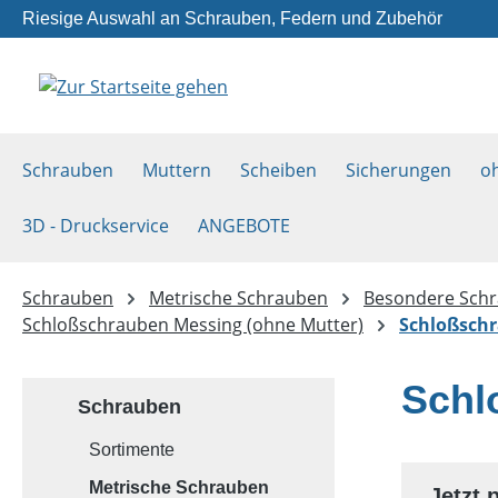
Riesige Auswahl an Schrauben, Federn und Zubehör
m Hauptinhalt springen
Zur Suche springen
Zur Hauptnavigation springen
Schrauben
Muttern
Scheiben
Sicherungen
o
3D - Druckservice
ANGEBOTE
Schrauben
Metrische Schrauben
Besondere Sch
Schloßschrauben Messing (ohne Mutter)
Schloßsch
Schl
Schrauben
Sortimente
Metrische Schrauben