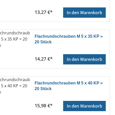
Regulärer Preis:
13,27 €*
In den Warenkorb
Flachrundschrauben M 5 x 35 KP =
20 Stück
Regulärer Preis:
14,27 €*
In den Warenkorb
Flachrundschrauben M 5 x 40 KP =
20 Stück
Regulärer Preis:
15,98 €*
In den Warenkorb