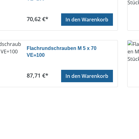
Regulärer Preis:
70,62 €*
In den Warenkorb
Flachrundschrauben M 5 x 70
VE=100
Regulärer Preis:
87,71 €*
In den Warenkorb