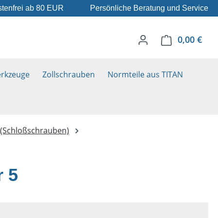
tenfrei ab 80 EUR
Persönliche Beratung und Service
0,00 €
Ware
rkzeuge
Zollschrauben
Normteile aus TITAN
 (Schloßschrauben)
 5