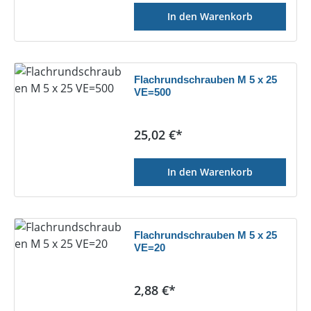
In den Warenkorb
Flachrundschrauben M 5 x 25
VE=500
Regulärer Preis:
25,02 €*
In den Warenkorb
Flachrundschrauben M 5 x 25
VE=20
Regulärer Preis:
2,88 €*