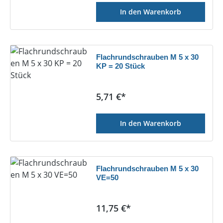
In den Warenkorb
Flachrundschrauben M 5 x 30
KP = 20 Stück
Regulärer Preis:
5,71 €*
In den Warenkorb
Flachrundschrauben M 5 x 30
VE=50
Regulärer Preis:
11,75 €*