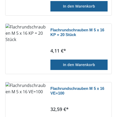
In den Warenkorb
Flachrundschrauben M 5 x 16
KP = 20 Stück
Regulärer Preis:
4,11 €*
In den Warenkorb
Flachrundschrauben M 5 x 16
VE=100
Regulärer Preis:
32,59 €*