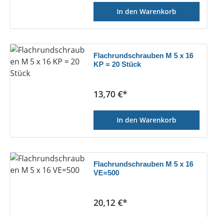
In den Warenkorb
Flachrundschrauben M 5 x 16
KP = 20 Stück
Regulärer Preis:
13,70 €*
In den Warenkorb
Flachrundschrauben M 5 x 16
VE=500
Regulärer Preis:
20,12 €*