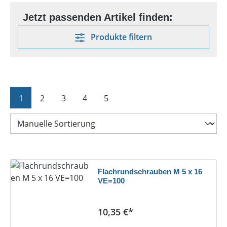
Produkte filtern
Seite
Seite
Seite
Seite
Seite
1
2
3
4
5
Flachrundschrauben M 5 x 16
VE=100
Regulärer Preis:
10,35 €*