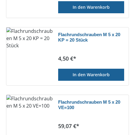
In den Warenkorb
Flachrundschrauben M 5 x 20
KP = 20 Stück
Regulärer Preis:
4,50 €*
In den Warenkorb
Flachrundschrauben M 5 x 20
VE=100
Regulärer Preis:
59,07 €*