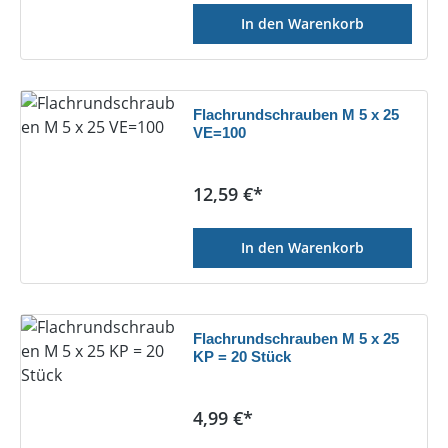
In den Warenkorb
Flachrundschrauben M 5 x 25
VE=100
Regulärer Preis:
12,59 €*
In den Warenkorb
Flachrundschrauben M 5 x 25
KP = 20 Stück
Regulärer Preis:
4,99 €*