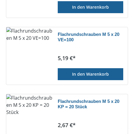
In den Warenkorb
Flachrundschrauben M 5 x 20
VE=100
Regulärer Preis:
5,19 €*
In den Warenkorb
Flachrundschrauben M 5 x 20
KP = 20 Stück
Regulärer Preis:
2,67 €*