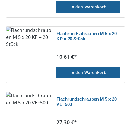
In den Warenkorb
Flachrundschrauben M 5 x 20
KP = 20 Stück
Regulärer Preis:
10,61 €*
In den Warenkorb
Flachrundschrauben M 5 x 20
VE=500
Regulärer Preis:
27,30 €*