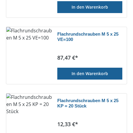
In den Warenkorb
Flachrundschrauben M 5 x 25
VE=100
Regulärer Preis:
87,47 €*
In den Warenkorb
Flachrundschrauben M 5 x 25
KP = 20 Stück
Regulärer Preis:
12,33 €*