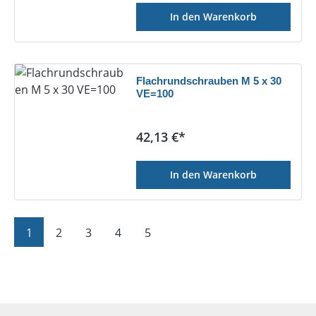
In den Warenkorb
Flachrundschrauben M 5 x 30
VE=100
Regulärer Preis:
42,13 €*
In den Warenkorb
Seite
Seite
Seite
Seite
Seite
1
2
3
4
5