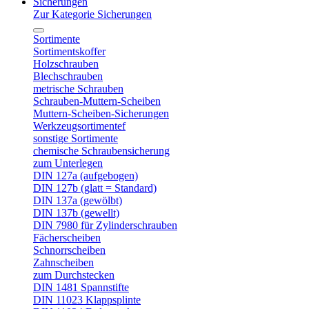
Sicherungen
Zur Kategorie Sicherungen
Sortimente
Sortimentskoffer
Holzschrauben
Blechschrauben
metrische Schrauben
Schrauben-Muttern-Scheiben
Muttern-Scheiben-Sicherungen
Werkzeugsortimentef
sonstige Sortimente
chemische Schraubensicherung
zum Unterlegen
DIN 127a (aufgebogen)
DIN 127b (glatt = Standard)
DIN 137a (gewölbt)
DIN 137b (gewellt)
DIN 7980 für Zylinderschrauben
Fächerscheiben
Schnorrscheiben
Zahnscheiben
zum Durchstecken
DIN 1481 Spannstifte
DIN 11023 Klappsplinte