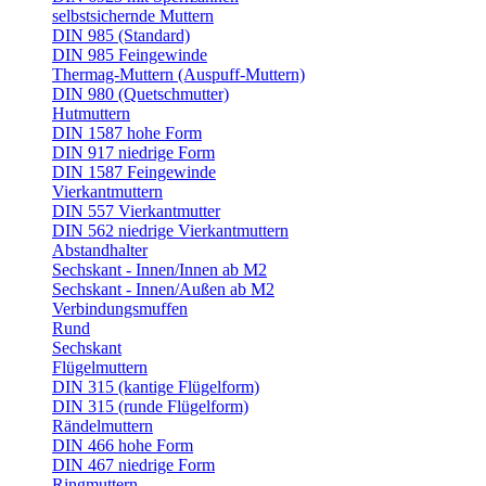
selbstsichernde Muttern
DIN 985 (Standard)
DIN 985 Feingewinde
Thermag-Muttern (Auspuff-Muttern)
DIN 980 (Quetschmutter)
Hutmuttern
DIN 1587 hohe Form
DIN 917 niedrige Form
DIN 1587 Feingewinde
Vierkantmuttern
DIN 557 Vierkantmutter
DIN 562 niedrige Vierkantmuttern
Abstandhalter
Sechskant - Innen/Innen ab M2
Sechskant - Innen/Außen ab M2
Verbindungsmuffen
Rund
Sechskant
Flügelmuttern
DIN 315 (kantige Flügelform)
DIN 315 (runde Flügelform)
Rändelmuttern
DIN 466 hohe Form
DIN 467 niedrige Form
Ringmuttern