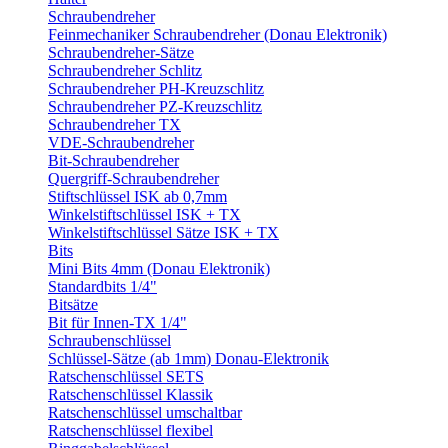
Schraubendreher
Feinmechaniker Schraubendreher (Donau Elektronik)
Schraubendreher-Sätze
Schraubendreher Schlitz
Schraubendreher PH-Kreuzschlitz
Schraubendreher PZ-Kreuzschlitz
Schraubendreher TX
VDE-Schraubendreher
Bit-Schraubendreher
Quergriff-Schraubendreher
Stiftschlüssel ISK ab 0,7mm
Winkelstiftschlüssel ISK + TX
Winkelstiftschlüssel Sätze ISK + TX
Bits
Mini Bits 4mm (Donau Elektronik)
Standardbits 1/4"
Bitsätze
Bit für Innen-TX 1/4"
Schraubenschlüssel
Schlüssel-Sätze (ab 1mm) Donau-Elektronik
Ratschenschlüssel SETS
Ratschenschlüssel Klassik
Ratschenschlüssel umschaltbar
Ratschenschlüssel flexibel