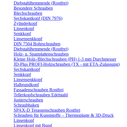
Diebstahlhemmende (Rostfrei)
Besondere Schrauben
Blechschrauben
Sechskantkopf (DIN 7976)
Zylinderkopf
Linsenkopf
Senkkopf
Linsensenkkopf
DIN 7504 Bohrschrauben
Diebstahlhemmende (Rostfrei)
Holz- u. Spanplattenschrauben
Kleine Holz-/Blechschrauben (PH) 1-3 mm Durchmesser
JD-Plus PROFI-Holzschrauben (TX - mit ETA-Zulassung)
Sechskantkopf
Senkkopf
Linsensenkkopf
Halbrundkopf
Fassadenschrauben Rostfrei
Tellerkopfschrauben Edelstahl
Justierschrauben
Schraubhaken
SPAX-D Terassenschrauben Rostfrei
Schrauben für Kunststoffe – Thermoplaste & 3D-Druck
Linsenkopf
Linsenkopf mit Bund