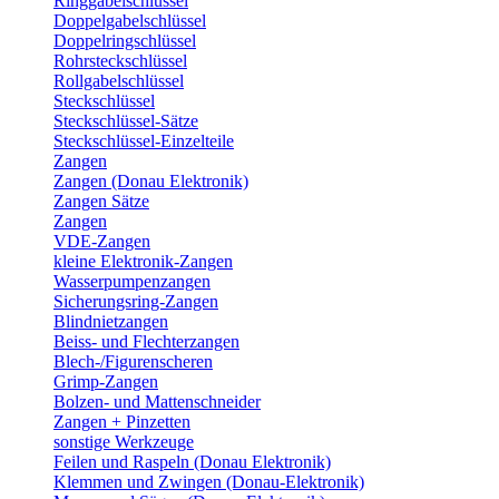
Ringgabelschlüssel
Doppelgabelschlüssel
Doppelringschlüssel
Rohrsteckschlüssel
Rollgabelschlüssel
Steckschlüssel
Steckschlüssel-Sätze
Steckschlüssel-Einzelteile
Zangen
Zangen (Donau Elektronik)
Zangen Sätze
Zangen
VDE-Zangen
kleine Elektronik-Zangen
Wasserpumpenzangen
Sicherungsring-Zangen
Blindnietzangen
Beiss- und Flechterzangen
Blech-/Figurenscheren
Grimp-Zangen
Bolzen- und Mattenschneider
Zangen + Pinzetten
sonstige Werkzeuge
Feilen und Raspeln (Donau Elektronik)
Klemmen und Zwingen (Donau-Elektronik)