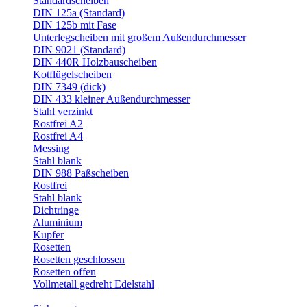
Standardscheiben
DIN 125a (Standard)
DIN 125b mit Fase
Unterlegscheiben mit großem Außendurchmesser
DIN 9021 (Standard)
DIN 440R Holzbauscheiben
Kotflügelscheiben
DIN 7349 (dick)
DIN 433 kleiner Außendurchmesser
Stahl verzinkt
Rostfrei A2
Rostfrei A4
Messing
Stahl blank
DIN 988 Paßscheiben
Rostfrei
Stahl blank
Dichtringe
Aluminium
Kupfer
Rosetten
Rosetten geschlossen
Rosetten offen
Vollmetall gedreht Edelstahl