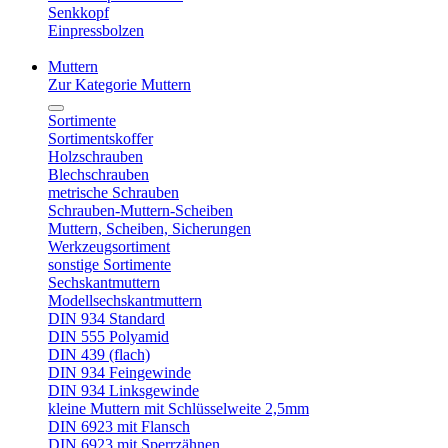
Senkkopf
Einpressbolzen
Muttern
Zur Kategorie Muttern
Sortimente
Sortimentskoffer
Holzschrauben
Blechschrauben
metrische Schrauben
Schrauben-Muttern-Scheiben
Muttern, Scheiben, Sicherungen
Werkzeugsortiment
sonstige Sortimente
Sechskantmuttern
Modellsechskantmuttern
DIN 934 Standard
DIN 555 Polyamid
DIN 439 (flach)
DIN 934 Feingewinde
DIN 934 Linksgewinde
kleine Muttern mit Schlüsselweite 2,5mm
DIN 6923 mit Flansch
DIN 6923 mit Sperrzähnen