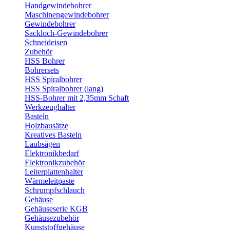
Handgewindebohrer
Maschinengewindebohrer
Gewindebohrer
Sackloch-Gewindebohrer
Schneideisen
Zubehör
HSS Bohrer
Bohrersets
HSS Spiralbohrer
HSS Spiralbohrer (lang)
HSS-Bohrer mit 2,35mm Schaft
Werkzeughalter
Basteln
Holzbausätze
Kreatives Basteln
Laubsägen
Elektronikbedarf
Elektronikzubehör
Leiterplattenhalter
Wärmeleitpaste
Schrumpfschlauch
Gehäuse
Gehäuseserie KGB
Gehäusezubehör
Kunststoffgehäuse