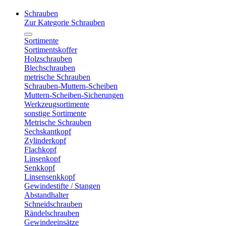
Schrauben
Zur Kategorie Schrauben
Sortimente
Sortimentskoffer
Holzschrauben
Blechschrauben
metrische Schrauben
Schrauben-Muttern-Scheiben
Muttern-Scheiben-Sicherungen
Werkzeugsortimente
sonstige Sortimente
Metrische Schrauben
Sechskantkopf
Zylinderkopf
Flachkopf
Linsenkopf
Senkkopf
Linsensenkkopf
Gewindestifte / Stangen
Abstandhalter
Schneidschrauben
Rändelschrauben
Gewindeeinsätze