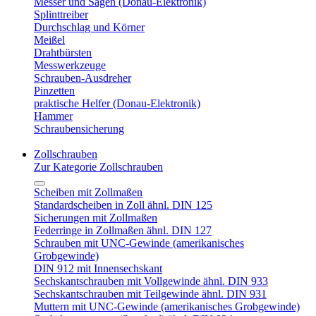
Messer und Sägen (Donau-Elektronik)
Splinttreiber
Durchschlag und Körner
Meißel
Drahtbürsten
Messwerkzeuge
Schrauben-Ausdreher
Pinzetten
praktische Helfer (Donau-Elektronik)
Hammer
Schraubensicherung
Zollschrauben
Zur Kategorie Zollschrauben
Scheiben mit Zollmaßen
Standardscheiben in Zoll ähnl. DIN 125
Sicherungen mit Zollmaßen
Federringe in Zollmaßen ähnl. DIN 127
Schrauben mit UNC-Gewinde (amerikanisches
Grobgewinde)
DIN 912 mit Innensechskant
Sechskantschrauben mit Vollgewinde ähnl. DIN 933
Sechskantschrauben mit Teilgewinde ähnl. DIN 931
Muttern mit UNC-Gewinde (amerikanisches Grobgewinde)