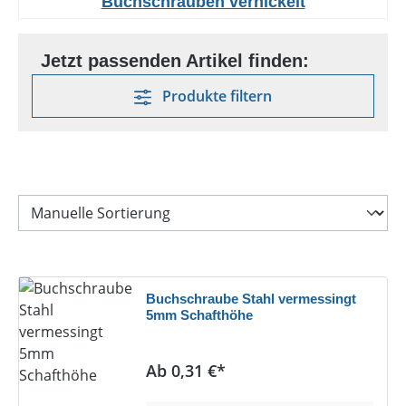
Buchschrauben vernickelt
Produkte filtern
Buchschraube Stahl vermessingt
5mm Schafthöhe
Regulärer Preis:
Ab 0,31 €*