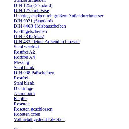
Standardscheiben
DIN 125a (Standard)
DIN 125b mit Fase
Unterlegscheiben mit großem Außendurchmesser
DIN 9021 (Standard)
DIN 440R Holzbauscheiben
Kotflügelscheiben
DIN 7349 (dick)
DIN 433 kleiner Außendurchmesser
Stahl verzinkt
Rostfrei A2
Rostfrei A4
Messing
Stahl blank
DIN 988 Paßscheiben
Rostfrei
Stahl blank
Dichtringe
Aluminium
Kupfer
Rosetten
Rosetten geschlossen
Rosetten offen
Vollmetall gedreht Edelstahl