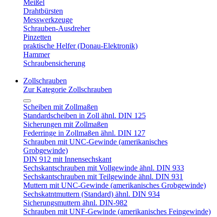
Meißel
Drahtbürsten
Messwerkzeuge
Schrauben-Ausdreher
Pinzetten
praktische Helfer (Donau-Elektronik)
Hammer
Schraubensicherung
Zollschrauben
Zur Kategorie Zollschrauben
Scheiben mit Zollmaßen
Standardscheiben in Zoll ähnl. DIN 125
Sicherungen mit Zollmaßen
Federringe in Zollmaßen ähnl. DIN 127
Schrauben mit UNC-Gewinde (amerikanisches
Grobgewinde)
DIN 912 mit Innensechskant
Sechskantschrauben mit Vollgewinde ähnl. DIN 933
Sechskantschrauben mit Teilgewinde ähnl. DIN 931
Muttern mit UNC-Gewinde (amerikanisches Grobgewinde)
Sechskatntmuttern (Standard) ähnl. DIN 934
Sicherungsmuttern ähnl. DIN-982
Schrauben mit UNF-Gewinde (amerikanisches Feingewinde)