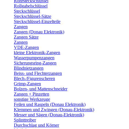
Rohrsteckschlüssel
Rollgabelschlüssel
Steckschlüssel
Steckschlüssel-Sätze
Steckschlüssel-Einzelteile
Zangen
Zangen (Donau Elektronik)
Zangen Sätze
Zangen
VDE-Zangen
kleine Elektronik-Zangen
Wasserpumpenzangen
Sicherungsring-Zangen
Blindnietzangen
Beiss- und Flechterzangen
Blech-/Figurenscheren
Grimp-Zangen
Bolzen- und Mattenschneider
Zangen + Pinzetten
sonstige Werkzeuge
Feilen und Raspeln (Donau Elektronik)
Klemmen und Zwingen (Donau-Elektronik)
Messer und Sägen (Donau-Elektronik)
Splinttreiber
Durchschlag und Körner