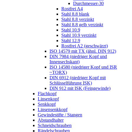
Durchmesser-30
Rostfrei A4
Stahl 8.8 blank
Stahl 8.8 verzinkt
Stahl 8.8 gelb verzinkt
Stahl 10.9
Stahl 10.9 verzinkt
Stahl 12.9
Rostfrei A2 (geschwärzt)
ISO 14579 mit TX (ähnl. DIN 912)
DIN 7984 (niedriger Kopf und
Innensechskant)
ISO 14580 (niedriger Kopf und ISR
~TORX)
DIN 6912 (niedriger Kopf mit
Schlüsselführung ISK)
DIN 912 mit ISK (Feingewinde)
Flachkopf
Linsenkopf
Senkkopf
Linsensenkkopf
Gewindestifte / Stangen
Abstandhalter
Schneidschrauben
Rändelschrauben