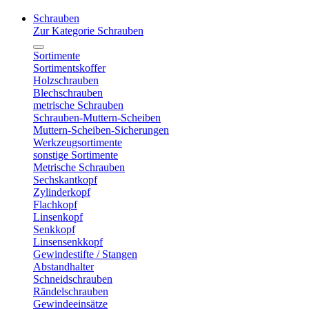
Schrauben
Zur Kategorie Schrauben
Sortimente
Sortimentskoffer
Holzschrauben
Blechschrauben
metrische Schrauben
Schrauben-Muttern-Scheiben
Muttern-Scheiben-Sicherungen
Werkzeugsortimente
sonstige Sortimente
Metrische Schrauben
Sechskantkopf
Zylinderkopf
Flachkopf
Linsenkopf
Senkkopf
Linsensenkkopf
Gewindestifte / Stangen
Abstandhalter
Schneidschrauben
Rändelschrauben
Gewindeeinsätze