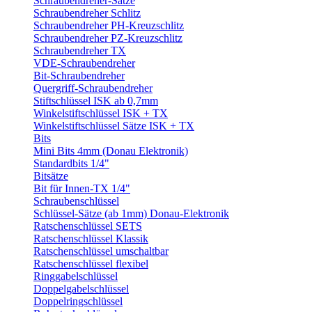
Schraubendreher-Sätze
Schraubendreher Schlitz
Schraubendreher PH-Kreuzschlitz
Schraubendreher PZ-Kreuzschlitz
Schraubendreher TX
VDE-Schraubendreher
Bit-Schraubendreher
Quergriff-Schraubendreher
Stiftschlüssel ISK ab 0,7mm
Winkelstiftschlüssel ISK + TX
Winkelstiftschlüssel Sätze ISK + TX
Bits
Mini Bits 4mm (Donau Elektronik)
Standardbits 1/4"
Bitsätze
Bit für Innen-TX 1/4"
Schraubenschlüssel
Schlüssel-Sätze (ab 1mm) Donau-Elektronik
Ratschenschlüssel SETS
Ratschenschlüssel Klassik
Ratschenschlüssel umschaltbar
Ratschenschlüssel flexibel
Ringgabelschlüssel
Doppelgabelschlüssel
Doppelringschlüssel