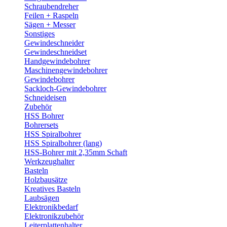
Schraubendreher
Feilen + Raspeln
Sägen + Messer
Sonstiges
Gewindeschneider
Gewindeschneidset
Handgewindebohrer
Maschinengewindebohrer
Gewindebohrer
Sackloch-Gewindebohrer
Schneideisen
Zubehör
HSS Bohrer
Bohrersets
HSS Spiralbohrer
HSS Spiralbohrer (lang)
HSS-Bohrer mit 2,35mm Schaft
Werkzeughalter
Basteln
Holzbausätze
Kreatives Basteln
Laubsägen
Elektronikbedarf
Elektronikzubehör
Leiterplattenhalter