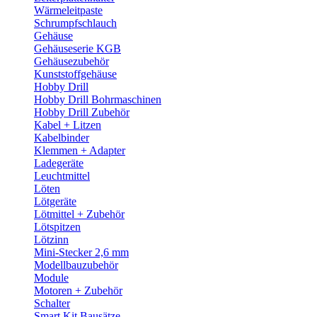
Wärmeleitpaste
Schrumpfschlauch
Gehäuse
Gehäuseserie KGB
Gehäusezubehör
Kunststoffgehäuse
Hobby Drill
Hobby Drill Bohrmaschinen
Hobby Drill Zubehör
Kabel + Litzen
Kabelbinder
Klemmen + Adapter
Ladegeräte
Leuchtmittel
Löten
Lötgeräte
Lötmittel + Zubehör
Lötspitzen
Lötzinn
Mini-Stecker 2,6 mm
Modellbauzubehör
Module
Motoren + Zubehör
Schalter
Smart Kit Bausätze