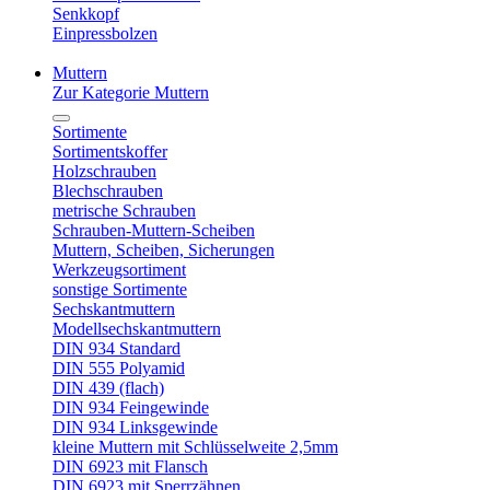
Senkkopf
Einpressbolzen
Muttern
Zur Kategorie Muttern
Sortimente
Sortimentskoffer
Holzschrauben
Blechschrauben
metrische Schrauben
Schrauben-Muttern-Scheiben
Muttern, Scheiben, Sicherungen
Werkzeugsortiment
sonstige Sortimente
Sechskantmuttern
Modellsechskantmuttern
DIN 934 Standard
DIN 555 Polyamid
DIN 439 (flach)
DIN 934 Feingewinde
DIN 934 Linksgewinde
kleine Muttern mit Schlüsselweite 2,5mm
DIN 6923 mit Flansch
DIN 6923 mit Sperrzähnen