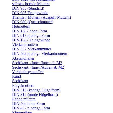
selbstsichernde Muttern
DIN 985 (Standard)
DIN 985 Feingewinde
Thermag-Muttern (Auspuff-Muttern)
DIN 980 (Quetschmutter)
Hutmuttern
DIN 1587 hohe Form
DIN 917 niedrige Form
DIN 1587 Feingewinde
Vierkantmuttern
DIN 557 Vierkantmutter
DIN 562 niedrige Vierkantmuttern
Abstandhalter
Sechskant - Innen/Innen ab M2
Sechskant - Innen/Außen ab M2
Verbindungsmuffen
Rund
Sechskant
Flügelmuttern
DIN 315 (kantige Flügelform)
DIN 315 (runde Flügelform)
Rändelmuttern
DIN 466 hohe Form
DIN 467 niedrige Form
Ringmuttern