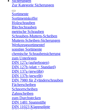
Sicherungen
Zur Kategorie Sicherungen
Sortimente
Sortimentskoffer
Holzschrauben
Blechschrauben
metrische Schrauben
Schrauben-Muttern-Scheiben
Muttern-Scheiben-Sicherungen
Werkzeugsortimentef
sonstige Sortimente
chemische Schraubensicherung
zum Unterlegen
DIN 127a (aufgebogen)
DIN 127b (glatt = Standard)
DIN 137a (gewölbt)
DIN 137b (gewellt)
DIN 7980 für Zylinderschrauben
Fächerscheiben
Schnorrscheiben
Zahnscheiben
zum Durchstecken
DIN 1481 Spannstifte
DIN 11023 Klappsplinte