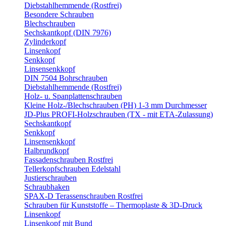
Diebstahlhemmende (Rostfrei)
Besondere Schrauben
Blechschrauben
Sechskantkopf (DIN 7976)
Zylinderkopf
Linsenkopf
Senkkopf
Linsensenkkopf
DIN 7504 Bohrschrauben
Diebstahlhemmende (Rostfrei)
Holz- u. Spanplattenschrauben
Kleine Holz-/Blechschrauben (PH) 1-3 mm Durchmesser
JD-Plus PROFI-Holzschrauben (TX - mit ETA-Zulassung)
Sechskantkopf
Senkkopf
Linsensenkkopf
Halbrundkopf
Fassadenschrauben Rostfrei
Tellerkopfschrauben Edelstahl
Justierschrauben
Schraubhaken
SPAX-D Terassenschrauben Rostfrei
Schrauben für Kunststoffe – Thermoplaste & 3D-Druck
Linsenkopf
Linsenkopf mit Bund