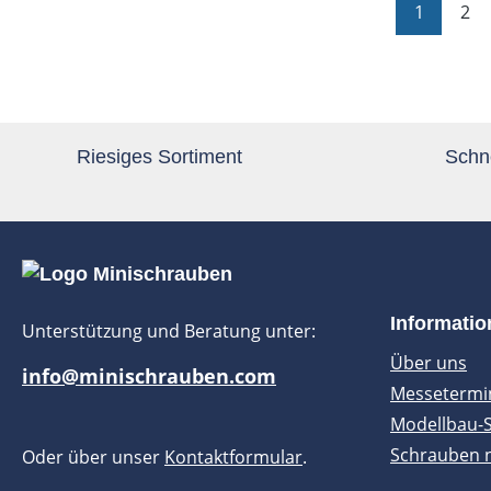
Seite
Sei
1
2
Riesiges Sortiment
Schne
Informati
Unterstützung und Beratung unter:
Über uns
info@minischrauben.com
Messetermi
Modellbau-
Schrauben 
Oder über unser
Kontaktformular
.