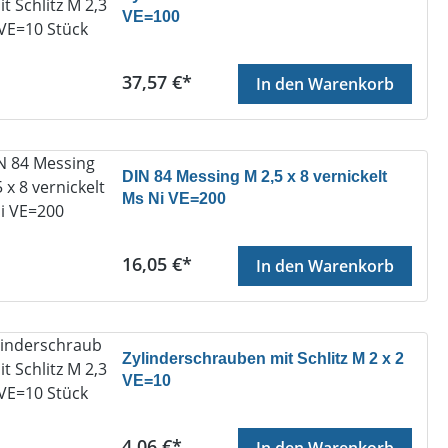
VE=100
Regulärer Preis:
37,57 €*
In den Warenkorb
DIN 84 Messing M 2,5 x 8 vernickelt
Ms Ni VE=200
Regulärer Preis:
16,05 €*
In den Warenkorb
Zylinderschrauben mit Schlitz M 2 x 2
VE=10
Regulärer Preis:
4,06 €*
In den Warenkorb