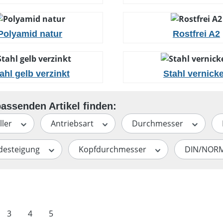
Polyamid natur
Rostfrei A2
ahl gelb verzinkt
Stahl vernicke
ller
Antriebsart
Durchmesser
desteigung
Kopfdurchmesser
DIN/NOR
te
Seite
Seite
Seite
3
4
5