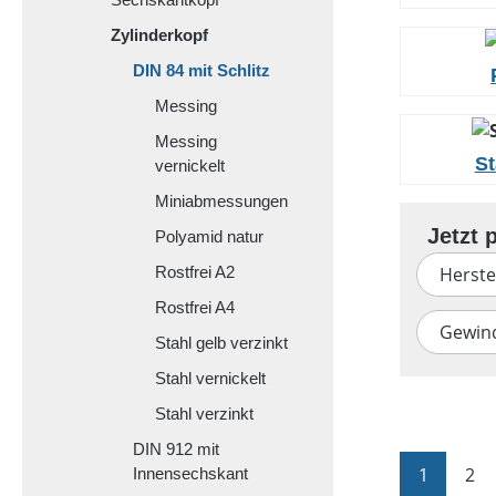
Zylinderkopf
DIN 84 mit Schlitz
Messing
Messing
St
vernickelt
Miniabmessungen
Polyamid natur
Herste
Rostfrei A2
Rostfrei A4
Gewin
Stahl gelb verzinkt
Stahl vernickelt
Stahl verzinkt
DIN 912 mit
Seite
Sei
1
2
Innensechskant