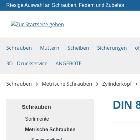
Riesige Auswahl an Schrauben, Federn und Zubehör
m Hauptinhalt springen
Zur Suche springen
Zur Hauptnavigation springen
Schrauben
Muttern
Scheiben
Sicherungen
o
3D - Druckservice
ANGEBOTE
Schrauben
Metrische Schrauben
Zylinderkopf
DIN 8
Schrauben
Sortimente
Metrische Schrauben
Sechskantkopf