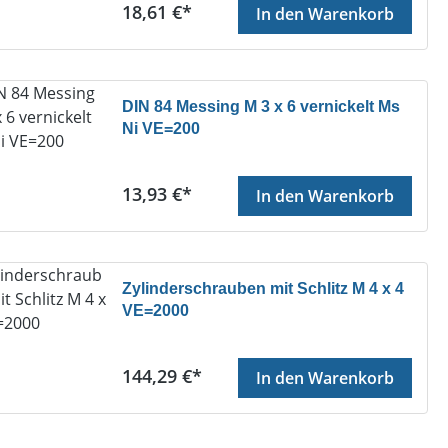
Regulärer Preis:
18,61 €*
In den Warenkorb
DIN 84 Messing M 3 x 6 vernickelt Ms
Ni VE=200
Regulärer Preis:
13,93 €*
In den Warenkorb
Zylinderschrauben mit Schlitz M 4 x 4
VE=2000
Regulärer Preis:
144,29 €*
In den Warenkorb