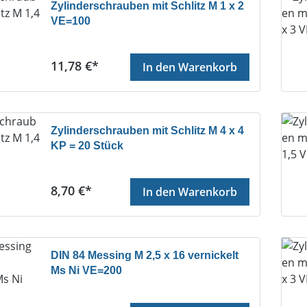
Zylinderschrauben mit Schlitz M 1 x 2
VE=100
Regulärer Preis:
11,78 €*
In den Warenkorb
Zylinderschrauben mit Schlitz M 4 x 4
KP = 20 Stück
Regulärer Preis:
8,70 €*
In den Warenkorb
DIN 84 Messing M 2,5 x 16 vernickelt
Ms Ni VE=200