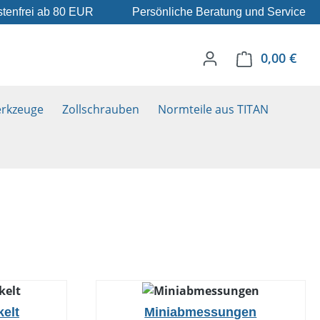
tenfrei ab 80 EUR
Persönliche Beratung und Service
0,00 €
Ware
rkzeuge
Zollschrauben
Normteile aus TITAN
kelt
Miniabmessungen