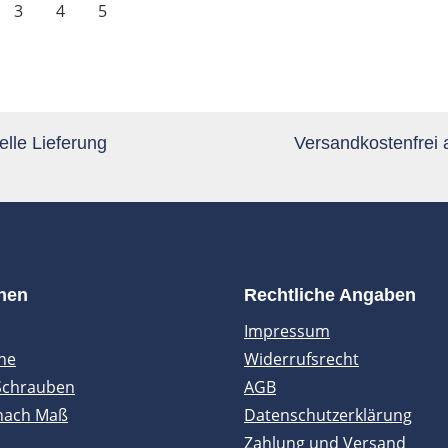
te
Seite
Seite
Seite
3
4
5
lle Lieferung
Versandkostenfrei
onen
Rechtliche Angaben
Impressum
ne
Widerrufsrecht
Schrauben
AGB
nach Maß
Datenschutzerklärung
Zahlung und Versand