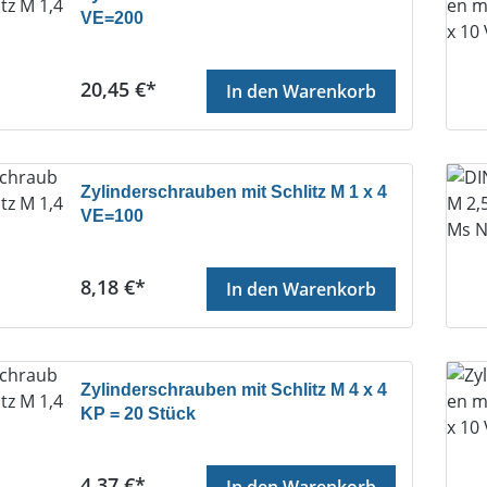
VE=200
Regulärer Preis:
20,45 €*
In den Warenkorb
Zylinderschrauben mit Schlitz M 1 x 4
VE=100
Regulärer Preis:
8,18 €*
In den Warenkorb
Zylinderschrauben mit Schlitz M 4 x 4
KP = 20 Stück
Regulärer Preis:
4,37 €*
In den Warenkorb