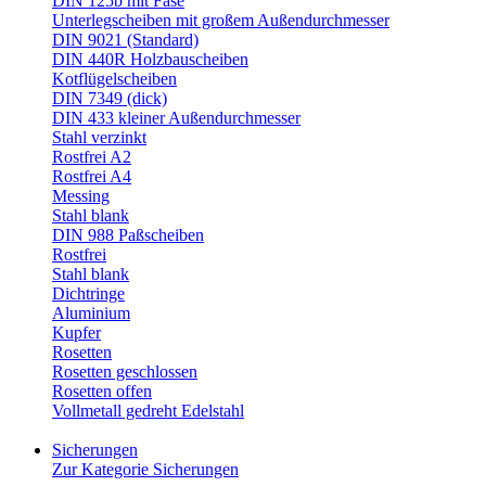
DIN 125b mit Fase
Unterlegscheiben mit großem Außendurchmesser
DIN 9021 (Standard)
DIN 440R Holzbauscheiben
Kotflügelscheiben
DIN 7349 (dick)
DIN 433 kleiner Außendurchmesser
Stahl verzinkt
Rostfrei A2
Rostfrei A4
Messing
Stahl blank
DIN 988 Paßscheiben
Rostfrei
Stahl blank
Dichtringe
Aluminium
Kupfer
Rosetten
Rosetten geschlossen
Rosetten offen
Vollmetall gedreht Edelstahl
Sicherungen
Zur Kategorie Sicherungen