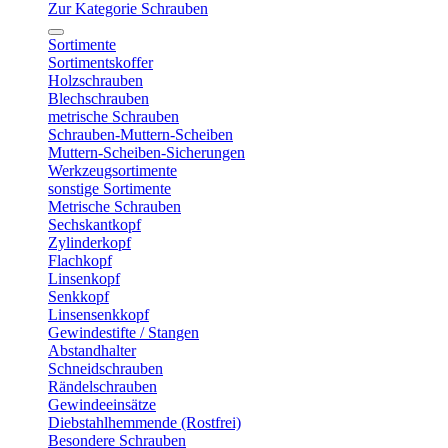
Zur Kategorie Schrauben
Sortimente
Sortimentskoffer
Holzschrauben
Blechschrauben
metrische Schrauben
Schrauben-Muttern-Scheiben
Muttern-Scheiben-Sicherungen
Werkzeugsortimente
sonstige Sortimente
Metrische Schrauben
Sechskantkopf
Zylinderkopf
Flachkopf
Linsenkopf
Senkkopf
Linsensenkkopf
Gewindestifte / Stangen
Abstandhalter
Schneidschrauben
Rändelschrauben
Gewindeeinsätze
Diebstahlhemmende (Rostfrei)
Besondere Schrauben