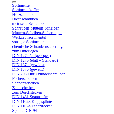
Sortimente
Sortimentskoffer
Holzschrauben
Blechschrauben
metrische Schrauben
Schrauben-Muttern-Scheiben
Muttern-Scheiben-Sicherungen
Werkzeugsortimentef
sonstige Sortimente
chemische Schraubensicherung
zum Unterlegen
DIN 127a (aufgebogen)
DIN 127b (glatt = Standard)
DIN 137a (gewölbt)
DIN 137b (gewellt)
DIN 7980 für Zylinderschrauben
Fächerscheiben
Schnorrscheiben
Zahnscheiben
zum Durchstecken
DIN 1481 Spannstifte
DIN 11023 Klappsplinte
DIN 11024 Federstecker
Splinte DIN 94