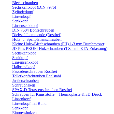
Blechschrauben
Sechskantkopf (DIN 7976)
Zylinderkopf
Linsenkopf
Senkkopf
Linsensenkkopf
DIN 7504 Bohrschrauben
Diebstahlhemmende (Rostfrei)
Holz- u. Spanplattenschrauben
Kleine Holz-/Blechschrauben (PH) 1-3 mm Durchmesser
JD-Plus PROFI-Holzschrauben (TX - mit ETA-Zulassung)
Sechskantkopf
Senkkopf
Linsensenkkopf
Halbrundkopf
Fassadenschrauben Rostfrei
Tellerkopfschrauben Edelstahl
Justierschrauben
Schraubhaken
SPAX-D Terassenschrauben Rostfrei
Schrauben für Kunststoffe – Thermoplaste & 3D-Druck
Linsenkopf
Linsenkopf mit Bund
Senkkopf
Einpressbolzen