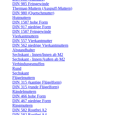
DIN 985 Feingewinde
Thermag-Muttern (Auspuff-Muttern)
DIN 980 (Quetschmutter)
Hutmuttern
DIN 1587 hohe Form
DIN 917 niedrige Form
DIN 1587 Feingewinde
Vierkantmuttern
DIN 557 Vierkantmutter
DIN 562 niedrige Vierkantmuttern
Abstandhalter
Sechskant - Innen/Innen ab M2
Sechskant - Innen/Außen ab M2
Verbindungsmuffen
Rund
Sechskant
Flügelmuttern
DIN 315 (kantige Flügelform)
DIN 315 (runde Flügelform)
Rändelmuttern
DIN 466 hohe Form
DIN 467 niedrige Form
Ringmuttern
DIN 582 Rostfrei A2
DIN 582 Rostfrei A4