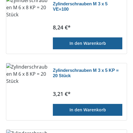
Zylinderschrauben M 3 x 5
VE=100
Regulärer Preis:
8,24 €*
In den Warenkorb
Zylinderschrauben M 3 x 5 KP =
20 Stück
Regulärer Preis:
3,21 €*
In den Warenkorb