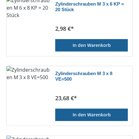
Zylinderschrauben M 3 x 6 KP =
20 Stück
Regulärer Preis:
2,98 €*
In den Warenkorb
Zylinderschrauben M 3 x 8
VE=500
Regulärer Preis:
23,68 €*
In den Warenkorb