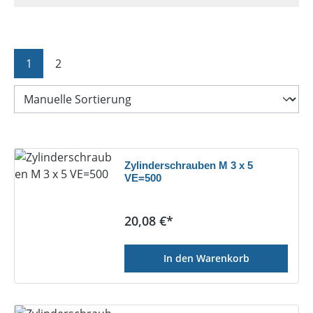
Seite
Seite
1
2
Zylinderschrauben M 3 x 5
VE=500
Regulärer Preis:
20,08 €*
In den Warenkorb