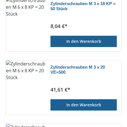
Zylinderschrauben M 3 x 18 KP =
50 Stück
Regulärer Preis:
8,04 €*
In den Warenkorb
Zylinderschrauben M 3 x 20
VE=500
Regulärer Preis:
41,61 €*
In den Warenkorb