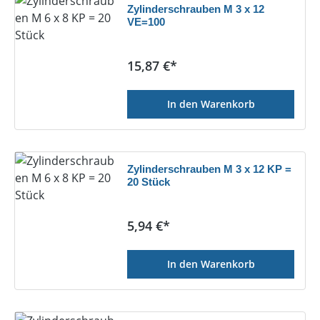
Zylinderschrauben M 3 x 12
VE=100
Regulärer Preis:
15,87 €*
In den Warenkorb
Zylinderschrauben M 3 x 12 KP =
20 Stück
Regulärer Preis:
5,94 €*
In den Warenkorb