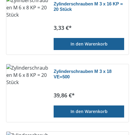
Zylinderschrauben M 3 x 16 KP =
20 Stück
Regulärer Preis:
3,33 €*
In den Warenkorb
Zylinderschrauben M 3 x 18
VE=500
Regulärer Preis:
39,86 €*
In den Warenkorb