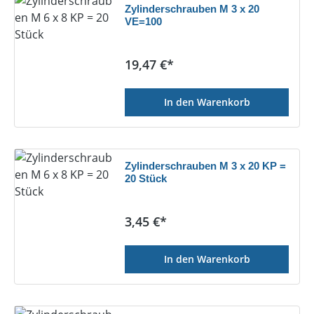
Zylinderschrauben M 3 x 20
VE=100
Regulärer Preis:
19,47 €*
In den Warenkorb
Zylinderschrauben M 3 x 20 KP =
20 Stück
Regulärer Preis:
3,45 €*
In den Warenkorb