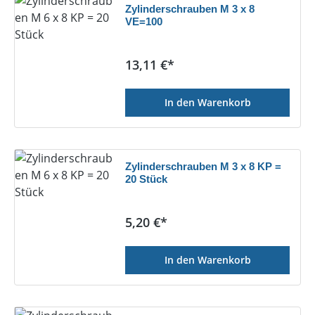
Zylinderschrauben M 3 x 8
VE=100
Regulärer Preis:
13,11 €*
In den Warenkorb
Zylinderschrauben M 3 x 8 KP =
20 Stück
Regulärer Preis:
5,20 €*
In den Warenkorb