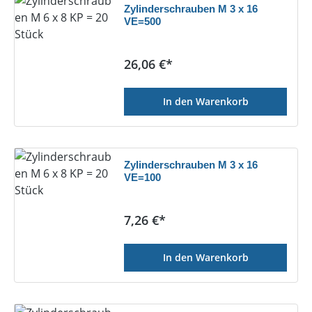
Zylinderschrauben M 3 x 16
VE=500
Regulärer Preis:
26,06 €*
In den Warenkorb
Zylinderschrauben M 3 x 16
VE=100
Regulärer Preis:
7,26 €*
In den Warenkorb