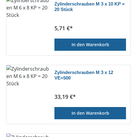
Zylinderschrauben M 3 x 10 KP =
20 Stück
Regulärer Preis:
5,71 €*
In den Warenkorb
Zylinderschrauben M 3 x 12
VE=500
Regulärer Preis:
33,19 €*
In den Warenkorb