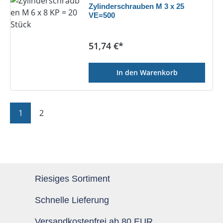
Zylinderschrauben M 3 x 25
VE=500
Regulärer Preis:
51,74 €*
In den Warenkorb
Seite
Seite
1
2
Riesiges Sortiment
Schnelle Lieferung
Versandkostenfrei ab 80 EUR