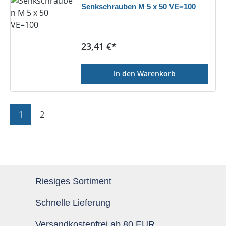
Senkschrauben M 5 x 50 VE=100
Regulärer Preis:
23,41 €*
In den Warenkorb
Seite
Seite
1
2
Riesiges Sortiment
Schnelle Lieferung
Versandkostenfrei ab 80 EUR