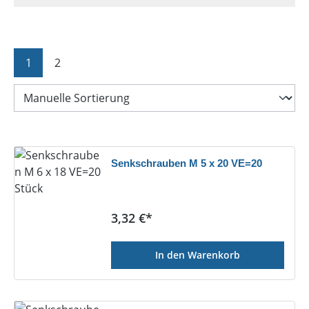
Seite
Seite
1
2
Senkschrauben M 5 x 20 VE=20
Regulärer Preis:
3,32 €*
In den Warenkorb