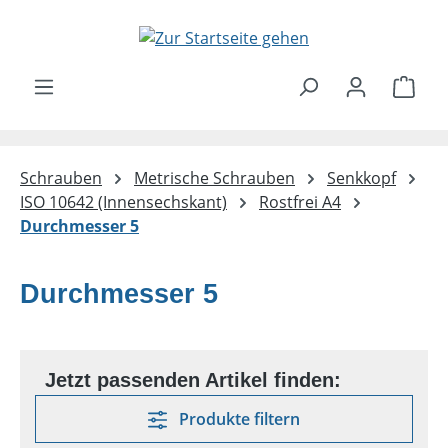
Zum Hauptinhalt springen
Ware
Schrauben
Metrische Schrauben
Senkkopf
ISO 10642 (Innensechskant)
Rostfrei A4
Durchmesser 5
Durchmesser 5
Produkte filtern