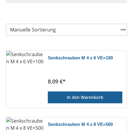
Senkschrauben M 4 x 6 VE=100
Regulärer Preis:
8,09 €*
In den Warenkorb
Senkschrauben M 4 x 8 VE=500