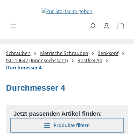
Zum Hauptinhalt springen
Ware
Schrauben
Metrische Schrauben
Senkkopf
ISO 10642 (Innensechskant)
Rostfrei A4
Durchmesser 4
Durchmesser 4
Produkte filtern