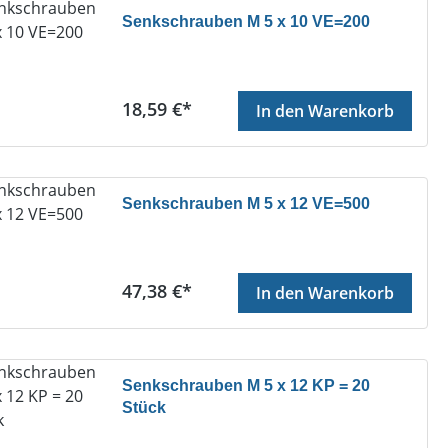
Senkschrauben M 5 x 10 VE=200
Regulärer Preis:
18,59 €*
In den Warenkorb
Senkschrauben M 5 x 12 VE=500
Regulärer Preis:
47,38 €*
In den Warenkorb
Senkschrauben M 5 x 12 KP = 20
Stück