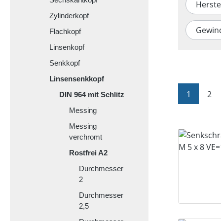
Herste
Zylinderkopf
Gewin
Flachkopf
Linsenkopf
Senkkopf
Linsensenkkopf
Seite
Sei
1
2
DIN 964 mit Schlitz
Messing
Messing
verchromt
Rostfrei A2
Durchmesser
2
Durchmesser
2,5