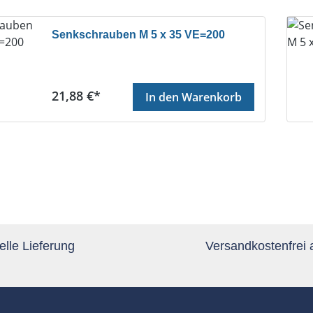
Senkschrauben M 5 x 35 VE=200
Regulärer Preis:
21,88 €*
In den Warenkorb
te
lle Lieferung
Versandkostenfrei