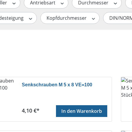
ller
Antriebsart
Durchmesser
desteigung
Kopfdurchmesser
DIN/NOR
te
Senkschrauben M 5 x 8 VE=100
Regulärer Preis:
4,10 €*
In den Warenkorb