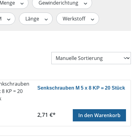
Menge
Gewinderichtung
M
Länge
Werkstoff
Senkschrauben M 5 x 8 KP = 20 Stück
Regulärer Preis:
2,71 €*
In den Warenkorb