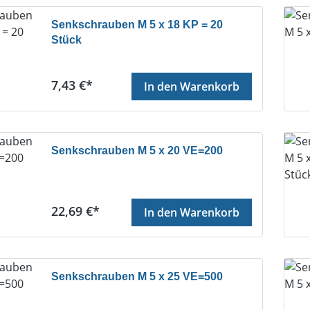
Senkschrauben M 5 x 18 KP = 20
Stück
Regulärer Preis:
7,43 €*
In den Warenkorb
Senkschrauben M 5 x 20 VE=200
Regulärer Preis:
22,69 €*
In den Warenkorb
Senkschrauben M 5 x 25 VE=500