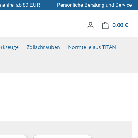
tenfrei ab 80 EUR
Persönliche Beratung und Service
0,00 €
Ware
rkzeuge
Zollschrauben
Normteile aus TITAN