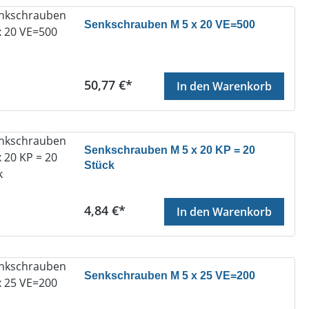
Senkschrauben M 5 x 20 VE=500
Regulärer Preis:
50,77 €*
In den Warenkorb
Senkschrauben M 5 x 20 KP = 20
Stück
Regulärer Preis:
4,84 €*
In den Warenkorb
Senkschrauben M 5 x 25 VE=200