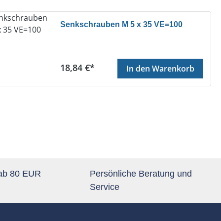
Senkschrauben M 5 x 35 VE=100
Regulärer Preis:
18,84 €*
In den Warenkorb
 ab 80 EUR
Persönliche Beratung und
Service