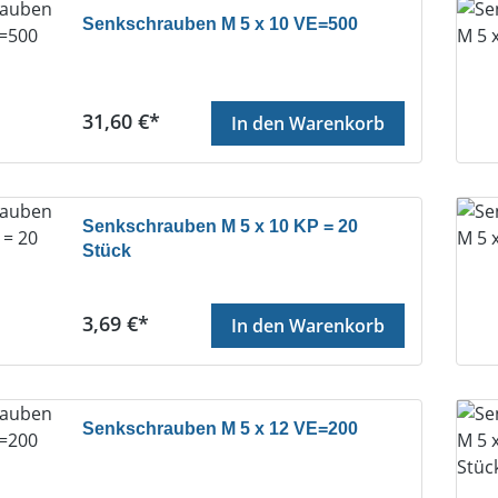
Senkschrauben M 5 x 10 VE=500
Regulärer Preis:
31,60 €*
In den Warenkorb
Senkschrauben M 5 x 10 KP = 20
Stück
Regulärer Preis:
3,69 €*
In den Warenkorb
Senkschrauben M 5 x 12 VE=200