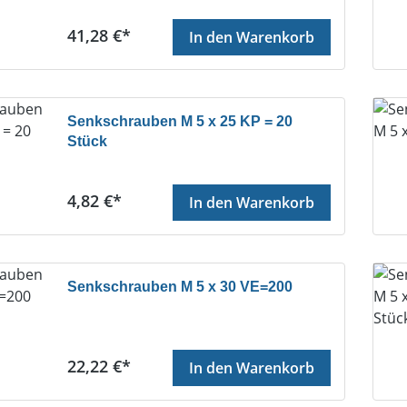
Regulärer Preis:
41,28 €*
In den Warenkorb
Senkschrauben M 5 x 25 KP = 20
Stück
Regulärer Preis:
4,82 €*
In den Warenkorb
Senkschrauben M 5 x 30 VE=200
Regulärer Preis:
22,22 €*
In den Warenkorb