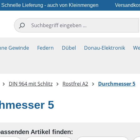
Schnelle Lieferung - auch von Kleinmengen
Versandkos
hne Gewinde
Federn
Dübel
Donau-Elektronik
We
DIN 964 mit Schlitz
Rostfrei A2
Durchmesser 5
hmesser 5