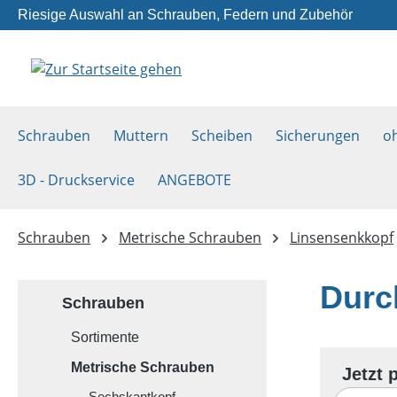
Riesige Auswahl an Schrauben, Federn und Zubehör
m Hauptinhalt springen
Zur Suche springen
Zur Hauptnavigation springen
Schrauben
Muttern
Scheiben
Sicherungen
o
3D - Druckservice
ANGEBOTE
Schrauben
Metrische Schrauben
Linsensenkkopf
Durc
Schrauben
Sortimente
Metrische Schrauben
Sechskantkopf