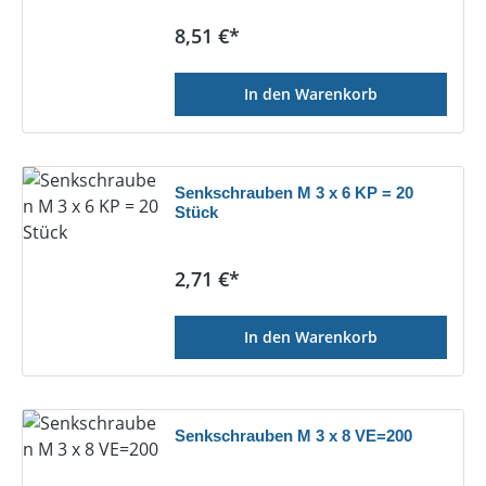
Regulärer Preis:
8,51 €*
In den Warenkorb
Senkschrauben M 3 x 6 KP = 20
Stück
Regulärer Preis:
2,71 €*
In den Warenkorb
Senkschrauben M 3 x 8 VE=200