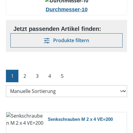
Durchmesser-10
Produkte filtern
Seite
Seite
Seite
Seite
Seite
1
2
3
4
5
Senkschrauben M 2 x 4 VE=200