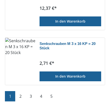
Regulärer Preis:
12,37 €*
In den Warenkorb
Senkschrauben M 3 x 16 KP = 20
Stück
Regulärer Preis:
2,71 €*
In den Warenkorb
Seite
Seite
Seite
Seite
Seite
1
2
3
4
5