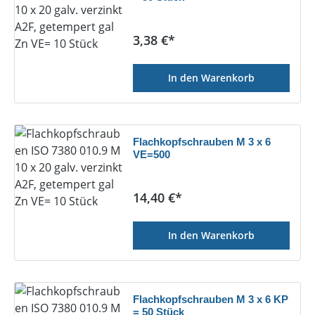
Regulärer Preis:
3,38 €*
In den Warenkorb
Flachkopfschrauben M 3 x 6
VE=500
Regulärer Preis:
14,40 €*
In den Warenkorb
Flachkopfschrauben M 3 x 6 KP
= 50 Stück