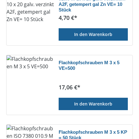
A2F, getempert gal Zn VE= 10
Stück
Regulärer Preis:
4,70 €*
In den Warenkorb
Flachkopfschrauben M 3 x 5
VE=500
Regulärer Preis:
17,06 €*
In den Warenkorb
Flachkopfschrauben M 3 x 5 KP
= 50 Stück