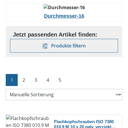
Durchmesser-16
Produkte filtern
Seite
Seite
Seite
Seite
Seite
1
2
3
4
5
Flachkopfschrauben ISO 7380
010.9 M 10 x 20 galv. verzinkt