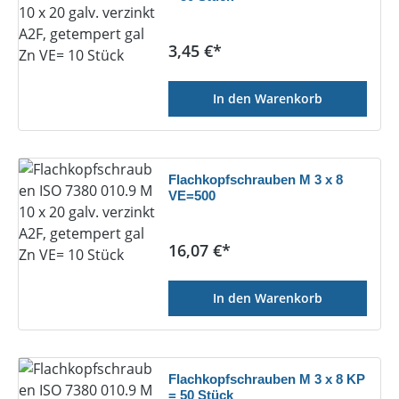
Regulärer Preis:
3,45 €*
In den Warenkorb
Flachkopfschrauben M 3 x 8
VE=500
Regulärer Preis:
16,07 €*
In den Warenkorb
Flachkopfschrauben M 3 x 8 KP
= 50 Stück