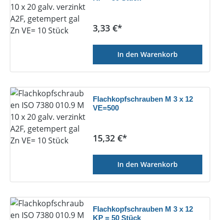
Regulärer Preis:
3,33 €*
In den Warenkorb
Flachkopfschrauben M 3 x 12
VE=500
Regulärer Preis:
15,32 €*
In den Warenkorb
Flachkopfschrauben M 3 x 12
KP = 50 Stück