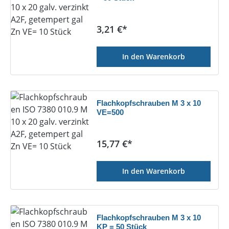
Regulärer Preis:
3,21 €*
In den Warenkorb
Flachkopfschrauben M 3 x 10
VE=500
Regulärer Preis:
15,77 €*
In den Warenkorb
Flachkopfschrauben M 3 x 10
KP = 50 Stück