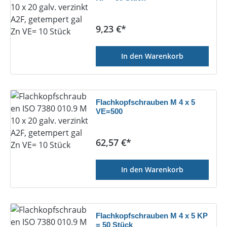
Regulärer Preis:
9,23 €*
In den Warenkorb
Flachkopfschrauben M 4 x 5
VE=500
Regulärer Preis:
62,57 €*
In den Warenkorb
Flachkopfschrauben M 4 x 5 KP
= 50 Stück