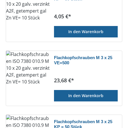
Regulärer Preis:
4,05 €*
In den Warenkorb
Flachkopfschrauben M 3 x 25
VE=500
Regulärer Preis:
23,68 €*
In den Warenkorb
Flachkopfschrauben M 3 x 25
KP = 50 Stück