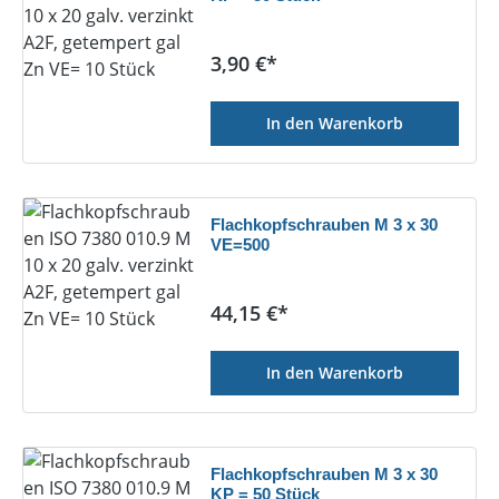
Regulärer Preis:
3,90 €*
In den Warenkorb
Flachkopfschrauben M 3 x 30
VE=500
Regulärer Preis:
44,15 €*
In den Warenkorb
Flachkopfschrauben M 3 x 30
KP = 50 Stück