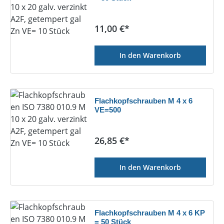
Regulärer Preis:
11,00 €*
In den Warenkorb
Flachkopfschrauben M 4 x 6
VE=500
Regulärer Preis:
26,85 €*
In den Warenkorb
Flachkopfschrauben M 4 x 6 KP
= 50 Stück