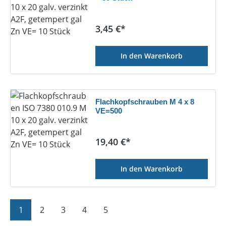
Regulärer Preis:
3,45 €*
In den Warenkorb
Flachkopfschrauben M 4 x 8
VE=500
Regulärer Preis:
19,40 €*
In den Warenkorb
Seite
Seite
Seite
Seite
Seite
1
2
3
4
5