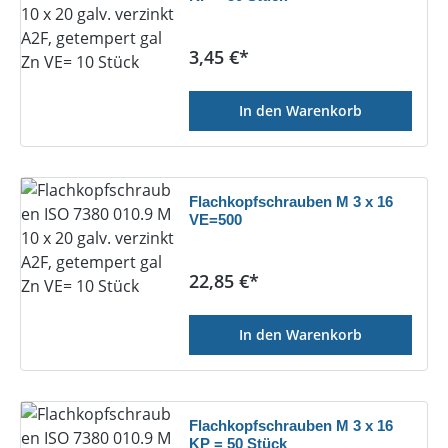
Regulärer Preis:
3,45 €*
In den Warenkorb
Flachkopfschrauben M 3 x 16
VE=500
Regulärer Preis:
22,85 €*
In den Warenkorb
Flachkopfschrauben M 3 x 16
KP = 50 Stück