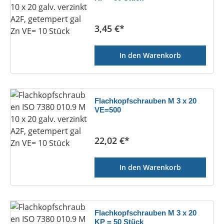
Regulärer Preis:
3,45 €*
In den Warenkorb
Flachkopfschrauben M 3 x 20
VE=500
Regulärer Preis:
22,02 €*
In den Warenkorb
Flachkopfschrauben M 3 x 20
KP = 50 Stück