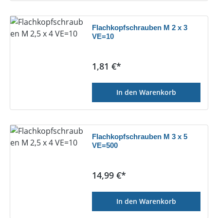
Flachkopfschrauben M 2 x 3
VE=10
Regulärer Preis:
1,81 €*
In den Warenkorb
Flachkopfschrauben M 3 x 5
VE=500
Regulärer Preis:
14,99 €*
In den Warenkorb