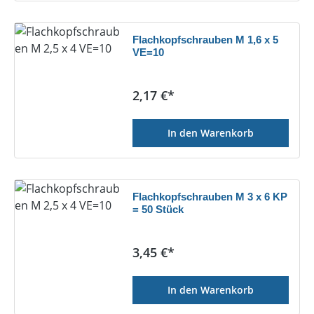
Flachkopfschrauben M 1,6 x 5
VE=10
Regulärer Preis:
2,17 €*
In den Warenkorb
Flachkopfschrauben M 3 x 6 KP
= 50 Stück
Regulärer Preis:
3,45 €*
In den Warenkorb