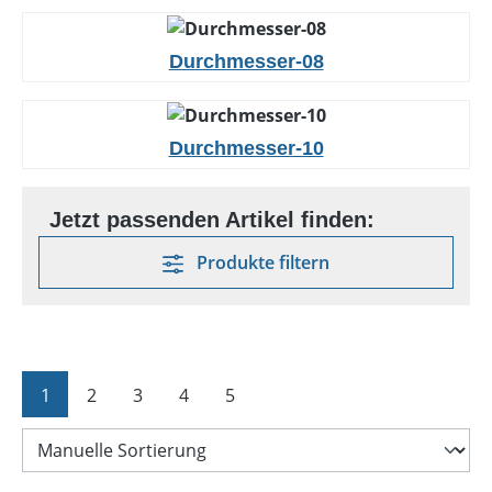
Durchmesser-08
Durchmesser-10
Produkte filtern
Seite
Seite
Seite
Seite
Seite
1
2
3
4
5