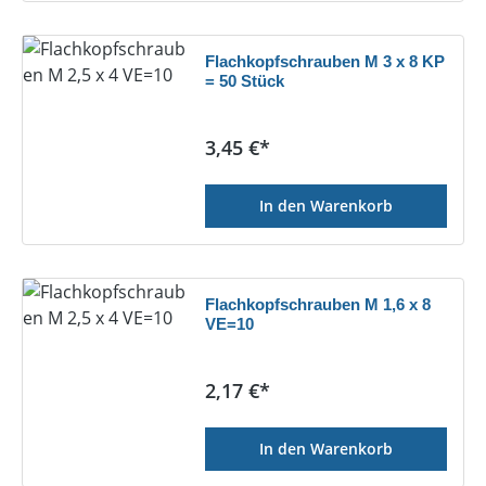
Flachkopfschrauben M 3 x 8 KP
= 50 Stück
Regulärer Preis:
3,45 €*
In den Warenkorb
Flachkopfschrauben M 1,6 x 8
VE=10
Regulärer Preis:
2,17 €*
In den Warenkorb