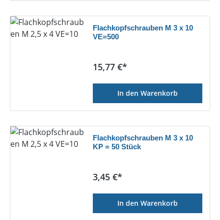
Flachkopfschrauben M 3 x 10
VE=500
Regulärer Preis:
15,77 €*
In den Warenkorb
Flachkopfschrauben M 3 x 10
KP = 50 Stück
Regulärer Preis:
3,45 €*
In den Warenkorb