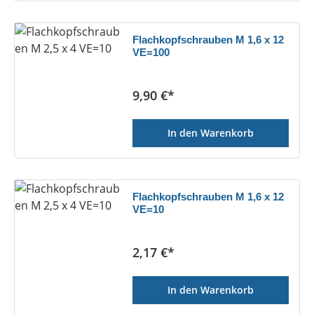
Flachkopfschrauben M 1,6 x 12
VE=100
Regulärer Preis:
9,90 €*
In den Warenkorb
Flachkopfschrauben M 1,6 x 12
VE=10
Regulärer Preis:
2,17 €*
In den Warenkorb