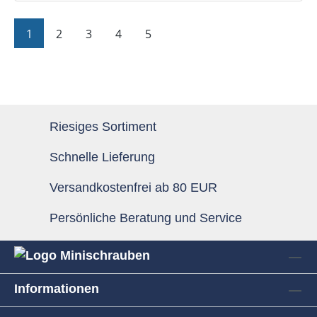
Seite
Seite
Seite
Seite
Seite
1
2
3
4
5
Riesiges Sortiment
Schnelle Lieferung
Versandkostenfrei ab 80 EUR
Persönliche Beratung und Service
Informationen