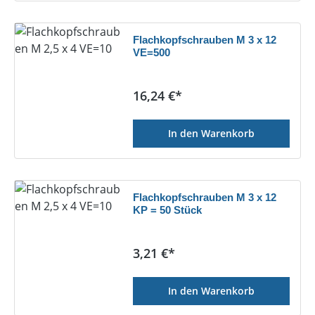
Flachkopfschrauben M 3 x 12
VE=500
Regulärer Preis:
16,24 €*
In den Warenkorb
Flachkopfschrauben M 3 x 12
KP = 50 Stück
Regulärer Preis:
3,21 €*
In den Warenkorb