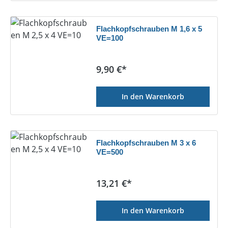
Flachkopfschrauben M 1,6 x 5
VE=100
Regulärer Preis:
9,90 €*
In den Warenkorb
Flachkopfschrauben M 3 x 6
VE=500
Regulärer Preis:
13,21 €*
In den Warenkorb