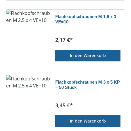
Flachkopfschrauben M 1,6 x 3
VE=10
Regulärer Preis:
2,17 €*
In den Warenkorb
Flachkopfschrauben M 3 x 5 KP
= 50 Stück
Regulärer Preis:
3,45 €*
In den Warenkorb