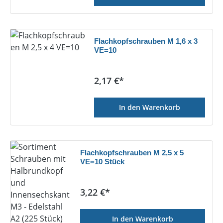
Flachkopfschrauben M 1,6 x 3
VE=10
Regulärer Preis:
2,17 €*
In den Warenkorb
Flachkopfschrauben M 2,5 x 5
VE=10 Stück
Regulärer Preis:
3,22 €*
In den Warenkorb