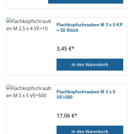
Flachkopfschrauben M 3 x 5 KP
= 50 Stück
Regulärer Preis:
3,45 €*
In den Warenkorb
Flachkopfschrauben M 3 x 5
VE=500
Regulärer Preis:
17,06 €*
In den Warenkorb