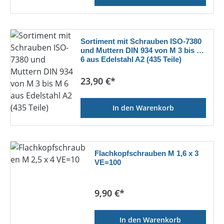
Sortiment mit Schrauben ISO-7380
und Muttern DIN 934 von M 3 bis M
6 aus Edelstahl A2 (435 Teile)
Regulärer Preis:
23,90 €*
In den Warenkorb
Flachkopfschrauben M 1,6 x 3
VE=100
Regulärer Preis:
9,90 €*
In den Warenkorb