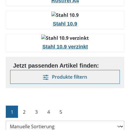
Rostfrei A4
Stahl 10.9
Stahl 10.9 verzinkt
Produkte filtern
Seite
Seite
Seite
Seite
Seite
1
2
3
4
5