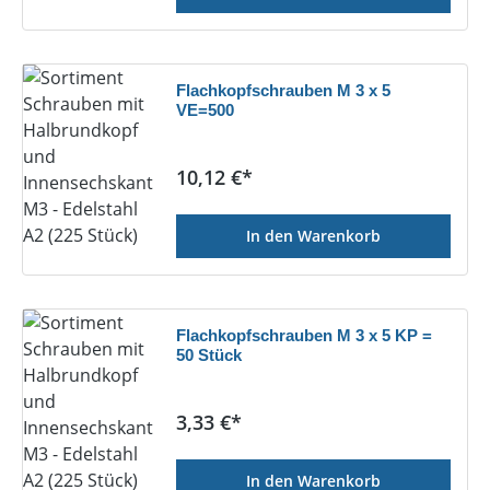
Flachkopfschrauben M 3 x 5
VE=500
Regulärer Preis:
10,12 €*
In den Warenkorb
Flachkopfschrauben M 3 x 5 KP =
50 Stück
Regulärer Preis:
3,33 €*
In den Warenkorb