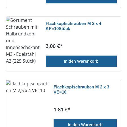
Flachkopfschrauben M 2 x 4
KP=10Stück
Regulärer Preis:
3,06 €*
In den Warenkorb
Flachkopfschrauben M 2 x 3
VE=10
Regulärer Preis:
1,81 €*
In den Warenkorb