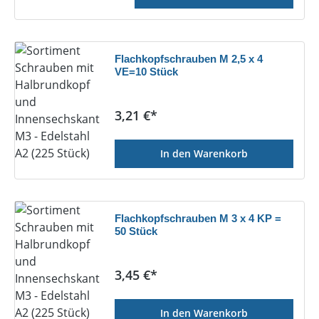
Flachkopfschrauben M 2,5 x 4
VE=10 Stück
Regulärer Preis:
3,21 €*
In den Warenkorb
Flachkopfschrauben M 3 x 4 KP =
50 Stück
Regulärer Preis:
3,45 €*
In den Warenkorb