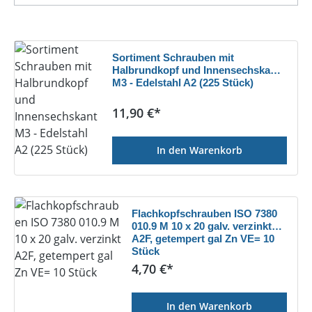
Sortiment Schrauben mit
Halbrundkopf und Innensechskant
M3 - Edelstahl A2 (225 Stück)
Regulärer Preis:
11,90 €*
In den Warenkorb
Flachkopfschrauben ISO 7380
010.9 M 10 x 20 galv. verzinkt
A2F, getempert gal Zn VE= 10
Stück
Regulärer Preis:
4,70 €*
In den Warenkorb