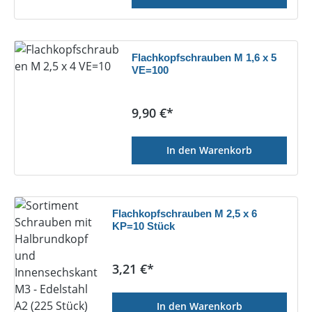
Flachkopfschrauben M 1,6 x 5
VE=100
Regulärer Preis:
9,90 €*
In den Warenkorb
Flachkopfschrauben M 2,5 x 6
KP=10 Stück
Regulärer Preis:
3,21 €*
In den Warenkorb