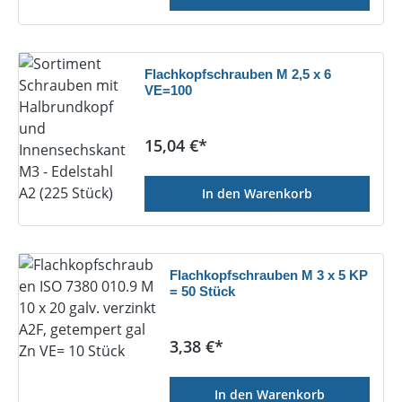
Flachkopfschrauben M 2,5 x 6
VE=100
Regulärer Preis:
15,04 €*
In den Warenkorb
Flachkopfschrauben M 3 x 5 KP
= 50 Stück
Regulärer Preis:
3,38 €*
In den Warenkorb