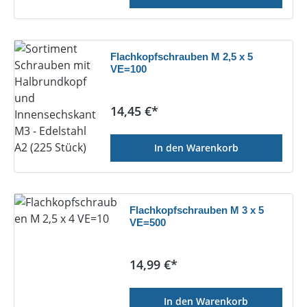
Flachkopfschrauben M 2,5 x 5
VE=100
Regulärer Preis:
14,45 €*
In den Warenkorb
Flachkopfschrauben M 3 x 5
VE=500
Regulärer Preis:
14,99 €*
In den Warenkorb