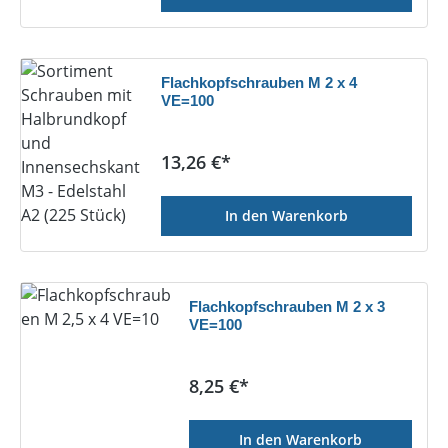
Flachkopfschrauben M 2 x 4
VE=100
Regulärer Preis:
13,26 €*
In den Warenkorb
Flachkopfschrauben M 2 x 3
VE=100
Regulärer Preis:
8,25 €*
In den Warenkorb