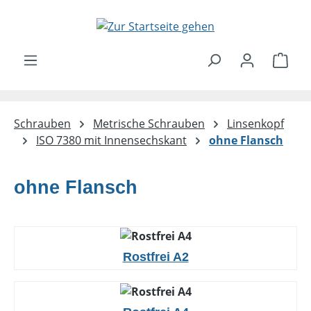
Zum Hauptinhalt springen
Ware
Schrauben
Metrische Schrauben
Linsenkopf
ISO 7380 mit Innensechskant
ohne Flansch
ohne Flansch
Rostfrei A2