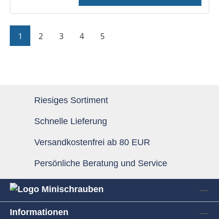
Seite
Seite
Seite
Seite
Seite
1
2
3
4
5
Riesiges Sortiment
Schnelle Lieferung
Versandkostenfrei ab 80 EUR
Persönliche Beratung und Service
Informationen