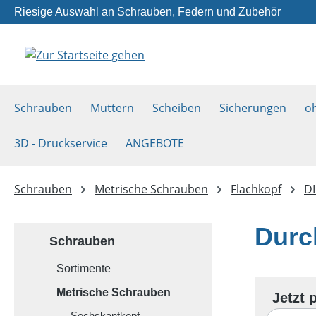
Riesige Auswahl an Schrauben, Federn und Zubehör
m Hauptinhalt springen
Zur Suche springen
Zur Hauptnavigation springen
Schrauben
Muttern
Scheiben
Sicherungen
o
3D - Druckservice
ANGEBOTE
Schrauben
Metrische Schrauben
Flachkopf
DI
Durc
Schrauben
Sortimente
Metrische Schrauben
Sechskantkopf