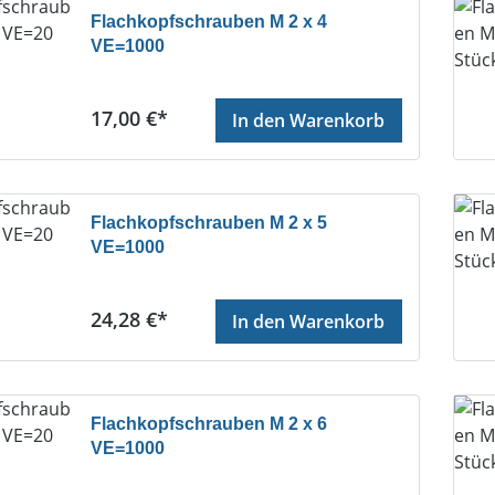
Flachkopfschrauben M 2 x 4
VE=1000
Regulärer Preis:
17,00 €*
In den Warenkorb
Flachkopfschrauben M 2 x 5
VE=1000
Regulärer Preis:
24,28 €*
In den Warenkorb
Flachkopfschrauben M 2 x 6
VE=1000