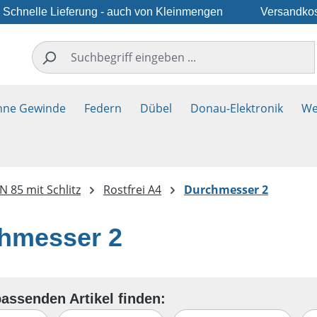
Schnelle Lieferung - auch von Kleinmengen
Versandkos
hne Gewinde
Federn
Dübel
Donau-Elektronik
We
N 85 mit Schlitz
Rostfrei A4
Durchmesser 2
hmesser 2