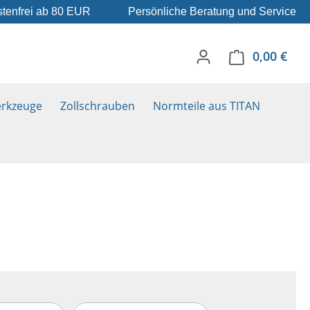
tenfrei ab 80 EUR
Persönliche Beratung und Service
0,00 €
Ware
rkzeuge
Zollschrauben
Normteile aus TITAN