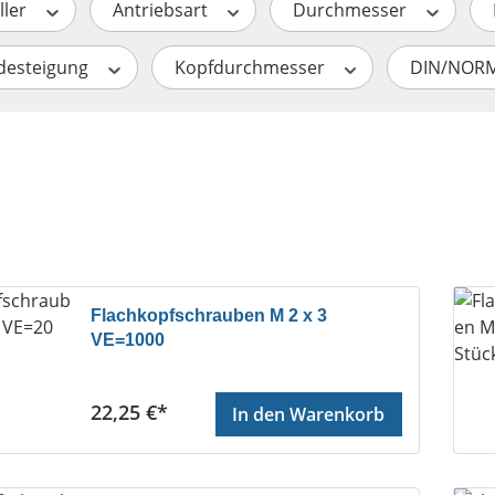
ller
Antriebsart
Durchmesser
desteigung
Kopfdurchmesser
DIN/NOR
Flachkopfschrauben M 2 x 3
VE=1000
Regulärer Preis:
22,25 €*
In den Warenkorb