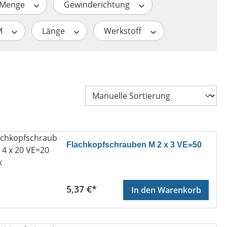
Menge
Gewinderichtung
M
Länge
Werkstoff
Flachkopfschrauben M 2 x 3 VE=50
Regulärer Preis:
5,37 €*
In den Warenkorb