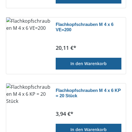
Flachkopfschrauben M 4 x 6
VE=200
Regulärer Preis:
20,11 €*
In den Warenkorb
Flachkopfschrauben M 4 x 6 KP
= 20 Stück
Regulärer Preis:
3,94 €*
In den Warenkorb