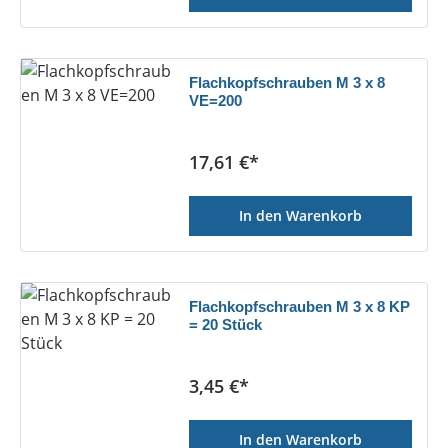
Flachkopfschrauben M 3 x 8
VE=200
Regulärer Preis:
17,61 €*
In den Warenkorb
Flachkopfschrauben M 3 x 8 KP
= 20 Stück
Regulärer Preis:
3,45 €*
In den Warenkorb