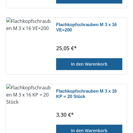
Flachkopfschrauben M 3 x 16
VE=200
Regulärer Preis:
25,05 €*
In den Warenkorb
Flachkopfschrauben M 3 x 16
KP = 20 Stück
Regulärer Preis:
3,30 €*
In den Warenkorb