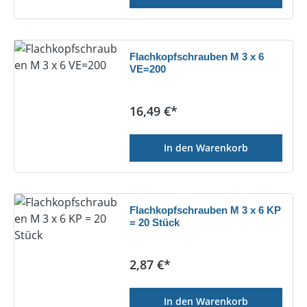
Flachkopfschrauben M 3 x 6
VE=200
Regulärer Preis:
16,49 €*
In den Warenkorb
Flachkopfschrauben M 3 x 6 KP
= 20 Stück
Regulärer Preis:
2,87 €*
In den Warenkorb