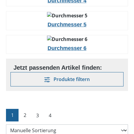
Durchmesser 4
Durchmesser 5
Durchmesser 6
Produkte filtern
Seite
Seite
Seite
Seite
1
2
3
4