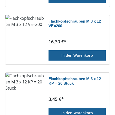
Flachkopfschrauben M 3 x 12
VE=200
Regulärer Preis:
16,30 €*
In den Warenkorb
Flachkopfschrauben M 3 x 12
KP = 20 Stück
Regulärer Preis:
3,45 €*
In den Warenkorb