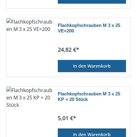
Flachkopfschrauben M 3 x 25
VE=200
Regulärer Preis:
24,82 €*
In den Warenkorb
Flachkopfschrauben M 3 x 25
KP = 20 Stück
Regulärer Preis:
5,01 €*
In den Warenkorb