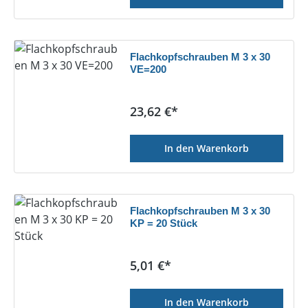
Flachkopfschrauben M 3 x 30
VE=200
Regulärer Preis:
23,62 €*
In den Warenkorb
Flachkopfschrauben M 3 x 30
KP = 20 Stück
Regulärer Preis:
5,01 €*
In den Warenkorb