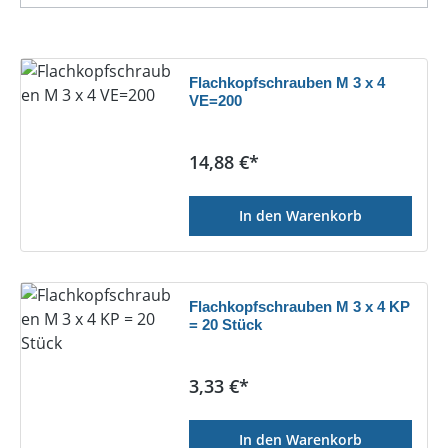
Flachkopfschrauben M 3 x 4
VE=200
Regulärer Preis:
14,88 €*
In den Warenkorb
Flachkopfschrauben M 3 x 4 KP
= 20 Stück
Regulärer Preis:
3,33 €*
In den Warenkorb