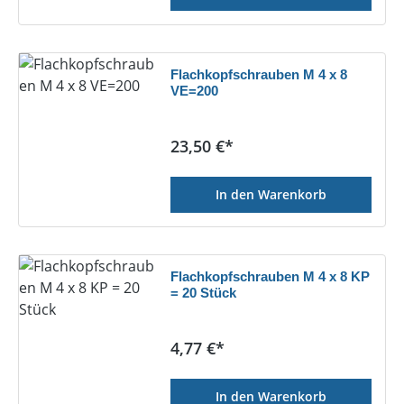
Flachkopfschrauben M 4 x 8
VE=200
Regulärer Preis:
23,50 €*
In den Warenkorb
Flachkopfschrauben M 4 x 8 KP
= 20 Stück
Regulärer Preis:
4,77 €*
In den Warenkorb