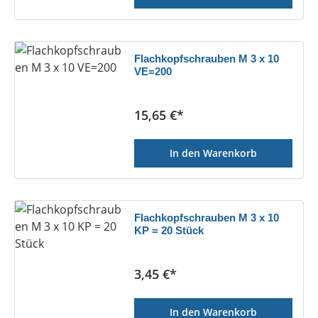
Flachkopfschrauben M 3 x 10
VE=200
Regulärer Preis:
15,65 €*
In den Warenkorb
Flachkopfschrauben M 3 x 10
KP = 20 Stück
Regulärer Preis:
3,45 €*
In den Warenkorb