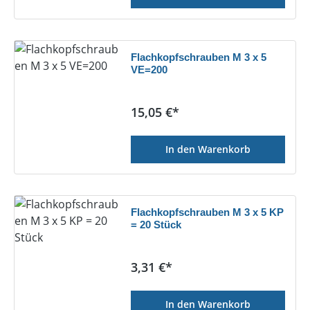
Flachkopfschrauben M 3 x 5
VE=200
Regulärer Preis:
15,05 €*
In den Warenkorb
Flachkopfschrauben M 3 x 5 KP
= 20 Stück
Regulärer Preis:
3,31 €*
In den Warenkorb