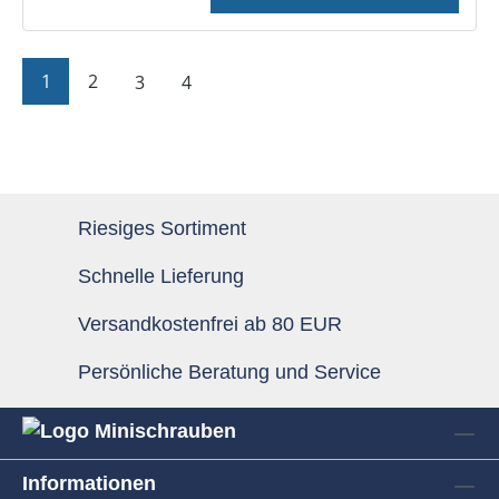
Seite
Seite
Seite
Seite
1
2
3
4
Riesiges Sortiment
Schnelle Lieferung
Versandkostenfrei ab 80 EUR
Persönliche Beratung und Service
Informationen