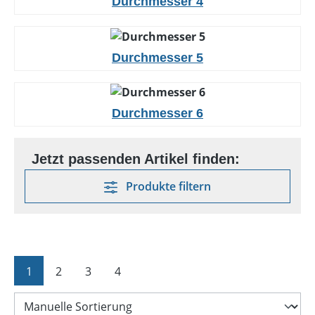
Durchmesser 4
Durchmesser 5
Durchmesser 6
Produkte filtern
Seite
Seite
Seite
Seite
1
2
3
4