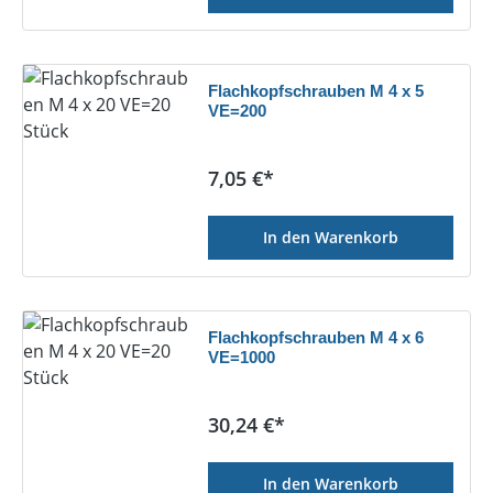
Flachkopfschrauben M 4 x 5
VE=200
Regulärer Preis:
7,05 €*
In den Warenkorb
Flachkopfschrauben M 4 x 6
VE=1000
Regulärer Preis:
30,24 €*
In den Warenkorb