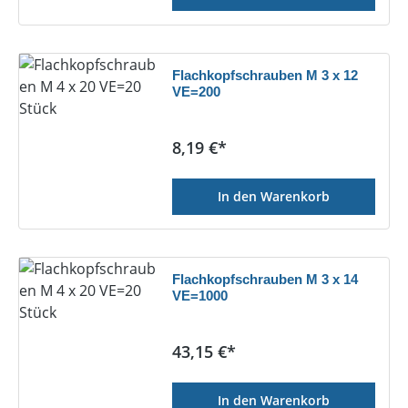
Flachkopfschrauben M 3 x 12
VE=200
Regulärer Preis:
8,19 €*
In den Warenkorb
Flachkopfschrauben M 3 x 14
VE=1000
Regulärer Preis:
43,15 €*
In den Warenkorb