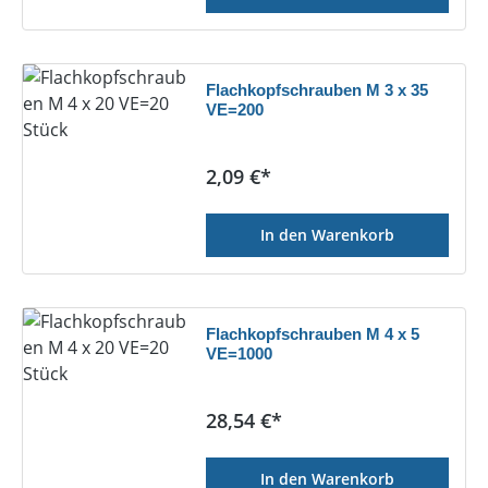
Flachkopfschrauben M 3 x 35
VE=200
Regulärer Preis:
2,09 €*
In den Warenkorb
Flachkopfschrauben M 4 x 5
VE=1000
Regulärer Preis:
28,54 €*
In den Warenkorb