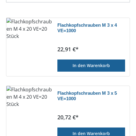
Flachkopfschrauben M 3 x 4
VE=1000
Regulärer Preis:
22,91 €*
In den Warenkorb
Flachkopfschrauben M 3 x 5
VE=1000
Regulärer Preis:
20,72 €*
In den Warenkorb