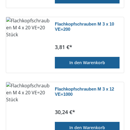
Flachkopfschrauben M 3 x 10
VE=200
Regulärer Preis:
3,81 €*
In den Warenkorb
Flachkopfschrauben M 3 x 12
VE=1000
Regulärer Preis:
30,24 €*
In den Warenkorb