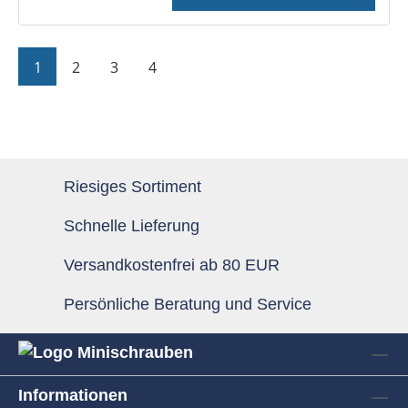
Seite
Seite
Seite
Seite
1
2
3
4
Riesiges Sortiment
Schnelle Lieferung
Versandkostenfrei ab 80 EUR
Persönliche Beratung und Service
Informationen