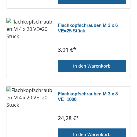
Flachkopfschrauben M 3 x 6
VE=25 Stück
Regulärer Preis:
3,01 €*
In den Warenkorb
Flachkopfschrauben M 3 x 8
VE=1000
Regulärer Preis:
24,28 €*
In den Warenkorb