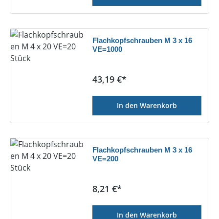
Flachkopfschrauben M 3 x 16
VE=1000
Regulärer Preis:
43,19 €*
In den Warenkorb
Flachkopfschrauben M 3 x 16
VE=200
Regulärer Preis:
8,21 €*
In den Warenkorb