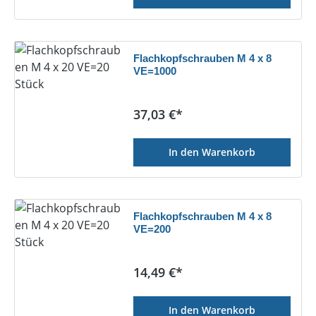
Flachkopfschrauben M 4 x 8
VE=1000
Regulärer Preis:
37,03 €*
In den Warenkorb
Flachkopfschrauben M 4 x 8
VE=200
Regulärer Preis:
14,49 €*
In den Warenkorb