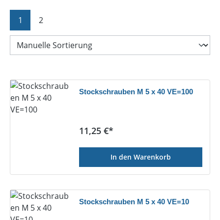
Seite
Seite
1
2
Stockschrauben M 5 x 40 VE=100
Regulärer Preis:
11,25 €*
In den Warenkorb
Stockschrauben M 5 x 40 VE=10