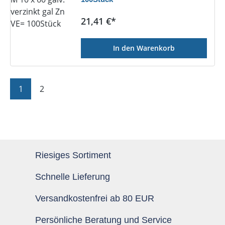
Regulärer Preis:
21,41 €*
In den Warenkorb
Seite
Seite
1
2
Riesiges Sortiment
Schnelle Lieferung
Versandkostenfrei ab 80 EUR
Persönliche Beratung und Service