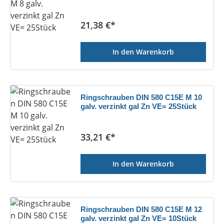
Regulärer Preis:
21,38 €*
In den Warenkorb
Ringschrauben DIN 580 C15E M 10
galv. verzinkt gal Zn VE= 25Stück
Regulärer Preis:
33,21 €*
In den Warenkorb
Ringschrauben DIN 580 C15E M 12
galv. verzinkt gal Zn VE= 10Stück