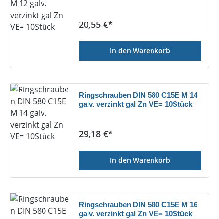
Regulärer Preis:
20,55 €*
In den Warenkorb
Ringschrauben DIN 580 C15E M 14
galv. verzinkt gal Zn VE= 10Stück
Regulärer Preis:
29,18 €*
In den Warenkorb
Ringschrauben DIN 580 C15E M 16
galv. verzinkt gal Zn VE= 10Stück