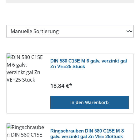
DIN 580 C15E M 6 galv. verzinkt gal
Zn VE=25 Stück
Regulärer Preis:
18,84 €*
In den Warenkorb
Ringschrauben DIN 580 C15E M 8
galv. verzinkt gal Zn VE= 25Stück