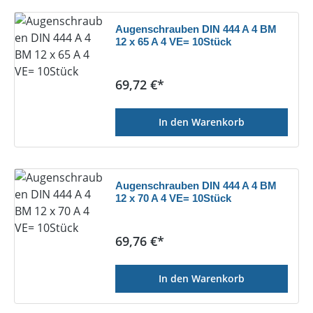
Augenschrauben DIN 444 A 4 BM
12 x 65 A 4 VE= 10Stück
Regulärer Preis:
69,72 €*
In den Warenkorb
Augenschrauben DIN 444 A 4 BM
12 x 70 A 4 VE= 10Stück
Regulärer Preis:
69,76 €*
In den Warenkorb