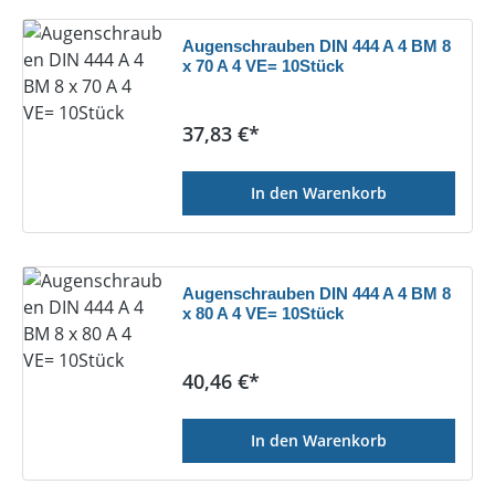
Augenschrauben DIN 444 A 4 BM 8
x 70 A 4 VE= 10Stück
Regulärer Preis:
37,83 €*
In den Warenkorb
Augenschrauben DIN 444 A 4 BM 8
x 80 A 4 VE= 10Stück
Regulärer Preis:
40,46 €*
In den Warenkorb