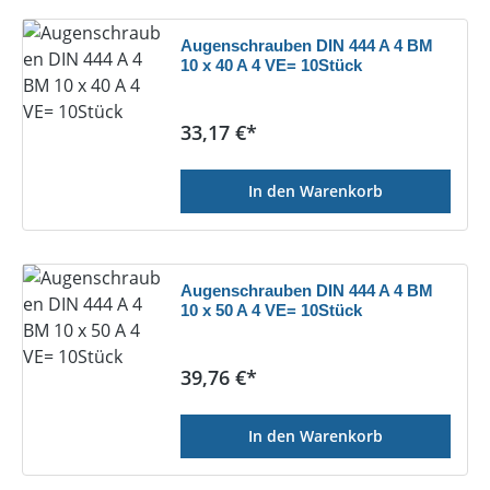
Augenschrauben DIN 444 A 4 BM
10 x 40 A 4 VE= 10Stück
Regulärer Preis:
33,17 €*
In den Warenkorb
Augenschrauben DIN 444 A 4 BM
10 x 50 A 4 VE= 10Stück
Regulärer Preis:
39,76 €*
In den Warenkorb