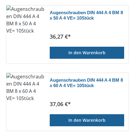
Augenschrauben DIN 444 A 4 BM 8
x 50 A 4 VE= 10Stück
Regulärer Preis:
36,27 €*
In den Warenkorb
Augenschrauben DIN 444 A 4 BM 8
x 60 A 4 VE= 10Stück
Regulärer Preis:
37,06 €*
In den Warenkorb