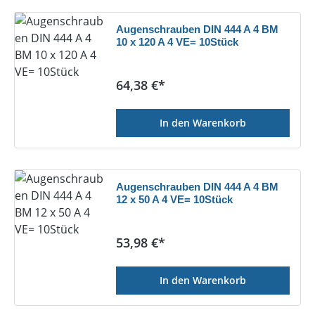
Augenschrauben DIN 444 A 4 BM
10 x 120 A 4 VE= 10Stück
Regulärer Preis:
64,38 €*
In den Warenkorb
Augenschrauben DIN 444 A 4 BM
12 x 50 A 4 VE= 10Stück
Regulärer Preis:
53,98 €*
In den Warenkorb