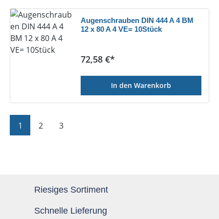
Augenschrauben DIN 444 A 4 BM
12 x 80 A 4 VE= 10Stück
Regulärer Preis:
72,58 €*
In den Warenkorb
Seite
Seite
Seite
1
2
3
Riesiges Sortiment
Schnelle Lieferung