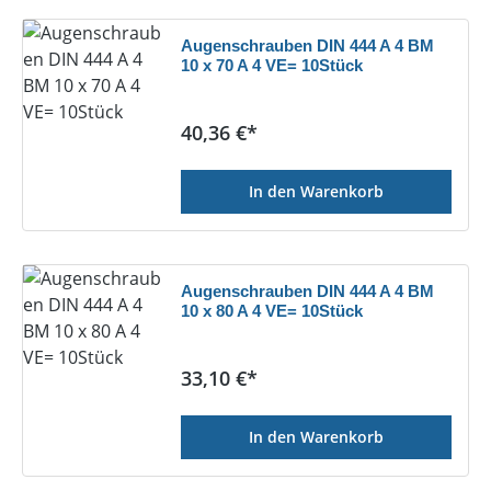
Augenschrauben DIN 444 A 4 BM
10 x 70 A 4 VE= 10Stück
Regulärer Preis:
40,36 €*
In den Warenkorb
Augenschrauben DIN 444 A 4 BM
10 x 80 A 4 VE= 10Stück
Regulärer Preis:
33,10 €*
In den Warenkorb