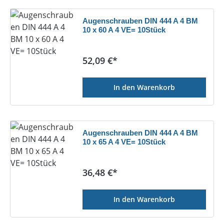
Augenschrauben DIN 444 A 4 BM
10 x 60 A 4 VE= 10Stück
Regulärer Preis:
52,09 €*
In den Warenkorb
Augenschrauben DIN 444 A 4 BM
10 x 65 A 4 VE= 10Stück
Regulärer Preis:
36,48 €*
In den Warenkorb