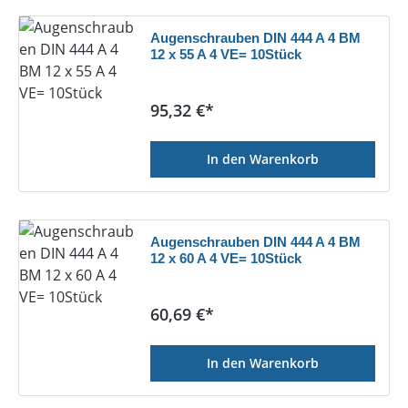
Augenschrauben DIN 444 A 4 BM
12 x 55 A 4 VE= 10Stück
Regulärer Preis:
95,32 €*
In den Warenkorb
Augenschrauben DIN 444 A 4 BM
12 x 60 A 4 VE= 10Stück
Regulärer Preis:
60,69 €*
In den Warenkorb