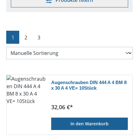
Produkte filtern
Seite
Seite
Seite
1
2
3
Augenschrauben DIN 444 A 4 BM 8
x 30 A 4 VE= 10Stück
Regulärer Preis:
32,06 €*
In den Warenkorb