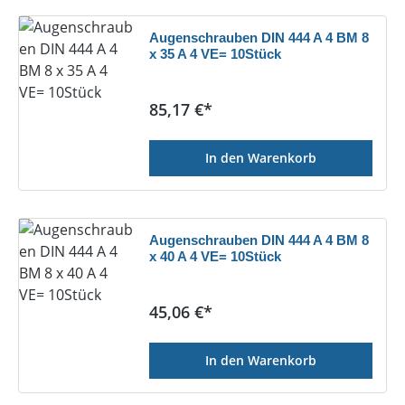
Augenschrauben DIN 444 A 4 BM 8
x 35 A 4 VE= 10Stück
Regulärer Preis:
85,17 €*
In den Warenkorb
Augenschrauben DIN 444 A 4 BM 8
x 40 A 4 VE= 10Stück
Regulärer Preis:
45,06 €*
In den Warenkorb