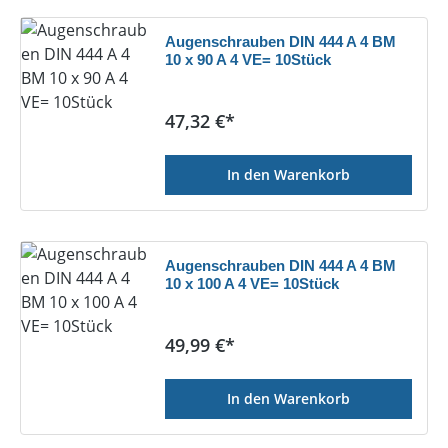
Augenschrauben DIN 444 A 4 BM
10 x 90 A 4 VE= 10Stück
Regulärer Preis:
47,32 €*
In den Warenkorb
Augenschrauben DIN 444 A 4 BM
10 x 100 A 4 VE= 10Stück
Regulärer Preis:
49,99 €*
In den Warenkorb