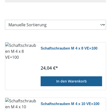
Schaftschrauben M 4 x 8 VE=100
Regulärer Preis:
24,04 €*
In den Warenkorb
Schaftschrauben M 4 x 10 VE=100