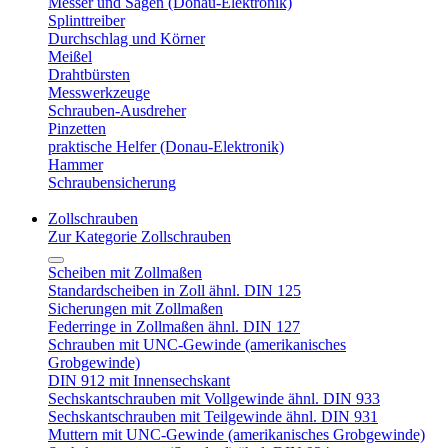
Messer und Sägen (Donau-Elektronik)
Splinttreiber
Durchschlag und Körner
Meißel
Drahtbürsten
Messwerkzeuge
Schrauben-Ausdreher
Pinzetten
praktische Helfer (Donau-Elektronik)
Hammer
Schraubensicherung
Zollschrauben
Zur Kategorie Zollschrauben
Scheiben mit Zollmaßen
Standardscheiben in Zoll ähnl. DIN 125
Sicherungen mit Zollmaßen
Federringe in Zollmaßen ähnl. DIN 127
Schrauben mit UNC-Gewinde (amerikanisches
Grobgewinde)
DIN 912 mit Innensechskant
Sechskantschrauben mit Vollgewinde ähnl. DIN 933
Sechskantschrauben mit Teilgewinde ähnl. DIN 931
Muttern mit UNC-Gewinde (amerikanisches Grobgewinde)