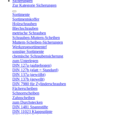
Sicherungen
Zur Kategorie Sicherungen
Sortimente
Sortimentskoffer
Holzschrauben
Blechschrauben
metrische Schrauben
Schrauben-Muttern-Scheiben
Muttern-Scheiben-Sicherungen
Werkzeugsortimentef
sonstige Sortimente
chemische Schraubensicherung
zum Unterlegen
DIN 127a (aufgebogen)
DIN 127b (glatt = Standard)
DIN 137a (gewölbt)
DIN 137b (gewellt)
DIN 7980 für Zylinderschrauben
Fächerscheiben
Schnorrscheiben
Zahnscheiben
zum Durchstecken
DIN 1481 Spannstifte
DIN 11023 Klappsplinte