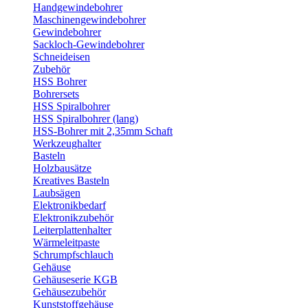
Handgewindebohrer
Maschinengewindebohrer
Gewindebohrer
Sackloch-Gewindebohrer
Schneideisen
Zubehör
HSS Bohrer
Bohrersets
HSS Spiralbohrer
HSS Spiralbohrer (lang)
HSS-Bohrer mit 2,35mm Schaft
Werkzeughalter
Basteln
Holzbausätze
Kreatives Basteln
Laubsägen
Elektronikbedarf
Elektronikzubehör
Leiterplattenhalter
Wärmeleitpaste
Schrumpfschlauch
Gehäuse
Gehäuseserie KGB
Gehäusezubehör
Kunststoffgehäuse