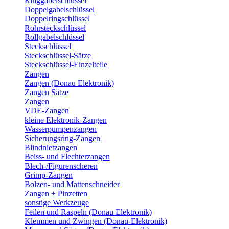
Ringgabelschlüssel
Doppelgabelschlüssel
Doppelringschlüssel
Rohrsteckschlüssel
Rollgabelschlüssel
Steckschlüssel
Steckschlüssel-Sätze
Steckschlüssel-Einzelteile
Zangen
Zangen (Donau Elektronik)
Zangen Sätze
Zangen
VDE-Zangen
kleine Elektronik-Zangen
Wasserpumpenzangen
Sicherungsring-Zangen
Blindnietzangen
Beiss- und Flechterzangen
Blech-/Figurenscheren
Grimp-Zangen
Bolzen- und Mattenschneider
Zangen + Pinzetten
sonstige Werkzeuge
Feilen und Raspeln (Donau Elektronik)
Klemmen und Zwingen (Donau-Elektronik)