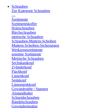
Schrauben
Zur Kategorie Schrauben
Sortimente
Sortimentskoffer
Holzschrauben
Blechschrauben
metrische Schrauben
Schrauben-Muttern-Scheiben
Muttern-Scheiben-Sicherungen
Werkzeugsortimente
sonstige Sortimente
Metrische Schrauben
Sechskantkopf
Zylinderkopf
Flachkopf
Linsenkopf
Senkkopf
Linsensenkkopf
Gewindestifte / Stangen
Abstandhalter
Schneidschrauben
Rändelschrauben
Gewindeeinsätze