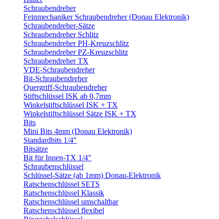
Schraubendreher
Feinmechaniker Schraubendreher (Donau Elektronik)
Schraubendreher-Sätze
Schraubendreher Schlitz
Schraubendreher PH-Kreuzschlitz
Schraubendreher PZ-Kreuzschlitz
Schraubendreher TX
VDE-Schraubendreher
Bit-Schraubendreher
Quergriff-Schraubendreher
Stiftschlüssel ISK ab 0,7mm
Winkelstiftschlüssel ISK + TX
Winkelstiftschlüssel Sätze ISK + TX
Bits
Mini Bits 4mm (Donau Elektronik)
Standardbits 1/4"
Bitsätze
Bit für Innen-TX 1/4"
Schraubenschlüssel
Schlüssel-Sätze (ab 1mm) Donau-Elektronik
Ratschenschlüssel SETS
Ratschenschlüssel Klassik
Ratschenschlüssel umschaltbar
Ratschenschlüssel flexibel