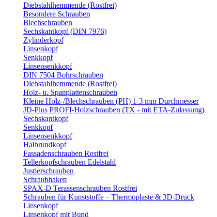
Diebstahlhemmende (Rostfrei)
Besondere Schrauben
Blechschrauben
Sechskantkopf (DIN 7976)
Zylinderkopf
Linsenkopf
Senkkopf
Linsensenkkopf
DIN 7504 Bohrschrauben
Diebstahlhemmende (Rostfrei)
Holz- u. Spanplattenschrauben
Kleine Holz-/Blechschrauben (PH) 1-3 mm Durchmesser
JD-Plus PROFI-Holzschrauben (TX - mit ETA-Zulassung)
Sechskantkopf
Senkkopf
Linsensenkkopf
Halbrundkopf
Fassadenschrauben Rostfrei
Tellerkopfschrauben Edelstahl
Justierschrauben
Schraubhaken
SPAX-D Terassenschrauben Rostfrei
Schrauben für Kunststoffe – Thermoplaste & 3D-Druck
Linsenkopf
Linsenkopf mit Bund