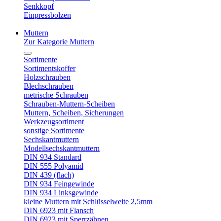
Senkkopf
Einpressbolzen
Muttern
Zur Kategorie Muttern
Sortimente
Sortimentskoffer
Holzschrauben
Blechschrauben
metrische Schrauben
Schrauben-Muttern-Scheiben
Muttern, Scheiben, Sicherungen
Werkzeugsortiment
sonstige Sortimente
Sechskantmuttern
Modellsechskantmuttern
DIN 934 Standard
DIN 555 Polyamid
DIN 439 (flach)
DIN 934 Feingewinde
DIN 934 Linksgewinde
kleine Muttern mit Schlüsselweite 2,5mm
DIN 6923 mit Flansch
DIN 6923 mit Sperrzähnen