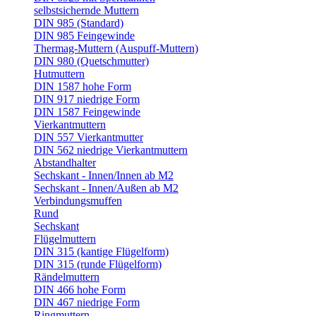
selbstsichernde Muttern
DIN 985 (Standard)
DIN 985 Feingewinde
Thermag-Muttern (Auspuff-Muttern)
DIN 980 (Quetschmutter)
Hutmuttern
DIN 1587 hohe Form
DIN 917 niedrige Form
DIN 1587 Feingewinde
Vierkantmuttern
DIN 557 Vierkantmutter
DIN 562 niedrige Vierkantmuttern
Abstandhalter
Sechskant - Innen/Innen ab M2
Sechskant - Innen/Außen ab M2
Verbindungsmuffen
Rund
Sechskant
Flügelmuttern
DIN 315 (kantige Flügelform)
DIN 315 (runde Flügelform)
Rändelmuttern
DIN 466 hohe Form
DIN 467 niedrige Form
Ringmuttern