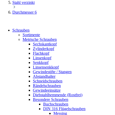
Stahl verzinkt
Durchmesser 6
Schrauben
Sortimente
Metrische Schrauben
Sechskantkopf
Zylinderkopf
Flachkopf
Linsenkopf
Senkkopf
Linsensenkkopf
Gewindestifte / Stangen
Abstandhalter
Schneidschrauben
Rändelschrauben
Gewindeeinsätze
Diebstahlhemmende (Rostfrei)
Besondere Schrauben
Buchschrauben
DIN 316 Flügelschrauben
Messing