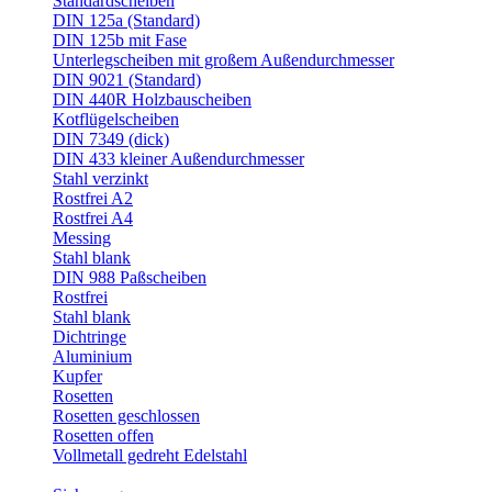
Standardscheiben
DIN 125a (Standard)
DIN 125b mit Fase
Unterlegscheiben mit großem Außendurchmesser
DIN 9021 (Standard)
DIN 440R Holzbauscheiben
Kotflügelscheiben
DIN 7349 (dick)
DIN 433 kleiner Außendurchmesser
Stahl verzinkt
Rostfrei A2
Rostfrei A4
Messing
Stahl blank
DIN 988 Paßscheiben
Rostfrei
Stahl blank
Dichtringe
Aluminium
Kupfer
Rosetten
Rosetten geschlossen
Rosetten offen
Vollmetall gedreht Edelstahl