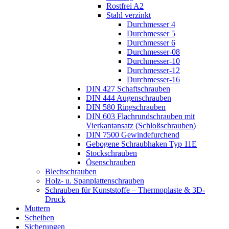
Rostfrei A2
Stahl verzinkt
Durchmesser 4
Durchmesser 5
Durchmesser 6
Durchmesser-08
Durchmesser-10
Durchmesser-12
Durchmesser-16
DIN 427 Schaftschrauben
DIN 444 Augenschrauben
DIN 580 Ringschrauben
DIN 603 Flachrundschrauben mit
Vierkantansatz (Schloßschrauben)
DIN 7500 Gewindefurchend
Gebogene Schraubhaken Typ 11E
Stockschrauben
Ösenschrauben
Blechschrauben
Holz- u. Spanplattenschrauben
Schrauben für Kunststoffe – Thermoplaste & 3D-
Druck
Muttern
Scheiben
Sicherungen