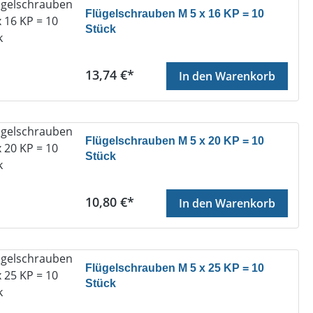
Flügelschrauben M 5 x 16 KP = 10
Stück
Regulärer Preis:
13,74 €*
In den Warenkorb
Flügelschrauben M 5 x 20 KP = 10
Stück
Regulärer Preis:
10,80 €*
In den Warenkorb
Flügelschrauben M 5 x 25 KP = 10
Stück