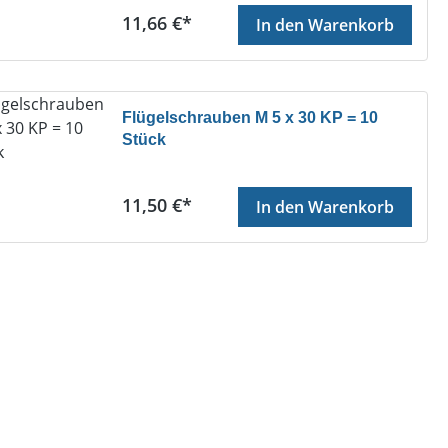
Regulärer Preis:
11,66 €*
In den Warenkorb
Flügelschrauben M 5 x 30 KP = 10
Stück
Regulärer Preis:
11,50 €*
In den Warenkorb