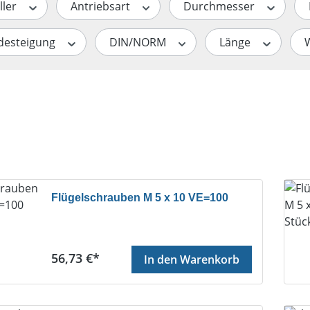
ller
Antriebsart
Durchmesser
desteigung
DIN/NORM
Länge
Flügelschrauben M 5 x 10 VE=100
Regulärer Preis:
56,73 €*
In den Warenkorb