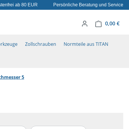
tenfrei ab 80 EUR
Persönliche Beratung und Service
0,00 €
Ware
rkzeuge
Zollschrauben
Normteile aus TITAN
chmesser 5