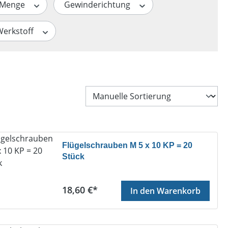
Menge
Gewinderichtung
Werkstoff
Flügelschrauben M 5 x 10 KP = 20
Stück
Regulärer Preis:
18,60 €*
In den Warenkorb