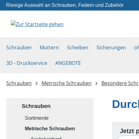
Riesige Auswahl an Schrauben, Federn und Zubehör
m Hauptinhalt springen
Zur Suche springen
Zur Hauptnavigation springen
Schrauben
Muttern
Scheiben
Sicherungen
o
3D - Druckservice
ANGEBOTE
Schrauben
Metrische Schrauben
Besondere Sch
Durc
Schrauben
Sortimente
Metrische Schrauben
Sechskantkopf