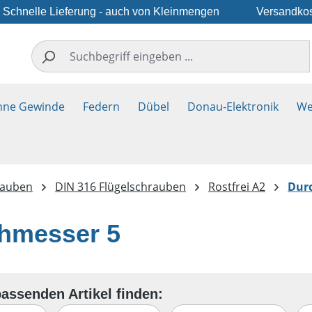
Schnelle Lieferung - auch von Kleinmengen
Versandkos
hne Gewinde
Federn
Dübel
Donau-Elektronik
We
rauben
DIN 316 Flügelschrauben
Rostfrei A2
Dur
hmesser 5