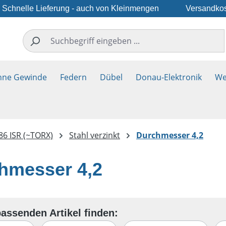
Schnelle Lieferung - auch von Kleinmengen
Versandkos
hne Gewinde
Federn
Dübel
Donau-Elektronik
We
86 ISR (~TORX)
Stahl verzinkt
Durchmesser 4,2
hmesser 4,2