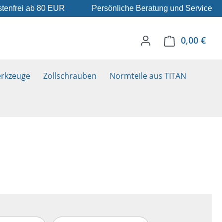
tenfrei ab 80 EUR
Persönliche Beratung und Service
0,00 €
Ware
rkzeuge
Zollschrauben
Normteile aus TITAN