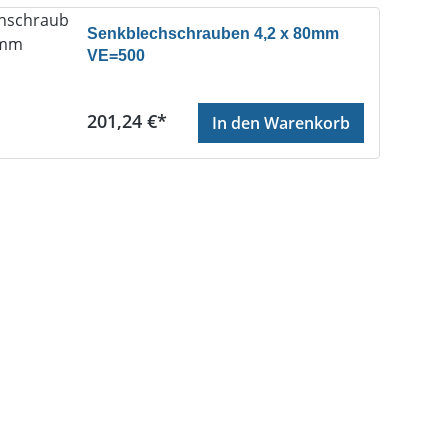
Senkblechschrauben 4,2 x 80mm
VE=500
Regulärer Preis:
201,24 €*
In den Warenkorb