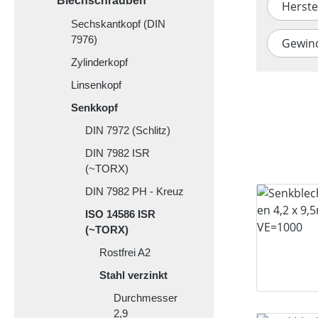
Blechschrauben
Herste
Sechskantkopf (DIN
7976)
Gewin
Zylinderkopf
Linsenkopf
Senkkopf
DIN 7972 (Schlitz)
DIN 7982 ISR
(~TORX)
DIN 7982 PH - Kreuz
ISO 14586 ISR
(~TORX)
Rostfrei A2
Stahl verzinkt
Durchmesser
2,9