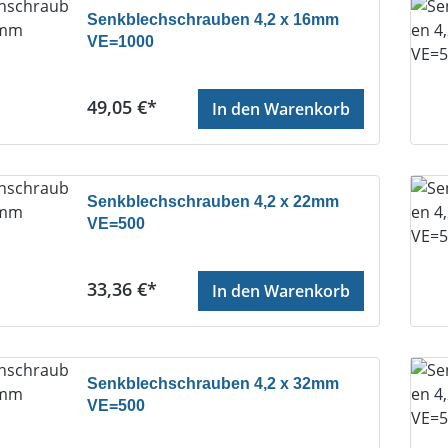
Senkblechschrauben 4,2 x 16mm
VE=1000
Regulärer Preis:
49,05 €*
In den Warenkorb
Senkblechschrauben 4,2 x 22mm
VE=500
Regulärer Preis:
33,36 €*
In den Warenkorb
Senkblechschrauben 4,2 x 32mm
VE=500