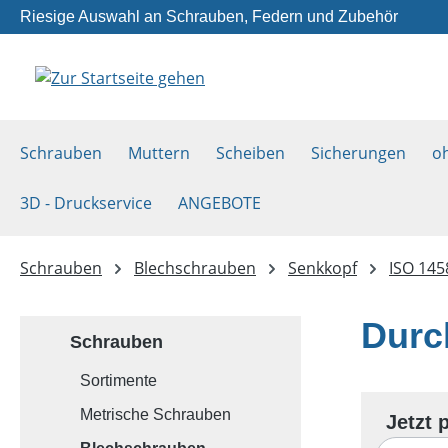
Riesige Auswahl an Schrauben, Federn und Zubehör
m Hauptinhalt springen
Zur Suche springen
Zur Hauptnavigation springen
Schrauben
Muttern
Scheiben
Sicherungen
o
3D - Druckservice
ANGEBOTE
Schrauben
Blechschrauben
Senkkopf
ISO 145
Durc
Schrauben
Sortimente
Metrische Schrauben