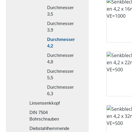
Durchmesser
3,5
Durchmesser
3,9
Durchmesser
4,2
Durchmesser
4,8
Durchmesser
5,5
Durchmesser
6,3
Linsensenkkopf
DIN 7504
Bohrschrauben
Diebstahlhemmende