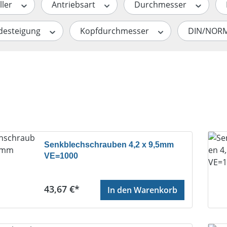
ller
Antriebsart
Durchmesser
desteigung
Kopfdurchmesser
DIN/NOR
Senkblechschrauben 4,2 x 9,5mm
VE=1000
Regulärer Preis:
43,67 €*
In den Warenkorb