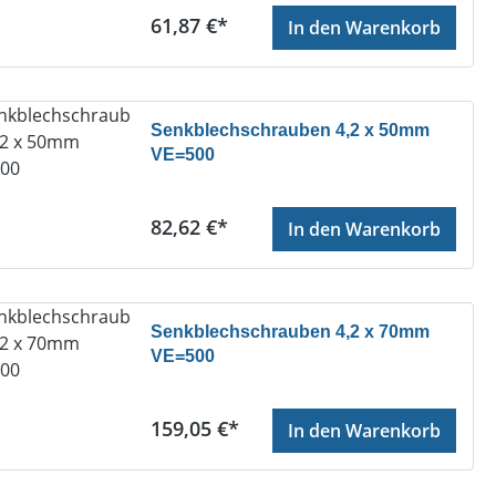
Regulärer Preis:
61,87 €*
In den Warenkorb
Senkblechschrauben 4,2 x 50mm
VE=500
Regulärer Preis:
82,62 €*
In den Warenkorb
Senkblechschrauben 4,2 x 70mm
VE=500
Regulärer Preis:
159,05 €*
In den Warenkorb