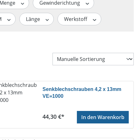
Menge
Gewinderichtung
M
Länge
Werkstoff
Senkblechschrauben 4,2 x 13mm
VE=1000
Regulärer Preis:
44,30 €*
In den Warenkorb