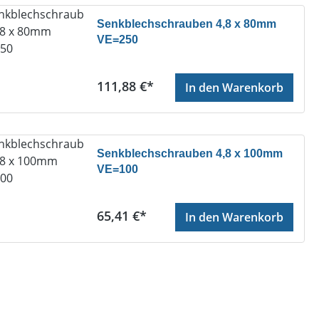
Senkblechschrauben 4,8 x 80mm
VE=250
Regulärer Preis:
111,88 €*
In den Warenkorb
Senkblechschrauben 4,8 x 100mm
VE=100
Regulärer Preis:
65,41 €*
In den Warenkorb