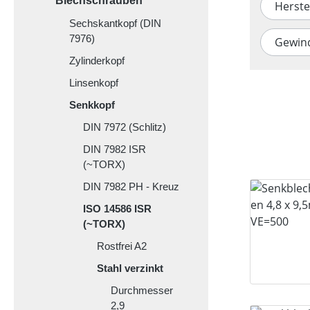
Blechschrauben
Herste
Sechskantkopf (DIN
7976)
Gewin
Zylinderkopf
Linsenkopf
Senkkopf
DIN 7972 (Schlitz)
DIN 7982 ISR
(~TORX)
DIN 7982 PH - Kreuz
ISO 14586 ISR
(~TORX)
Rostfrei A2
Stahl verzinkt
Durchmesser
2,9