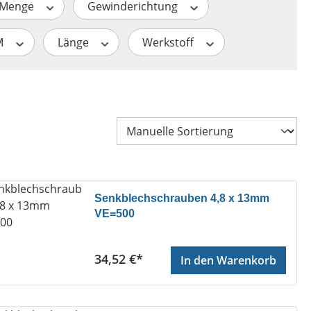
Menge
Gewinderichtung
M
Länge
Werkstoff
Senkblechschrauben 4,8 x 13mm
VE=500
Regulärer Preis:
34,52 €*
In den Warenkorb