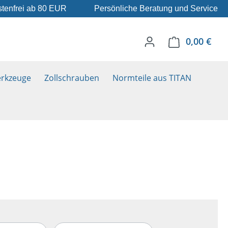
tenfrei ab 80 EUR
Persönliche Beratung und Service
0,00 €
Ware
rkzeuge
Zollschrauben
Normteile aus TITAN