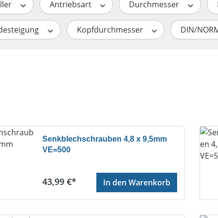
ller
Antriebsart
Durchmesser
desteigung
Kopfdurchmesser
DIN/NOR
Senkblechschrauben 4,8 x 9,5mm
VE=500
Regulärer Preis:
43,99 €*
In den Warenkorb