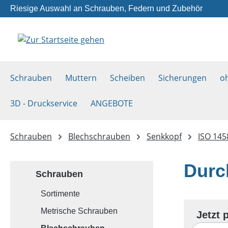
Riesige Auswahl an Schrauben, Federn und Zubehör
m Hauptinhalt springen
Zur Suche springen
Zur Hauptnavigation springen
Schrauben
Muttern
Scheiben
Sicherungen
o
3D - Druckservice
ANGEBOTE
Schrauben
Blechschrauben
Senkkopf
ISO 145
Durc
Schrauben
Sortimente
Metrische Schrauben