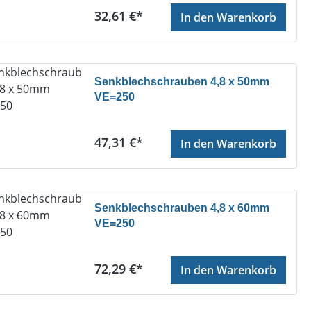
Regulärer Preis:
32,61 €*
In den Warenkorb
Senkblechschrauben 4,8 x 50mm
VE=250
Regulärer Preis:
47,31 €*
In den Warenkorb
Senkblechschrauben 4,8 x 60mm
VE=250
Regulärer Preis:
72,29 €*
In den Warenkorb