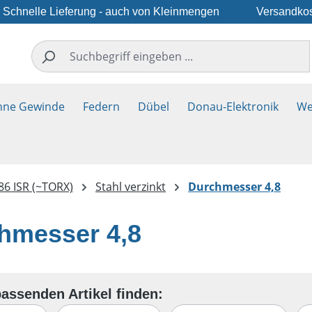
Schnelle Lieferung - auch von Kleinmengen
Versandkos
hne Gewinde
Federn
Dübel
Donau-Elektronik
We
86 ISR (~TORX)
Stahl verzinkt
Durchmesser 4,8
hmesser 4,8