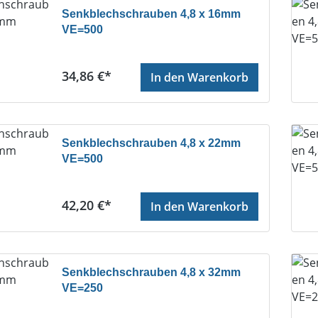
Senkblechschrauben 4,8 x 16mm
VE=500
Regulärer Preis:
34,86 €*
In den Warenkorb
Senkblechschrauben 4,8 x 22mm
VE=500
Regulärer Preis:
42,20 €*
In den Warenkorb
Senkblechschrauben 4,8 x 32mm
VE=250