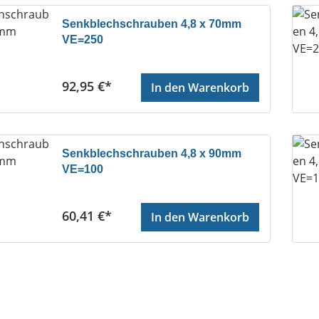
Senkblechschrauben 4,8 x 70mm
VE=250
Regulärer Preis:
92,95 €*
In den Warenkorb
Senkblechschrauben 4,8 x 90mm
VE=100
Regulärer Preis:
60,41 €*
In den Warenkorb