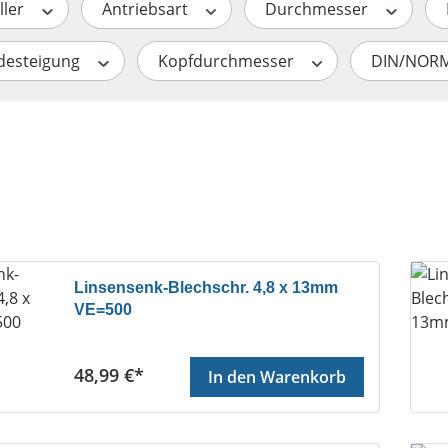
ller
Antriebsart
Durchmesser
desteigung
Kopfdurchmesser
DIN/NOR
te
Linsensenk-Blechschr. 4,8 x 13mm
VE=500
Regulärer Preis:
48,99 €*
In den Warenkorb