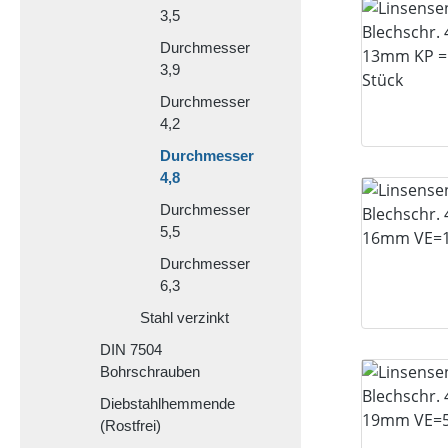
3,5
Durchmesser
3,9
Durchmesser
4,2
Durchmesser
4,8
Durchmesser
5,5
Durchmesser
6,3
Stahl verzinkt
DIN 7504
Bohrschrauben
Diebstahlhemmende
(Rostfrei)