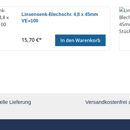
Linsensenk-Blechschr. 4,8 x 45mm
VE=100
Regulärer Preis:
15,70 €*
In den Warenkorb
te
lle Lieferung
Versandkostenfrei