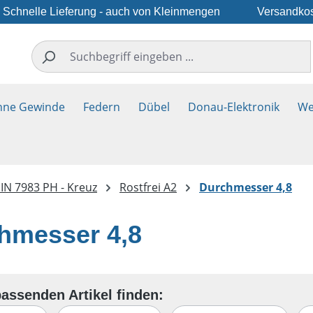
Schnelle Lieferung - auch von Kleinmengen
Versandkos
hne Gewinde
Federn
Dübel
Donau-Elektronik
We
IN 7983 PH - Kreuz
Rostfrei A2
Durchmesser 4,8
hmesser 4,8