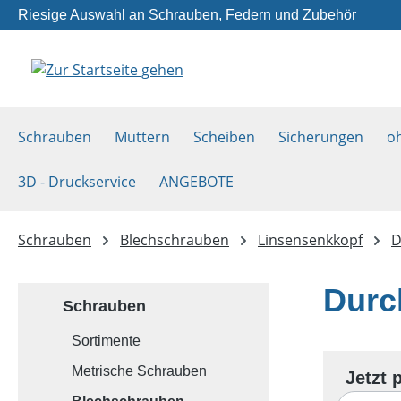
Riesige Auswahl an Schrauben, Federn und Zubehör
m Hauptinhalt springen
Zur Suche springen
Zur Hauptnavigation springen
Schrauben
Muttern
Scheiben
Sicherungen
o
3D - Druckservice
ANGEBOTE
Schrauben
Blechschrauben
Linsensenkkopf
D
Durc
Schrauben
Sortimente
Metrische Schrauben