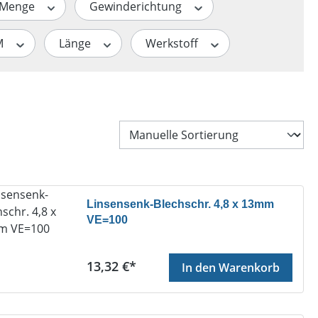
Menge
Gewinderichtung
M
Länge
Werkstoff
Linsensenk-Blechschr. 4,8 x 13mm
VE=100
Regulärer Preis:
13,32 €*
In den Warenkorb