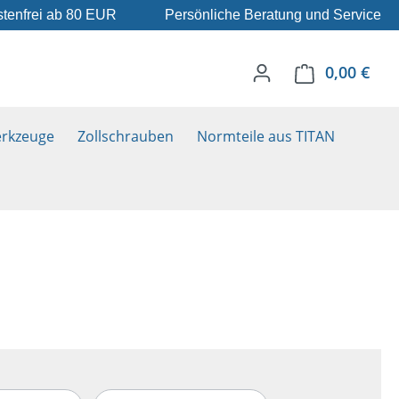
tenfrei ab 80 EUR
Persönliche Beratung und Service
0,00 €
Ware
rkzeuge
Zollschrauben
Normteile aus TITAN