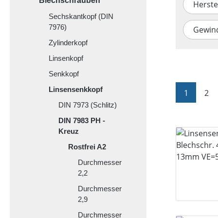
Blechschrauben
Herste
Sechskantkopf (DIN
7976)
Gewin
Zylinderkopf
Linsenkopf
Senkkopf
Linsensenkkopf
Seite
Sei
1
2
DIN 7973 (Schlitz)
DIN 7983 PH -
Kreuz
Rostfrei A2
Durchmesser
2,2
Durchmesser
2,9
Durchmesser