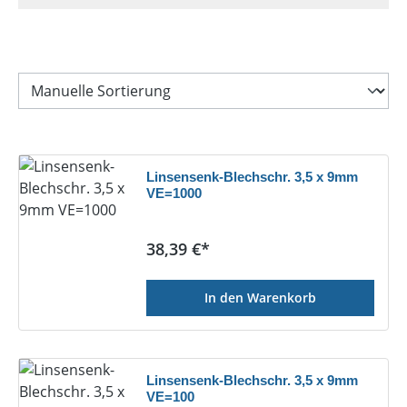
Linsensenk-Blechschr. 3,5 x 9mm
VE=1000
Regulärer Preis:
38,39 €*
In den Warenkorb
Linsensenk-Blechschr. 3,5 x 9mm
VE=100