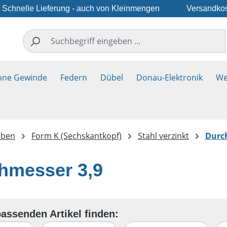
Schnelle Lieferung - auch von Kleinmengen
Versandkos
hne Gewinde
Federn
Dübel
Donau-Elektronik
We
uben
Form K (Sechskantkopf)
Stahl verzinkt
Durc
hmesser 3,9