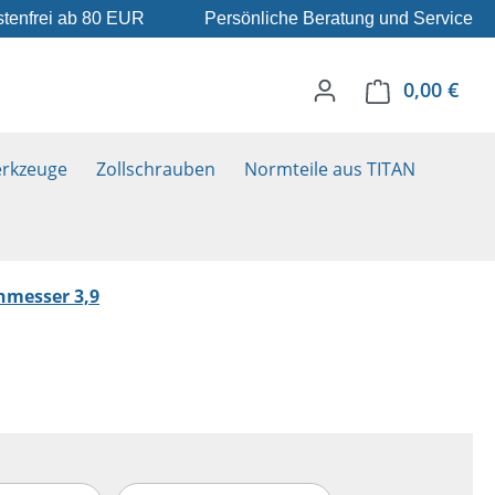
tenfrei ab 80 EUR
Persönliche Beratung und Service
0,00 €
Ware
rkzeuge
Zollschrauben
Normteile aus TITAN
hmesser 3,9