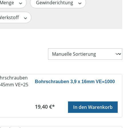
Menge
Gewinderichtung
Werkstoff
Bohrschrauben 3,9 x 16mm VE=1000
Regulärer Preis:
19,40 €*
In den Warenkorb