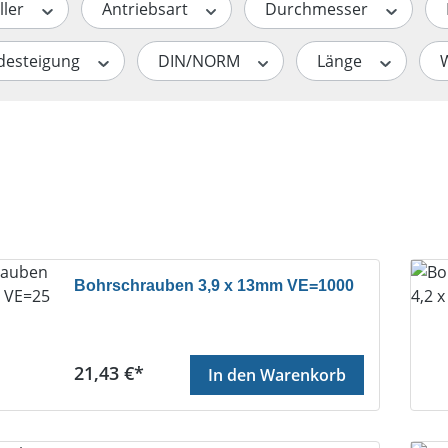
ller
Antriebsart
Durchmesser
desteigung
DIN/NORM
Länge
Bohrschrauben 3,9 x 13mm VE=1000
Regulärer Preis:
21,43 €*
In den Warenkorb