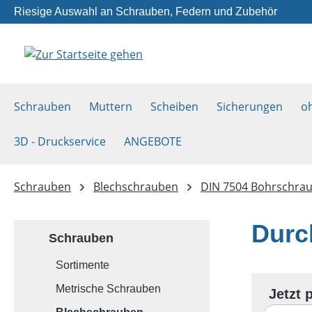
Riesige Auswahl an Schrauben, Federn und Zubehör
m Hauptinhalt springen
Zur Suche springen
Zur Hauptnavigation springen
Schrauben
Muttern
Scheiben
Sicherungen
o
3D - Druckservice
ANGEBOTE
Schrauben
Blechschrauben
DIN 7504 Bohrschra
Durc
Schrauben
Sortimente
Metrische Schrauben