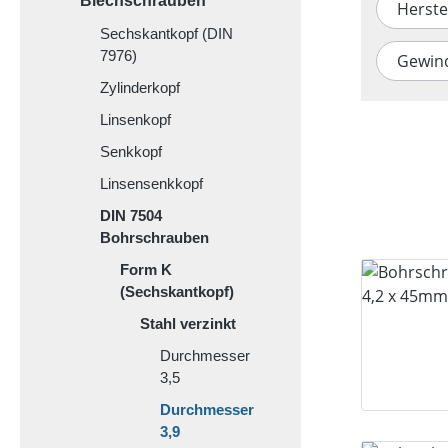
Blechschrauben
Herste
Sechskantkopf (DIN
7976)
Gewin
Zylinderkopf
Linsenkopf
Senkkopf
Linsensenkkopf
DIN 7504
Bohrschrauben
Form K
(Sechskantkopf)
Stahl verzinkt
Durchmesser
3,5
Durchmesser
3,9