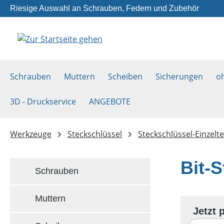
Riesige Auswahl an Schrauben, Federn und Zubehör
m Hauptinhalt springen
Zur Suche springen
Zur Hauptnavigation springen
Schrauben
Muttern
Scheiben
Sicherungen
o
3D - Druckservice
ANGEBOTE
Werkzeuge
Steckschlüssel
Steckschlüssel-Einzelte
Bit-S
Schrauben
Muttern