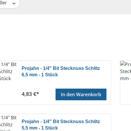
ller
Projahn - 1/4" Bit Stecknuss Schlitz
6,5 mm - 1 Stück
Regulärer Preis:
4,83 €*
In den Warenkorb
Projahn - 1/4" Bit Stecknuss Schlitz
5,5 mm - 1 Stück