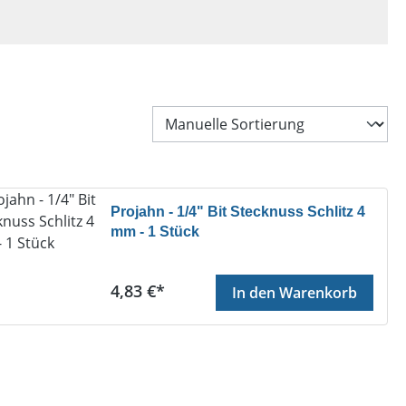
Projahn - 1/4" Bit Stecknuss Schlitz 4
mm - 1 Stück
Regulärer Preis:
4,83 €*
In den Warenkorb