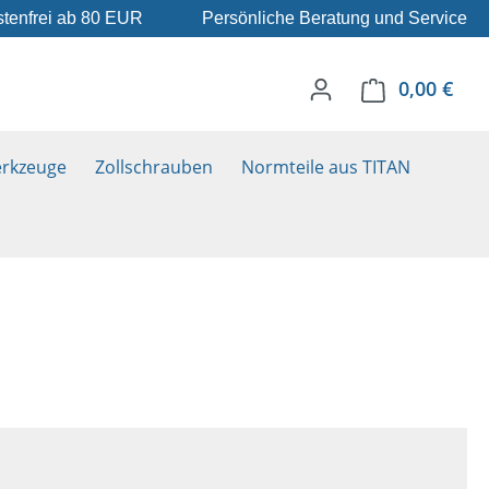
tenfrei ab 80 EUR
Persönliche Beratung und Service
0,00 €
Ware
rkzeuge
Zollschrauben
Normteile aus TITAN