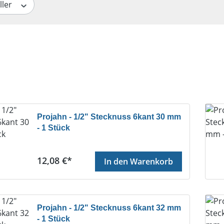
ller
Projahn - 1/2" Stecknuss 6kant 30 mm
- 1 Stück
Regulärer Preis:
12,08 €*
In den Warenkorb
Projahn - 1/2" Stecknuss 6kant 32 mm
- 1 Stück