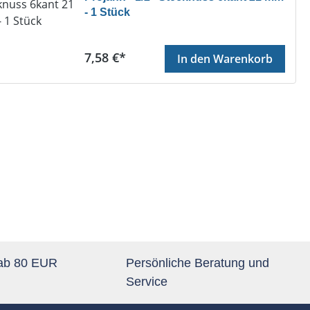
- 1 Stück
Regulärer Preis:
7,58 €*
In den Warenkorb
 ab 80 EUR
Persönliche Beratung und
Service