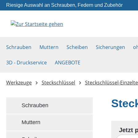
Riesige Auswahl an Schrauben, Federn und Zubehör
m Hauptinhalt springen
Zur Suche springen
Zur Hauptnavigation springen
Schrauben
Muttern
Scheiben
Sicherungen
o
3D - Druckservice
ANGEBOTE
Werkzeuge
Steckschlüssel
Steckschlüssel-Einzelte
Steck
Schrauben
Muttern